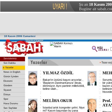
Şu an
18 Kasım 200
Bugüne ait sabah.com
18 Kasım 2006 Cumartesi
Servislerimiz
Son Dakika
»
Yazarlar
News in English
YILMAZ ÖZDİL
MEH
Günün İçinden
Bakan'ın üstünü başını arıyorlar...
Sorumlu
Ekonomi
'
Başlarım
Danimarkanıza'
deyip,
bir yükt
Gündem
dönmüyor. Aynı partinin milletvekili,
bazen ü
beline silah...
beliniz
Siyaset
hissede
Dünya
Spor
MELİHA OKUR
Prof
Hava Durumu
AYA
İstanbul artık kongreler şehri. Niye
Sarı Sayfalar
mi? Kasım başından bu yana