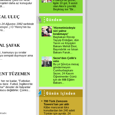
ikkatiniz çekti mi? Artık
F.Bahçe'de gözler,
rojeleri daha az konuşulur
ligde 10 gol, 9 asisti
i....
olan Alex'e çevrildi.
Beşiktaş ise "Bir...
CAL ULUÇ
ı
24
Ağustos
1992
tarihinde
mıştır..)
O 'Henry'nin bu
'Hizmetinizdeyiz
ü...
sizi yalnız
bırakmayız'
Başbakan Recep
Tayyip Erdoğan, dün
Tarım ve Köyişleri
AL ŞAFAK
Bakanı Mehdi Eker,
Bayındırlık ve İskan
uz, kamuoyu şu sıralar
Bakanı Faruk...
'ya sempati duymuyor ama
Sezer'den Çelik'e
...
veto
Bu yıl Şûra'ya mesaj
göndermeyen
Cumhurbaşkanı
ENT TÜZEMEN
Sezer, 24 Kasım
Öğretmenler Günü
için de Milli Eğitim
er her ne kadar, "Futbolun
Bakanı...
sı biziz. Futbol, İngiltere'de
ur" deseler de İtalyanlar
tucu değildirler. Çünkü...
700 Türk Zemzem
Towers'tan yer aldı
Kâbe manzaralı lüks
konutlardan bin 240 adeti
ktadır.
Türkler için ayrıldı. 24