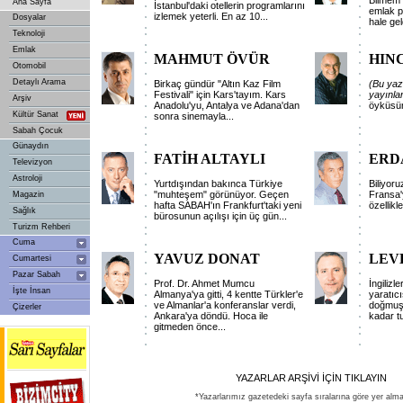
Bilmem d
Ana Sayfa
İstanbul'daki otellerin programlarını
emlak p
izlemek yeterli. En az 10...
Dosyalar
hale geld
Teknoloji
Emlak
MAHMUT ÖVÜR
HIN
Otomobil
Detaylı Arama
Birkaç gündür "Altın Kaz Film
(Bu
yaz
Festivali" için Kars'tayım. Kars
yayınlan
Arşiv
Anadolu'yu, Antalya ve Adana'dan
öyküsün
Kültür Sanat
sonra sinemayla...
Sabah Çocuk
Günaydın
FATİH ALTAYLI
ERD
Televizyon
Astroloji
Yurtdışından bakınca Türkiye
Biliyor
"muhteşem" görünüyor. Geçen
Fransa
Magazin
hafta SABAH'ın Frankfurt'taki yeni
özellikle
Sağlık
bürosunun açılışı için üç gün...
Turizm Rehberi
Cuma
YAVUZ DONAT
LEV
Cumartesi
Pazar Sabah
Prof. Dr. Ahmet Mumcu
İngilizl
İşte İnsan
Almanya'ya gitti, 4 kentte Türkler'e
yaratıcı
ve Almanlar'a konferanslar verdi,
doğmuşt
Çizerler
Ankara'ya döndü. Hoca ile
kadar tu
gitmeden önce...
YAZARLAR ARŞİVİ İÇİN TIKLAYIN
*Yazarlarımız gazetedeki sayfa sıralarına göre yer alma