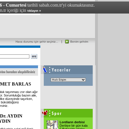
6 - Cumartesi
tarihli sabah.com.tr'yi okumaktasınız.
.tr içeriği için
tıklayın »
Hava durumu için şehir seçiniz...
Benim şehrim
MET BARLAS
luk taşınması zor olan ağır
ür. Sorumluluğu bazen aile,
lke düzeyinde taşırken,
in büküldüğünü
rsiniz.
. Dr. AYDIN
YDIN
Lordların derbisi
Derbiye bir gün kala