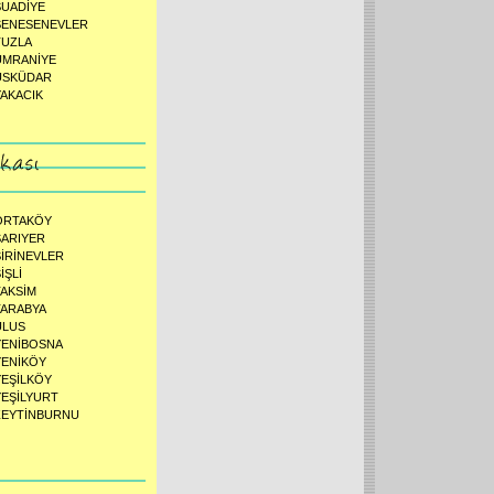
SUADİYE
ŞENESENEVLER
TUZLA
ÜMRANİYE
ÜSKÜDAR
YAKACIK
ORTAKÖY
SARIYER
ŞİRİNEVLER
İŞLİ
TAKSİM
TARABYA
ULUS
YENİBOSNA
YENİKÖY
YEŞİLKÖY
YEŞİLYURT
ZEYTİNBURNU