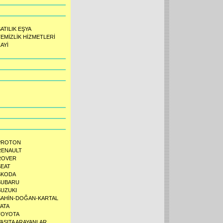
ATILIK EŞYA
TEMİZLİK HİZMETLERİ
AYİ
PROTON
RENAULT
ROVER
SEAT
SKODA
SUBARU
SUZUKI
ŞAHİN-DOĞAN-KARTAL
TATA
TOYOTA
VASITA ARAYANLAR