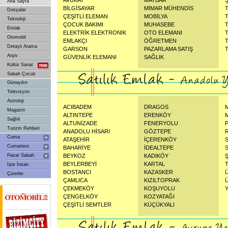
AVUKAT
MATBAA
Ana Sayfa
BİLGİSAYAR
MİMAR MÜHENDİS
Dosyalar
ÇEŞİTLİ ELEMAN
MOBİLYA
Teknoloji
ÇOCUK BAKIMI
MUHASEBE
Emlak
ELEKTRİK ELEKTRONİK
OTO ELEMANI
Otomobil
EMLAKÇI
ÖĞRETMEN
Detaylı Arama
GARSON
PAZARLAMA SATIŞ
Arşiv
GÜVENLİK ELEMANI
SAĞLIK
Kültür Sanat
Sabah Çocuk
Günaydın
Televizyon
Astroloji
ACIBADEM
DRAGOS
Magazin
ALTINTEPE
ERENKÖY
Sağlık
ALTUNİZADE
FENERYOLU
Turizm Rehberi
ANADOLU HİSARI
GÖZTEPE
Cuma
ATAŞEHİR
İÇERENKÖY
Cumartesi
BAHARİYE
İDEALTEPE
Pazar Sabah
BEYKOZ
KADIKÖY
BEYLERBEYİ
KARTAL
İşte İnsan
BOSTANCI
KAZASKER
Çizerler
ÇAMLICA
KIZILTOPRAK
ÇEKMEKÖY
KOŞUYOLU
ÇENGELKÖY
KOZYATAĞI
ÇEŞİTLİ SEMTLER
KÜÇÜKYALI