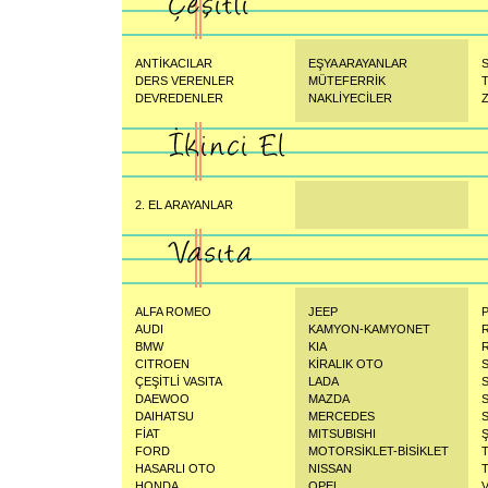
ANTİKACILAR
EŞYA ARAYANLAR
S
DERS VERENLER
MÜTEFERRİK
DEVREDENLER
NAKLİYECİLER
Z
2. EL ARAYANLAR
ALFA ROMEO
JEEP
AUDI
KAMYON-KAMYONET
BMW
KIA
CITROEN
KİRALIK OTO
ÇEŞİTLİ VASITA
LADA
DAEWOO
MAZDA
DAIHATSU
MERCEDES
FİAT
MITSUBISHI
FORD
MOTORSİKLET-BİSİKLET
HASARLI OTO
NISSAN
HONDA
OPEL