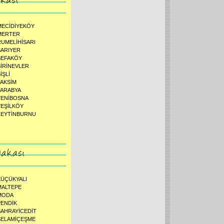
MECİDİYEKÖY
MERTER
RUMELİHİSARI
SARIYER
SEFAKÖY
ŞİRİNEVLER
İŞLİ
TAKSİM
TARABYA
YENİBOSNA
YEŞİLKÖY
ZEYTİNBURNU
KÜÇÜKYALI
MALTEPE
MODA
PENDİK
SAHRAYİCEDİT
SELAMİÇEŞME