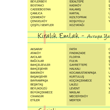
BEYLERBEYİ
İDEALTEPE
BOSTANCI
KADIKÖY
CADDEBOSTAN
KALAMIŞ
ÇAMLICA
KARTAL
ÇEKMEKÖY
KIZILTOPRAK
ÇENGELKÖY
KOŞUYOLU
ÇEŞİTLİ SEMTLER
KOZYATAĞI
AKSARAY
FATİH
ATAKÖY
FINDIKZADE
AVCILAR
FLORYA
BAĞCILAR
FULYA
Ş
BAHÇELİEVLER
GAYRETTEPE
BAHÇEŞEHİR
HALKALI
BAKIRKÖY
KOCAMUSTAFAPAŞA
BAŞAKŞEHİR
KURTULUŞ
BAYRAMPAŞA
KÜÇÜKÇEKMECE
BEŞİKTAŞ
LALELİ
BEYLİKDÜZÜ
LEVENT
BÜYÜKÇEKMECE
MASLAK
CİHANGİR
MECİDİYEKÖY
ETİLER
MERTER