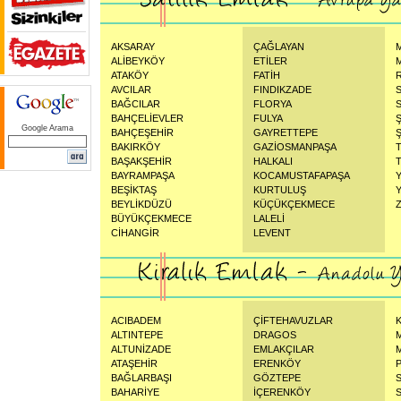
AKSARAY
ÇAĞLAYAN
ALİBEYKÖY
ETİLER
ATAKÖY
FATİH
AVCILAR
FINDIKZADE
BAĞCILAR
FLORYA
BAHÇELİEVLER
FULYA
Google Arama
BAHÇEŞEHİR
GAYRETTEPE
Ş
BAKIRKÖY
GAZİOSMANPAŞA
BAŞAKŞEHİR
HALKALI
BAYRAMPAŞA
KOCAMUSTAFAPAŞA
BEŞİKTAŞ
KURTULUŞ
BEYLİKDÜZÜ
KÜÇÜKÇEKMECE
BÜYÜKÇEKMECE
LALELİ
CİHANGİR
LEVENT
ACIBADEM
ÇİFTEHAVUZLAR
ALTINTEPE
DRAGOS
ALTUNİZADE
EMLAKÇILAR
ATAŞEHİR
ERENKÖY
BAĞLARBAŞI
GÖZTEPE
BAHARİYE
İÇERENKÖY