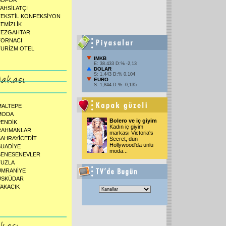
ŞOFÖR
TAHSİLATÇI
TEKSTİL KONFEKSİYON
TEMİZLİK
TEZGAHTAR
TORNACI
TURİZM OTEL
IMKB
E: 38.433 D:% -2,13
DOLAR
S: 1,443 D:% 0,104
EURO
S: 1,844 D:% -0,135
MALTEPE
MODA
Bolero ve iç giyim
PENDİK
Kadın iç giyim
RAHMANLAR
markası Victoria's
SAHRAYİCEDİT
Secret, dün
Hollywood'da ünlü
SUADİYE
moda...
ŞENESENEVLER
TUZLA
ÜMRANİYE
ÜSKÜDAR
YAKACIK