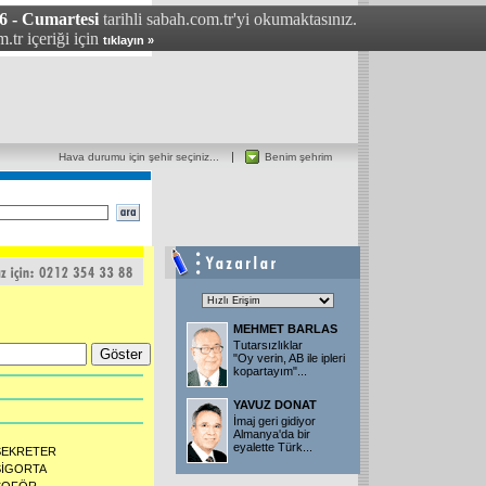
6 - Cumartesi
tarihli sabah.com.tr'yi okumaktasınız.
.tr içeriği için
tıklayın »
Hava durumu için şehir seçiniz...
Benim şehrim
MEHMET BARLAS
Tutarsızlıklar
"Oy verin, AB ile ipleri
kopartayım"...
YAVUZ DONAT
İmaj geri gidiyor
Almanya'da bir
eyalette Türk...
SEKRETER
SİGORTA