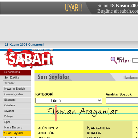
Şu an
18 Kasım 200
Bugüne ait sabah.com
18 Kasım 2006 Cumartesi
Servislerimiz
Son Dakika
Yazarlar
News in English
KATEGORİ
Anahtar Sözcük
Günün İçinden
Ekonomi
Gündem
Siyaset
Dünya
Spor
Hava Durumu
ALÜMİNYUM
İŞ ARAYANLAR
»
ANKETÖR
KUAFÖR
Sarı Sayfalar