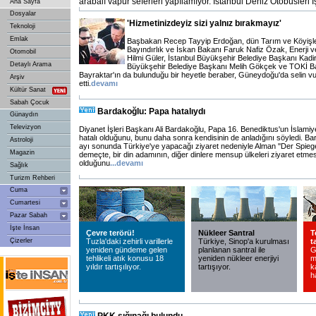
arabalı vapur seferleri yapılamıyor. İstanbul Deniz Otobüsleri İ
Ana Sayfa
Dosyalar
'Hizmetinizdeyiz sizi yalnız bırakmayız'
Teknoloji
Emlak
Başbakan Recep Tayyip Erdoğan, dün Tarım ve Köyişle
Bayındırlık ve İskan Bakanı Faruk Nafiz Özak, Enerji v
Otomobil
Hilmi Güler, İstanbul Büyükşehir Belediye Başkanı Kad
Detaylı Arama
Büyükşehir Belediye Başkanı Melih Gökçek ve TOKİ B
Bayraktar'ın da bulunduğu bir heyetle beraber, Güneydoğu'da selin vu
Arşiv
etti.
devamı
Kültür Sanat
Sabah Çocuk
Bardakoğlu: Papa hatalıydı
Günaydın
Televizyon
Diyanet İşleri Başkanı Ali Bardakoğlu, Papa 16. Benediktus'un İslamiyet 
hatalı olduğunu, bunu daha sonra kendisinin de anladığını söyledi. B
Astroloji
ayı sonunda Türkiye'ye yapacağı ziyaret nedeniyle Alman ''Der Spiegel
Magazin
demeçte, bir din adamının, diğer dinlere mensup ülkeleri ziyaret etmes
olduğunu
...
devamı
Sağlık
Turizm Rehberi
Cuma
Cumartesi
Pazar Sabah
İşte İnsan
Çevre terörü!
Nükleer Santral
T
Çizerler
Tuzla'daki zehirli varillerle
Türkiye, Sinop'a kurulması
t
yeniden gündeme gelen
planlanan santral ile
G
tehlikeli atık konusu 18
yeniden nükleer enerjiyi
m
yıldır tartışılıyor.
tartışıyor.
k
h