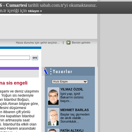
6 - Cumartesi
tarihli sabah.com.tr'yi okumaktasınız.
.tr içeriği için
tıklayın »
Hava durumu için şehir seçiniz...
Benim şehrim
na sis engeli
YILMAZ ÖZDİL
yaşamı ve deniz ulaşımını
İşini yap, işini!
. Yoğun sis nedeniyle
Bakan'ın üstünü
lan İstanbul Boğazı,
başını...
çıldı.Alınan bilgiye göre,
fesini düşürmesi
MEHMET BARLAS
 itibaren çift yönlü
Başlar taç giymeden
ğine kapatılan İstanbul
de akıllı olabilir...
in artmasıyla saat
Sorumluluk...
 İstanbul'da etkili olan
rkeci-Harem arasındaki
FATİH ALTAYLI