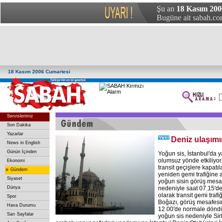
Şu an
18 Kasım 200
Bugüne ait sabah.com
18 Kasım 2006 Cumartesi
Servislerimiz
Son Dakika
Yazarlar
Deniz ulaşımı
News in English
Günün İçinden
Yoğun sis, İstanbul'da 
olumsuz yönde etkiliyor
Ekonomi
transit geçişlere kapatı
»
Gündem
yeniden gemi trafiğine a
Siyaset
yoğun sisin görüş mesa
Dünya
nedeniyle saat 07.15'den
olarak transit gemi trafi
Spor
Boğazı, görüş mesafesin
Hava Durumu
12.00'de normale döndü.
Sarı Sayfalar
yoğun sis nedeniyle Si