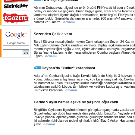
PKK sığınağı bulundu
Ağrı'nın Doğubayazıt ilçesinde terör örgütü PKK'ya ait iki adet sığına
patlayıcı madde ele geçirildi. Alınan bilgiye göre, arazi arama tarama 
jandarma ekipleri, ilçenin dağlık kesimlerinde, terör örgütü PKK'ya ait 
sığınak buldu. Sığınaklarda yapılan aramada, 900 gram A-4 patlayıcı 
dinamit ve 5 metre
...
devamı
Sezer'den Çelik'e veto
Bu yıl Şûra'ya mesaj göndermeyen Cumhurbaşkanı Sezer, 24 Kasım 
Google Arama
Milli Eğitim Bakanı Çelik'e randevu vermedi. Yaptığı açıklamalarda eğ
memnuniyetsizliğini açığa vuran, eğitim alanındaki en büyük organizas
Şûrası'na ne katılan ne de mesaj gönderen Cumhurbaşkanı Ahmet Nec
Eğitim
...
devamı
Ceyhan'da ''kuduz'' karantinası
Adana'nın Ceyhan ilçesine bağlı Kıvrıklı köyünde 8 kişi ile 3 hayvanı 
kuduz olduğunun anlaşılması üzerine, köy karantinaya alındı. Ceyha
Muhammet Ali Tekin, ''Bu köyde kuduz hastalığı nedeniyle karantina u
tabelasının asıldığı köyde, tüm köpek ve kedilere kuduz aşısı yapılmay
Kıvrıklı'da karantina
...
devamı
Geride 5 aylık hamile eşi ve bir yaşında oğlu kaldı
Bingöl'ün Yayladere İlçesi'nde önceki gün çıkan çatışmada yaralan
Güzel tedavi gördüğü hastanede dün şehit oldu. Bingöl'ün Yayladere il
PKK'ya yönelik operasyonda güvenlik güçleriyle teröristler arasında
iki askerden biri olan ve tedavi için kaldırıldığı Elazığ Asker Hastan
şehit
...
devamı