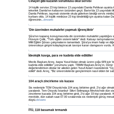
Cinayet gibi kazanın sorumlusu okul servisi
14 kişilik servise 23 kişi binince 13 yaşındaki Damla Pehlivan ayakta k
tekerlek Damla'nın kafasının üstünden geçti. Bartın'da 13 yaşındaki il
Damla Pehlivan, taşımalı sistemle okula giderken bindiği servis minibü
kurbanı oldu. 14 kişilik minibüse 23 kişi bindirildiği için ayakta kalan D
öğrencinin
...
devamı
'Din üzerinden muhalefet yapmak iğrençliktir'
Şûra'nın kapanış konuşmasında din üzerinden muhalefet yapıldığını sö
Hüseyin Çelik, "Türk eğitim sistemi laiktir" dedi. Katsayı tartışmaların
Milli Eğitim Şûrası çalışmalarını tamamladı. Şûra'ya imam hatip ve diğer
üniversiteye girişini kolaylaştıracak tavsiye kararı damgasını vurdu. Ka
İdeolojik kavga, para ve kadınla elde edildiler
Meclis Başkanı Arınç, başta Yusuf Aslan olmak üzere çoğu 68'li için 'i
kadınla elde edildiler' yorumunu yaptı. TBMM Başkanı Arınç'ın, Deni
değerlendirirken dindar bir aileden gelen Yusuf Aslan'ı kastederek "Üçünd
edildi" dedi. Arınç, "Biz üniversitelerde gençlerimizin nasıl elden bir sa
104 araçlı zincirleme sis kazası
Sis nedeniyle TEM Otoyolu'nda 104 araç birbirine girdi. 2'si ağır olmak
yaralandı. Tem Otoyolu İstanbul- Silivri Selimpaşa Mevkisi'nde dün s
zincirleme kazada 104 araç birbirine girdi, 2'si ağır 33 kişi yaralandı
mevkide, dün sabah saat 07.00 sıralarında sis nedeniyle görüş mesa
düştü.
devamı
İTÜ, 118 basamak tırmandı