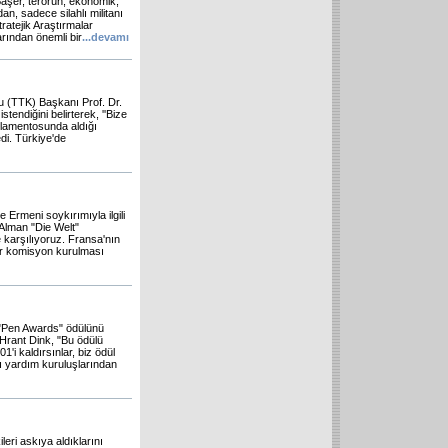
Başer, terörün, ekonomik,
dan, sadece silahlı militanı
ratejik Araştırmalar
arından önemli bir
...
devamı
u (TTK) Başkanı Prof. Dr.
tendiğini belirterek, ''Bize
rlamentosunda aldığı
edi. Türkiye'de
Ermeni soykırımıyla ilgili
Alman "Die Welt"
 karşılıyoruz. Fransa'nın
 bir komisyon kurulması
i "Pen Awards" ödülünü
 Hrant Dink, "Bu ödülü
i kaldırsınlar, biz ödül
sı yardım kuruluşlarından
eri askıya aldıklarını