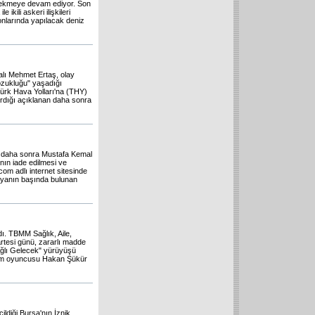
t çekmeye devam ediyor. Son
kili askeri ilişkileri
sonlarında yapılacak deniz
yalı Mehmet Ertaş, olay
ozukluğu" yaşadığı
Türk Hava Yolları'na (THY)
çırdığı açıklanan daha sonra
ak daha sonra Mustafa Kemal
ının iade edilmesi ve
om adlı internet sitesinde
yanın başında bulunan
dı. TBMM Sağlık, Aile,
tesi günü, zararlı madde
ağlı Gelecek" yürüyüşü
kım oyuncusu Hakan Şükür
ldiği Bursa'nın İznik