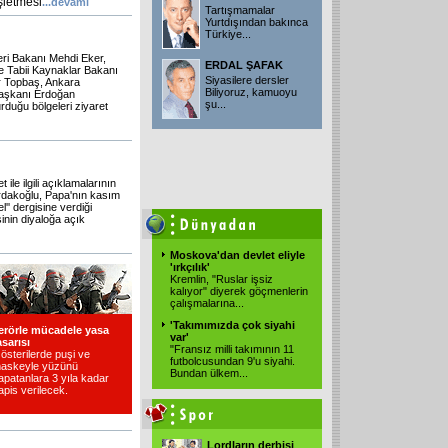
şletmesi
...
devamı
Tartışmamalar
Yurtdışından bakınca
Türkiye...
ri Bakanı Mehdi Eker,
ERDAL ŞAFAK
e Tabii Kaynaklar Bakanı
Siyasilere dersler
ir Topbaş, Ankara
Biliyoruz, kamuoyu
aşkanı Erdoğan
şu...
rduğu bölgeleri ziyaret
ile ilgili açıklamalarının
ardakoğlu, Papa'nın kasım
'' dergisine verdiği
inin diyaloğa açık
Moskova'dan devlet eliyle
'ırkçılık'
Kremlin, "Ruslar işsiz
kalıyor" diyerek göçmenlerin
çalışmalarına...
'Takımımızda çok siyahi
erörle mücadele yasa
var'
asarısı
"Fransız milli takımının 11
österilerde puşi ve
futbolcusundan 9'u siyahi.
askeyle yüzünü
Bundan ülkem...
apatanlara 3 yıla kadar
apis verilecek.
Lordların derbisi