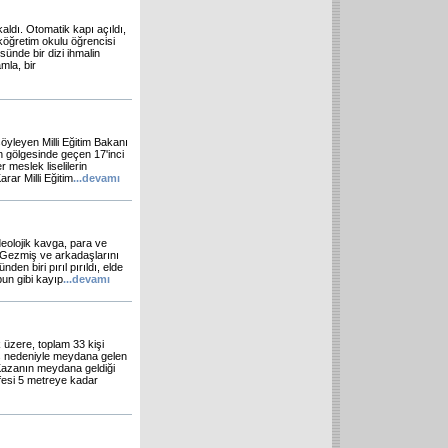
aldı. Otomatik kapı açıldı,
köğretim okulu öğrencisi
sünde bir dizi ihmalin
amla, bir
yleyen Milli Eğitim Bakanı
ın gölgesinde geçen 17'inci
 meslek liselilerin
rar Milli Eğitim
...
devamı
deolojik kavga, para ve
z Gezmiş ve arkadaşlarını
en biri pırıl pırıldı, elde
bun gibi kayıp
...
devamı
 üzere, toplam 33 kişi
is nedeniyle meydana gelen
. Kazanın meydana geldiği
fesi 5 metreye kadar