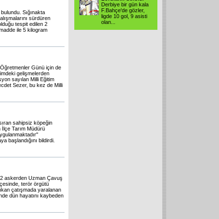
Derbiye bir gün kala
F.Bahçe'de gözler,
k bulundu. Sığınakta
ligde 10 gol, 9 asisti
çalışmalarını sürdüren
olan...
olduğu tespit edilen 2
madde ile 5 kilogram
Öğretmenler Günü için de
itimdeki gelişmelerden
yon sayılan Milli Eğitim
det Sezer, bu kez de Milli
ısıran sahipsiz köpeğin
n İlçe Tarım Müdürü
ygulanmaktadır''
a başlandığını bildirdi.
an 2 askerden Uzman Çavuş
çesinde, terör örgütü
 çıkan çatışmada yaralanan
esinde dün hayatını kaybeden