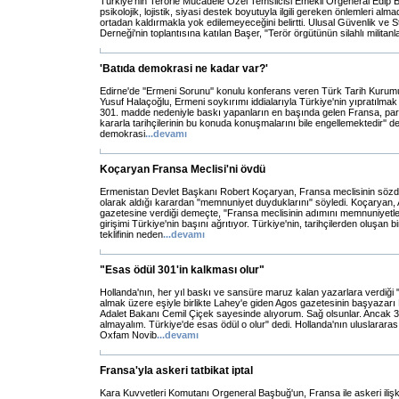
Türkiye'nin Terörle Mücadele Özel Temsilcisi Emekli Orgeneral Edip 
psikolojik, lojistik, siyasi destek boyutuyla ilgili gereken önlemleri alma
ortadan kaldırmakla yok edilemeyeceğini belirtti. Ulusal Güvenlik ve St
Derneği'nin toplantısına katılan Başer, "Terör örgütünün silahlı militanl
'Batıda demokrasi ne kadar var?'
Edirne'de ''Ermeni Sorunu'' konulu konferans veren Türk Tarih Kurum
Yusuf Halaçoğlu, Ermeni soykırımı iddialarıyla Türkiye'nin yıpratılmak is
301. madde nedeniyle baskı yapanların en başında gelen Fransa, pa
kararla tarihçilerinin bu konuda konuşmalarını bile engellemektedir'' d
demokrasi
...
devamı
Koçaryan Fransa Meclisi'ni övdü
Ermenistan Devlet Başkanı Robert Koçaryan, Fransa meclisinin sözde 
olarak aldığı karardan "memnuniyet duyduklarını" söyledi. Koçaryan, 
gazetesine verdiği demeçte, "Fransa meclisinin adımını memnuniyetle
girişimi Türkiye'nin başını ağrıtıyor. Türkiye'nin, tarihçilerden oluşan
teklifinin neden
...
devamı
"Esas ödül 301'in kalkması olur"
Hollanda'nın, her yıl baskı ve sansüre maruz kalan yazarlara verdiğ
almak üzere eşiyle birlikte Lahey'e giden Agos gazetesinin başyazarı
Adalet Bakanı Cemil Çiçek sayesinde alıyorum. Sağ olsunlar. Ancak 301'
almayalım. Türkiye'de esas ödül o olur" dedi. Hollanda'nın uluslarara
Oxfam Novib
...
devamı
Fransa'yla askeri tatbikat iptal
Kara Kuvvetleri Komutanı Orgeneral Başbuğ'un, Fransa ile askeri ilişkil