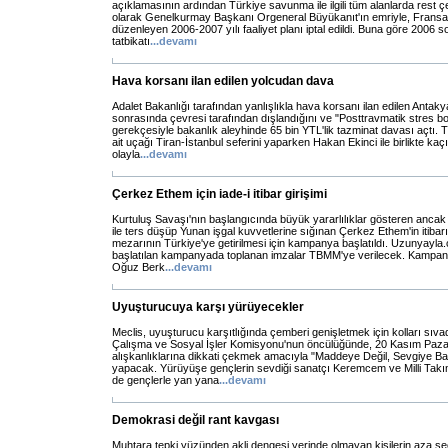
açıklamasının ardından Türkiye savunma ile ilgili tüm alanlarda res
olarak Genelkurmay Başkanı Orgeneral Büyükanıt'ın emriyle, Fransa ile i
düzenleyen 2006-2007 yılı faaliyet planı iptal edildi. Buna göre 2006 
tatbikatı
...
devamı
Hava korsanı ilan edilen yolcudan dava
Adalet Bakanlığı tarafından yanlışlıkla hava korsanı ilan edilen Antak
sonrasında çevresi tarafından dışlandığını ve "Posttravmatik stres b
gerekçesiyle bakanlık aleyhinde 65 bin YTL'lik tazminat davası açtı. 
ait uçağı Tiran-İstanbul seferini yaparken Hakan Ekinci ile birlikte ka
olayla
...
devamı
Çerkez Ethem için iade-i itibar girişimi
Kurtuluş Savaşı'nın başlangıcında büyük yararlılıklar gösteren anc
ile ters düşüp Yunan işgal kuvvetlerine sığınan Çerkez Ethem'in itibar
mezarının Türkiye'ye getirilmesi için kampanya başlatıldı. Uzunyayla.c
başlatılan kampanyada toplanan imzalar TBMM'ye verilecek. Kampan
Oğuz Berk
...
devamı
Uyuşturucuya karşı yürüyecekler
Meclis, uyuşturucu karşıtlığında çemberi genişletmek için kolları sıva
Çalışma ve Sosyal İşler Komisyonu'nun öncülüğünde, 20 Kasım Pazar
alışkanlıklarına dikkati çekmek amacıyla "Maddeye Değil, Sevgiye B
yapacak. Yürüyüşe gençlerin sevdiği sanatçı Keremcem ve Milli Ta
de gençlerle yan yana
...
devamı
Demokrasi değil rant kavgası
Muhtara tepki yüzünden akli dengesi yerinde olmayan kişilerin aza seçi