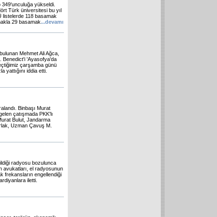
p 349'unculuğa yükseldi.
rt Türk üniversitesi bu yıl
Ü listelerde 118 basamak
amakla 29 basamak
...
devamı
 bulunan Mehmet Ali Ağca,
. Benedict'i 'Ayasofya'da
 geçtiğimiz çarşamba günü
yattığını iddia etti.
ralandı. Binbaşı Murat
 gelen çatışmada PKK'lı
 Murat Bulut, Jandarma
rlak, Uzman Çavuş M.
ildiği radyosu bozulunca
n avukatları, el radyosunun
k frekansların engellendiği
diyanlara iletti.