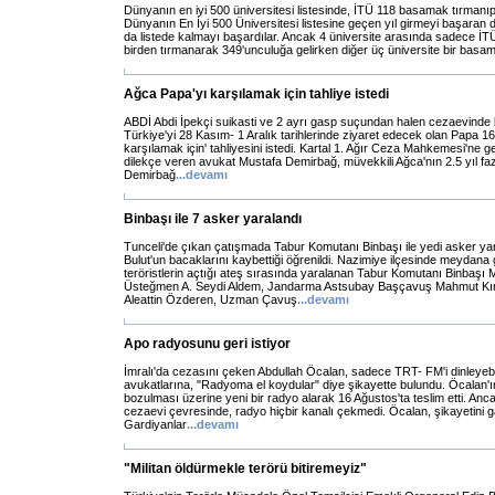
Dünyanın en iyi 500 üniversitesi listesinde, İTÜ 118 basamak tırmanı
Dünyanın En İyi 500 Üniversitesi listesine geçen yıl girmeyi başaran dö
da listede kalmayı başardılar. Ancak 4 üniversite arasında sadece İT
birden tırmanarak 349'unculuğa gelirken diğer üç üniversite bir bas
Ağca Papa'yı karşılamak için tahliye istedi
ABDİ Abdi İpekçi suikasti ve 2 ayrı gasp suçundan halen cezaevinde
Türkiye'yi 28 Kasım- 1 Aralık tarihlerinde ziyaret edecek olan Papa 16
karşılamak için' tahliyesini istedi. Kartal 1. Ağır Ceza Mahkemesi'ne
dilekçe veren avukat Mustafa Demirbağ, müvekkili Ağca'nın 2.5 yıl fazla 
Demirbağ
...
devamı
Binbaşı ile 7 asker yaralandı
Tunceli'de çıkan çatışmada Tabur Komutanı Binbaşı ile yedi asker ya
Bulut'un bacaklarını kaybettiği öğrenildi. Nazimiye ilçesinde meydana
teröristlerin açtığı ateş sırasında yaralanan Tabur Komutanı Binbaşı
Üsteğmen A. Seydi Aldem, Jandarma Astsubay Başçavuş Mahmut Kı
Aleattin Özderen, Uzman Çavuş
...
devamı
Apo radyosunu geri istiyor
İmralı'da cezasını çeken Abdullah Öcalan, sadece TRT- FM'i dinleyeb
avukatlarına, "Radyoma el koydular" diye şikayette bulundu. Öcalan'ı
bozulması üzerine yeni bir radyo alarak 16 Ağustos'ta teslim etti. Anca
cezaevi çevresinde, radyo hiçbir kanalı çekmedi. Öcalan, şikayetini gar
Gardiyanlar
...
devamı
"Militan öldürmekle terörü bitiremeyiz"