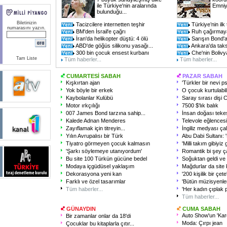
ile Türkiye'nin aralarında
Emniy
bulunduğu...
Biletinizin
Tacizcilere internetten teşhir
Türkiye’nin ilk 
numarasını yazın.
BM'den İsrail'e çağrı
Ruh çağırmaya
İran'da helikopter düştü: 4 ölü
Sarışın Bond'a
ABD'de göğüs silikonu yasağı...
Ankara'da taks
300 bin çocuk ensest kurbanı
Che'nin Bolivy
Tam Liste
Tüm haberler...
Tüm haberler...
CUMARTESİ SABAH
PAZAR SABAH
Kışkırtan ajan
'Türkler bir nevi psi
Yok böyle bir erkek
O çocuk kurtulabili
Kaybolanlar Kulübü
Saray sırası dişi C
Motor ırkçılığı
7500 $'lık balık
007 James Bond tarzına sahip...
İnsan doğası tekeşl
Kalede Adnan Menderes
Televole eğlencesin
Zayıflamak için titreyin...
İngiliz medyası ça
Yılın Avrupalısı bir Türk
Abu Dabi Sultanı: '
Tiyatro görmeyen çocuk kalmasın
'Milli takım gibiyiz
'Şarkı söylemeye utanıyordum'
Romantik bi şey ça
Bu site 100 Türkün gücüne bedel
Soğuktan geldi ve 
Modaya içgüdüsel yaklaşım
Mağdurlar da site
Dekorasyona yeni kan
'200 kişilik bir çete
Farklı ve özel tasarımlar
'Bütün müzisyenler
Tüm haberler...
'Her kadın çıplak 
Tüm haberler...
GÜNAYDIN
CUMA SABAH
Auto Show'un 'Kar
Bir zamanlar onlar da 18'di
Moda: Çırpı jean
Çocuklar bu kitaplarla çıtır...