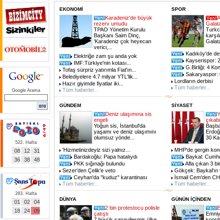
EKONOMİ
SPOR
Karadeniz'de büyük
A
rezerv umudu
Galat
TPAO Yönetim Kurulu
Turkce
Başkanı Saim Dinç,
karşı
'Karadeniz çok heyecan
Galata
verici,...
Kadıköy'de de
Elektriğe zam şu anda yok
Kayserispor: 2 
IMF:Türkiye'nin kotası...
G.Birliği: 4 Ko
Tofaş sürpriz yatırımla Fiat'ın...
Sakaryaspor: 
Belediyelere 4.7 milyar YTL'lik...
Lordların derbisi
Hazır giyimde fiyatlar iki...
Tüm haberler...
Tüm haberler...
Google Arama
GÜNDEM
SİYASET
Deniz ulaşımına sis
Y
engeli
çıkabil
Yoğun sis, İstanbul'da
Başba
yaşamı ve deniz ulaşımını
Erdoğ
olumsuz yönde...
30 Ka
522. Hafta
'Hizmetinizdeyiz sizi yalnız...
MHP'de gergin kon
08
12
31
Bardakoğlu: Papa hatalıydı
Baykal: Cumhur
36
38
48
PKK sığınağı bulundu
Afla çıkan 3 bin
Sezer'den Çelik'e veto
Gökçek: Baykal'ın vi
Ceyhan'da ''kuduz'' karantinası
İsmail Cem'den CHP
Tüm haberler...
Tüm haberler...
283. Hafta
DÜNYA
GÜNÜN İÇİNDEN
01
02
04
2 bin protestocu polisle
E
18
24
09
çatıştı
Emniy
7 büyük sanayileşmiş ülke
koord