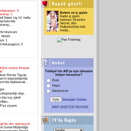
ntalyaspor: 0
Bolero ve iç giyim
asaray: 1
Kadın iç giyim
ll Süper Lig 14. hafta
markası Victoria's
laşmasında
Secret, dün
saray,...
Hollywood'da ünlü
moda...
rbi heyecanı
Vestel...
nya: 1
0 Ankaragücü: 0
AŞ'ta sürpriz ihraçlar
Türkiye'nin AB'ye üye olmasını
ir
istiyor musunuz?
kan Recep Tayyip
an'ın başkanlığında
Evet
sım'da toplanacak...
Hayır
gre
Kararsızım
başkanlığı olup...
 kişi suç işledi
Sonuçları Göster
.
llası...
'ye ziyaret
ge'de dev operasyon
et Genel Müdürlüğü
inasyonunda Denizli