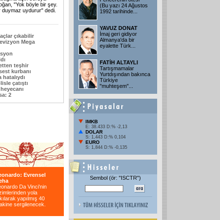
ğan, "Yok böyle bir şey.
(Bu yazı 24 Ağustos
 duymaz uydurur" dedi.
1992 tarihinde...
YAVUZ DONAT
İmaj geri gidiyor
açlar çıkabilir
Almanya'da bir
elevizyon Mega
eyalette Türk...
asyon
ldı
FATİH ALTAYLI
etten teşhir
Tartışmamalar
sest kurbanı
Yurtdışından bakınca
 hatalıydı
Türkiye
isle çatıştı
"muhteşem"...
 heyecanı
sa: 2
IMKB
E: 38.433 D:% -2,13
DOLAR
S: 1,443 D:% 0,104
EURO
S: 1,844 D:% -0,135
eonardo: Evrensel
Sembol (ör: "ISCTR")
eha
onardo Da Vinci'nin
zimlerinden yola
kılarak yapılmış 40
akine sergilenecek.