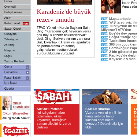
Emlak
kızan Erdo
Ama sağır
Otomobil
Karadeniz'de büyük
Detaylı Arama
rezerv umudu
Arşiv
Maçta arbede
YAŞ'ta sürpriz ihr
Kültür Sanat
Türkiye'nin ilk t
TPAO Yönetim Kurulu Başkanı Saim
Sabah Çocuk
Milyoner'i ATV'den
Dinç, "Karadeniz çok heyecan verici,
Ege'de dev oper
Günaydın
çok büyük rezerv beklentileri var''
Boğaz trafiğe açı
dedi. Dinç, Suriye sınırının yanı sıra
Televizyon
Tacizcilere intern
Siirt, Diyarbakır, Hatay ve Isparta'da
300 bin çocuk en
Astroloji
da petrol arama ve sondaj
Bardakoğlu: Papa
çalışmalarının yoğun olarak
Magazin
2 bin gösterici pol
sürdürüldüğünü vurguladı.
Kadıköy'de derbi
Sağlık
Kayseri: 2 V.Mani
Turizm Rehberi
Cuma
Cumartesi
Pazar Sabah
İşte İnsan
Çizerler
SABAH Podcast
SABAH sinema
L
İlginizi çeken haber
Vizyona yeni giren filmler
D
bölümlerini, ekleri
hangi şehirde hangi
Le
okur@sabah.com.tr
kaydedin, dilediğiniz
salonda saat kaçta
çi
zaman dilediğiniz yerde
oynuyor? Detaylı bilgi için
çı
dinleyin.
tıkla!
m