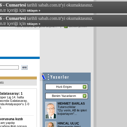
6 - Cumartesi
tarihli sabah.com.tr'yi okumaktasınız.
.tr içeriği için
tıklayın »
6 - Cumartesi
tarihli sabah.com.tr'yi okumaktasınız.
.tr içeriği için
tıklayın »
Hava durumu için şehir seçiniz...
Benim şehrim
Bugünkü Sabah
Gazetesi
Günün
Manşetleri
ldü
Hızlı Erişim
Galatasaray: 1
Benim Yazarlarım
üper Lig 14. hafta
asında Galatasaray,
MEHMET BARLAS
da Antalyaspor'u 1-0
Tutarsızlıklar
i.
"Oy verin, AB ile ipleri
kopartayım"...
orusuna kızdı
zam yapılıp
HINCAL ULUÇ
cağına ilişin soruya
Pencerenin ötesi