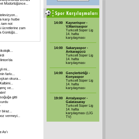
et Müdürlüğünce...
televizyon...
 karşı hutbe
14:00
Kayserispor -
 tam not
V.Manisaspor
i ücretlerine zam
Turkcell Süper Lig
a Günlüğü...
14. hafta
karşılaşması
14:00
Sakaryaspor -
kolojik...
Ankaragücü
rdi
Turkcell Süper Lig
14. hafta
linton'da
karşılaşması
i mi...
14:00
Gençlerbirliği -
in farkı...
Konyaspor
lışkan okura...
Turkcell Süper Lig
Kalbimi...
14. hafta
 genç ve...
karşılaşması
lın!
soğuğa gitti
19:00
Antalyaspor -
 kurdu
Galatasaray
Turkcell Süper Lig
'
14. hafta
 biraz...
karşılaşması (LİG
poz vermeyi...
TV)
e As'ı