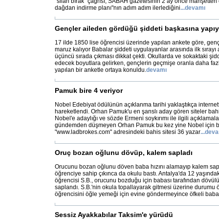
"silah bırak" çağrısı, SABAH gazetesinin 2 ay önce manşetten
dağdan indirme planı"nın adım adım ilerlediğini
...
devamı
Gençler aileden gördüğü şiddeti başkasına yapıy
17 ilde 1850 lise öğrencisi üzerinde yapılan ankete göre, gen
maruz kalıyor Babalar şiddeti uygulayanlar arasında ilk sırayı 
üçüncü sırada çıkması dikkat çekti. Okullarda ve sokaktaki şidd
edecek boyutlara gelirken, gençlerin geçmişe oranla daha faz
yapılan bir anketle ortaya konuldu.
devamı
Pamuk bire 4 veriyor
Nobel Edebiyat ödülünün açıklanma tarihi yaklaştıkça internett
hareketlendi. Orhan Pamuk'u en şanslı aday gören siteler bahis
Nobel'e adaylığı ve sözde Ermeni soykırımı ile ilgili açıklamala
gündemden düşmeyen Orhan Pamuk bu kez yine Nobel için bah
"www.ladbrokes.com" adresindeki bahis sitesi 36 yazar
...
deva
Oruç bozan oğlunu dövüp, kalem sapladı
Orucunu bozan oğlunu döven baba hızını alamayıp kalem sap
öğrenciye sahip çıkınca da okulu bastı. Antalya'da 12 yaşındak
öğrencisi S.B., orucunu bozduğu için babası tarafından dövü
saplandı. S.B.'nin okula topallayarak gitmesi üzerine durumu
öğrencisini öğle yemeği için evine göndermeyince öfkeli bab
Sessiz Ayakkabılar Taksim'e yürüdü