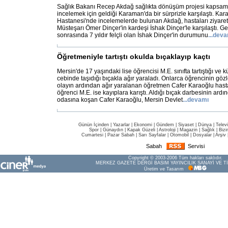
Sağlık Bakanı Recep Akdağ sağlıkta dönüşüm projesi kapsamı
incelemek için geldiği Karaman'da bir sürprizle karşılaştı. Ka
Hastanesi'nde incelemelerde bulunan Akdağ, hastaları ziyare
Müsteşarı Ömer Dinçer'in kardeşi İshak Dinçer'le karşılaştı. Geç
sonrasında 7 yıldır felçli olan İshak Dinçer'in durumunu
...
deva
Öğretmeniyle tartıştı okulda bıçaklayıp kaçtı
Mersin'de 17 yaşındaki lise öğrencisi M.E. sınıfta tartıştığı ve k
cebinde taşıdığı bıçakla ağır yaraladı. Onlarca öğrencinin gö
olayın ardından ağır yaralanan öğretmen Cafer Karaoğlu hasta
öğrenci M.E. ise kayıplara karıştı. Aldığı bıçak darbesinin ard
odasına koşan Cafer Karaoğlu, Mersin Devlet
...
devamı
Günün İçinden
|
Yazarlar
|
Ekonomi
|
Gündem
|
Siyaset
|
Dünya |
Telev
Spor
|
Günaydın
|
Kapak Güzeli
|
Astroloji
|
Magazin
|
Sağlık
|
Bizi
Cumartesi
|
Pazar Sabah
|
Sarı Sayfalar
|
Otomobil
|
Dosyalar
|
Arşiv
Sabah
Servisi
Copyright © 2003-2006 Tüm hakları saklıdır.
MERKEZ GAZETE DERGİ BASIM YAYINCILIK SANAYİ VE Tİ
Üretim ve Tasarım