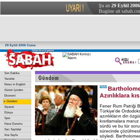
Şu an
29 Eylül 200
Bugüne ait sabah.com
29 Eylül 2006 Cuma
Son Dakika
Yazarlar
News in English
Bartholom
Günün İçinden
Azınlıklara kı
Ekonomi
»
Gündem
Fener Rum Patriği 
Siyaset
Türkiye'de Ordodoks
Dünya
azınlıkların din özg
Spor
kısıtlamalara maruz 
Hava Durumu
sürdü ve bu tür sorun
Sarı Sayfalar
sürecinde çözülmesin
Ana Sayfa
söyledi. Bartholomeo