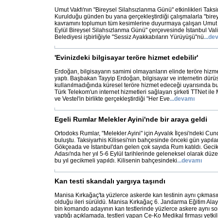
Umut Vakfı'nın "Bireysel Silahsızlanma Günü" etkinlikleri Taks
Kurulduğu günden bu yana gerçekleştirdiği çalışmalarla "bire
kavramını toplumun tüm kesimlerine duyurmaya çalışan Umut 
Eylül Bireysel Silahsızlanma Günü" çerçevesinde İstanbul Vali
Belediyesi işbirliğiyle "Sessiz Ayakkabıların Yürüyüşü"nü
...
de
'Evinizdeki bilgisayar teröre hizmet edebilir'
Erdoğan, bilgisayarın samimi olmayanların elinde teröre hizme
yaptı. Başbakan Tayyip Erdoğan, bilgisayar ve internetin dürü
kullanılmadığında küresel teröre hizmet edeceği uyarısında b
Türk Telekom'un internet hizmetleri sağlayan şirketi TTNet ile M
ve Vestel'in birlikte gerçekleştirdiği "Her Eve
...
devamı
Egeli Rumlar Melekler Ayini'nde bir araya geldi
Ortodoks Rumlar, "Melekler Ayini" için Ayvalık İlçesi'ndeki C
buluştu. Taksiyarhis Kilisesi'nin bahçesinde önceki gün yapılan
Gökçeada ve İstanbul'dan gelen çok sayıda Rum katıldı. Geci
Adası'nda her yıl 5-6 Eylül tarihlerinde geleneksel olarak düz
bu yıl gecikmeli yapıldı. Kilisenin bahçesindeki
...
devamı
Kan testi skandalı yargıya taşındı
Manisa Kırkağaç'ta yüzlerce askerde kan testinin aynı çıkmasın
olduğu ileri sürüldü. Manisa Kırkağaç 6. Jandarma Eğitim Alay K
bin komando adayının kan testlerinde yüzlerce askere aynı son
yaptığı açıklamada, testleri yapan Ce-Ko Medikal firması yetkilil