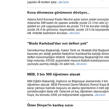
yapılan ilk testleri iptal
...
devamı
Koca dövmezse görümcesi dövüyor...
Adana Kent Konseyi Kadın Meclisi aylar süren anket sonuçlarını
Adana'da 398 kadın ile yapılan ankette yüzde 22.1'nin aile içi 
şiddeti en çok uygulayanların da yüzde 73.6 ile kocalar olduğu 
yüzde 26.4 ile görümce, kayınvalide, yüzde 19.5 ile kayınpede
etti. Ankette kadınların kocaları
...
devamı
"Bizde Karlsbad'dan not defteri yok"
Genelkurmay Başkanlığı, Askeri Tarih ve Stratejik Etüt Başkanl
basında yer aldığı şekilde Atatürk'ün Karlsbad'da kaldığı döneml
defteri bulunmadığını bildirdi. Genelkurmay Başkanlığı'nın inte
bilgi notunda, ATASE arşivindeki mevcut Atatürk koleksiyonund
yazısıyla yazmış olduğu 34 adet not
...
devamı
MEB, 3 bin 500 öğretmen alacak
Milli Eğitim Bakanlığı, İngilizce ve Bilgisayar alanlarında 3 bi
öğretmen alacak. MEB Personel Genel Müdürü Remzi Kaya B
karar çıkması halinde başvuru ve atama işlemlerinin il milli e
yürütüleceğini ifade etti. Gelecek yıl kaç öğretmen atanacağına
Kaya, bu konuda 2006 yılı bütçesindeki uygulama
...
devamı
Ömer Dinçer'in kardeş sızısı