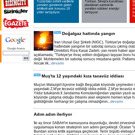
Tuzla'daki zehirli varillerle
Türkiye, Sinop'a kurulması
t
yeniden gündeme gelen
planlanan santral ile
G
tehlikeli atık konusu 18
yeniden nükleer enerjiyi
m
yıldır tartışılıyor.
tartışıyor.
k
h
Doğalgaz hattında yangın
İran Ulusal Gaz Şirketi (NIGC), Türkiye'ye doğalg
hattındaki yangının bir sabotaj sonucu çıkmış olab
Google Arama
Direktörü Rıza Kasai Zadeh, yarı resmi haber ajan
açıklamada, "Türkiye'ye ihraç edilen doğalgazı taşıyan boru h
değil. Muhtemelen bir sabotaj sonucu meydana geldi. Patlamanı
Ancak ilk
...
devamı
Muş'ta 12 yaşındaki kıza tacavüz iddiası
Muş'un Malazgirt ilçesine bağlı Beşçatak köyünde çeşmeden 
yaşındaki Z.M'ye tecavüz edildiği iddia edildi. Z.M'ye tecavüz 
Yıldız tutuklandı.İl Jandarma Komutanlığından yapılan yazılı 
köyünde çatışma olduğu ihbarını alan ekiplerin hemen köye ha
gidildiğinde herhangi bir çatışma olmadığının
...
devamı
Adım adım ilerliyor
İki ay önce SABAH'ın kamuoyuna duyurduğu, devlet zirvesind
uygulamaya konan stratejinin son adımı gerçekleşti. Öcalan "sil
Bundan sonra kritik aşamaya geçilecek. Terör örgütü elebaşı 