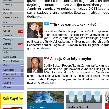
gazetelerinden La Repubblica'da bugün yer alan dem
Dosyalar
özgürlüğü konusunda, bize ve diğer azınlıklara yönelik
Teknoloji
Azınlıklar olarak, ülke nüfusunun yüzde 0,01'i kadarı
Emlak
sayısı sadece 5 bin civarında. Bazı ayrımcılıklar ne
Otomobil
dedi.
devamı
Detaylı Arama
Arşiv
"Türkiye çantada keklik değil"
Etkinlikler
Çocuk
Başbakan Recep Tayyip Erdoğan'ın ABD gezisini
Economist dergisi, "Batı'da Türkiye'yi kaybetme k
Günaydın
yaptı. Gazete, "Türkiye, çantada keklik gibi görü
Televizyon
politikacıları, Türkiye'yi kaybetme tehlikesinden habersiz görün
Astroloji
Economist dergisi, Başbakan Erdoğan'ın ABD Başkanı George
görüşme
...
devamı
Magazin
Sağlık
Kültür Sanat
Akdağ: Olur böyle şeyler
Turizm Rehberi
Sağlık Bakan Recep Akdağ, Zonguldak'ta yanlış 
Cuma
yaşındaki çocuğun hayatını kaybetmesi ile ilgili, "
Cumartesi
300 milyondan daha fazla bir sayıda sağlık sistem
Pazar Sabah
hizmet alıyor. Dolayısıyla böyle bir hizmet alanı içerisinde y
İşte İnsan
zaman olabilir. Dünyanın her yerinde olabilmektedir. Bu ve ben
hassasiyetle
...
devamı
Sinema
Çizerler
Çevre terörü!
Nükleer Santral
T