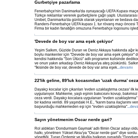
Gurbetçiye pazarlama
Fenerbahçe'nin Danimarka'da oynayacağı UEFA Kupası maçı
Türkçe reklamlar vererek gurbetçilere çağrı yaptı. Uluslararası
Unibet, Danimarka'da günlük olarak yayınlanan ve bedava da
Randers-Fenerbahçe UEFA kupası 1. tur rövanş maçı öncesi T
Firma bir kadın fanatiğin omuzuna Fenerbahçe logosunu işled
'Devede de boy var ama eşek çekiyor'
Yeşim Salkım, Güzide Duran ve Deniz Akkaya hakkında ağır k
boylu mankenler için "Devede de boy var ama eşek çekiyor" d
kendisi hakkında "Son Ütücü" adlı programın kulisinde dedi
ve onun yakın arkadaşı Deniz Akkaya'ya ateş püskürdü. Salkım
"İkisinde de boy var, devede de boy var ama eşek
...
devamı
22'lik geline, 89'luk kocasından 'uzak durma' cezas
Dayakçı kocalar için çıkarılan 'evden uzaklaştırma cezası' ilk k
uygulanıyor. Mahkeme, yaşlı eşinin bakıcısını kovup, bakımsız
ceza verdi. Dayakçı kocalara uygulanan "evden uzaklaştırma" c
bir kadına verildi. 89 yaşındaki H.E., "karım bana ilaçlarımı ve
başvurduğu mahkemeden eşi için "evden uzaklaştırma"
...
dev
Sayın yönetmenim Oscar nerde gari?
Rol aldıkları 'Dondurmam Gaymak' adlı filmin Oscar adayı o
halkı, yönetmen Yüksel Aksu'ya "Oscar nerde gari" diye sordu
yönettiği, Turan Özdemir ve Muğla halkının oynadığı "Dondu