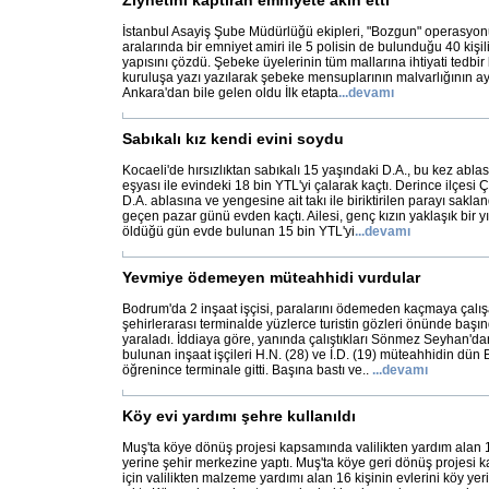
Ziynetini kaptıran emniyete akın etti
İstanbul Asayiş Şube Müdürlüğü ekipleri, "Bozgun" operasyonu
aralarında bir emniyet amiri ile 5 polisin de bulunduğu 40 kişi
yapısını çözdü. Şebeke üyelerinin tüm mallarına ihtiyati tedbir
kuruluşa yazı yazılarak şebeke mensuplarının malvarlığının ayr
Ankara'dan bile gelen oldu İlk etapta
...
devamı
Sabıkalı kız kendi evini soydu
Kocaeli'de hırsızlıktan sabıkalı 15 yaşındaki D.A., bu kez ablas
eşyası ile evindeki 18 bin YTL'yi çalarak kaçtı. Derince ilçes
D.A. ablasına ve yengesine ait takı ile biriktirilen parayı sakla
geçen pazar günü evden kaçtı. Ailesi, genç kızın yaklaşık bir 
öldüğü gün evde bulunan 15 bin YTL'yi
...
devamı
Yevmiye ödemeyen müteahhidi vurdular
Bodrum'da 2 inşaat işçisi, paralarını ödemeden kaçmaya çalı
şehirlerarası terminalde yüzlerce turistin gözleri önünde başı
yaraladı. İddiaya göre, yanında çalıştıkları Sönmez Seyhan'da
bulunan inşaat işçileri H.N. (28) ve İ.D. (19) müteahhidin dün
öğrenince terminale gitti. Başına bastı ve..
...
devamı
Köy evi yardımı şehre kullanıldı
Muş'ta köye dönüş projesi kapsamında valilikten yardım alan 16
yerine şehir merkezine yaptı. Muş'ta köye geri dönüş projes
için valilikten malzeme yardımı alan 16 kişinin evlerini köy yer