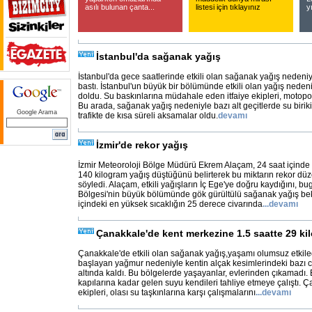
asılı bulunan çanta...
listesi için tıklayınız
y
İstanbul'da sağanak yağış
İstanbul'da gece saatlerinde etkili olan sağanak yağış nedeniyl
bastı. İstanbul'un büyük bir bölümünde etkili olan yağış nedeni
doldu. Su baskınlarına müdahale eden itfaiye ekipleri, motopo
Bu arada, sağanak yağış nedeniyle bazı alt geçitlerde su birik
Google Arama
trafikte de kısa süreli aksamalar oldu.
devamı
İzmir'de rekor yağış
İzmir Meteoroloji Bölge Müdürü Ekrem Alaçam, 24 saat içinde
140 kilogram yağış düştüğünü belirterek bu miktarın rekor d
söyledi. Alaçam, etkili yağışların İç Ege'ye doğru kaydığını, b
Bölgesi'nin büyük bölümünde gök gürültülü sağanak yağış bekl
içindeki en yüksek sıcaklığın 25 derece civarında
...
devamı
Çanakkale'de kent merkezine 1.5 saatte 29 ki
Çanakkale'de etkili olan sağanak yağış,yaşamı olumsuz etkile
başlayan yağmur nedeniyle kentin alçak kesimlerindeki bazı 
altında kaldı. Bu bölgelerde yaşayanlar, evlerinden çıkamadı. Ba
kapılarına kadar gelen suyu kendileri tahliye etmeye çalıştı. 
ekipleri, olası su taşkınlarına karşı çalışmalarını
...
devamı