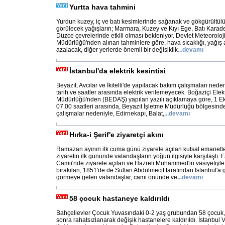
Yurtta hava tahmini
Yurdun kuzey, iç ve batı kesimlerinde sağanak ve gökgürültül
görülecek yağışların; Marmara, Kuzey ve Kıyı Ege, Batı Karaden
Düzce çevrelerinde etkili olması bekleniyor. Devlet Meteoroloji
Müdürlüğü'nden alınan tahminlere göre, hava sıcaklığı, yağış 
azalacak, diğer yerlerde önemli bir değişiklik
...
devamı
İstanbul'da elektrik kesintisi
Beyazıt, Avcılar ve İkitelli'de yapılacak bakım çalışmaları neden
tarih ve saatler arasında elektrik verilemeyecek. Boğaziçi Elek
Müdürlüğü'nden (BEDAŞ) yapılan yazılı açıklamaya göre, 1 E
07.00 saatleri arasında, Beyazıt İşletme Müdürlüğü bölgesinde
çalışmalar nedeniyle, Edirnekapı, Balat,
...
devamı
Hırka-i Şerif'e ziyaretçi akını
Ramazan ayının ilk cuma günü ziyarete açılan kutsal emanetler
ziyaretin ilk gününde vatandaşların yoğun ilgisiyle karşılaştı. Fa
Camii'nde ziyarete açılan ve Hazreti Muhammed'in vasiyetiyle
bırakılan, 1851'de de Sultan Abdülmecit tarafından İstanbul'a g
görmeye gelen vatandaşlar, cami önünde ve
...
devamı
58 çocuk hastaneye kaldırıldı
Bahçelievler Çocuk Yuvasındaki 0-2 yaş grubundan 58 çocu
sonra rahatsızlanarak değişik hastanelere kaldırıldı. İstanbul 