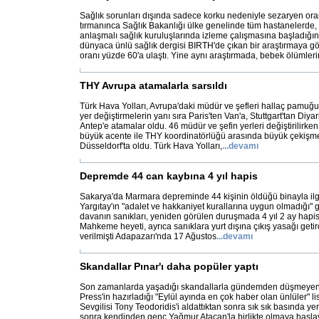
Sağlık sorunları dışında sadece korku nedeniyle sezaryen ora
tırmanınca Sağlık Bakanlığı ülke genelinde tüm hastanelerde, 
anlaşmalı sağlık kuruluşlarında izleme çalışmasına başladığı
dünyaca ünlü sağlık dergisi BIRTH'de çıkan bir araştırmaya 
oranı yüzde 60'a ulaştı. Yine aynı araştırmada, bebek ölümleri
THY Avrupa atamalarla sarsıldı
Türk Hava Yolları, Avrupa'daki müdür ve şefleri hallaç pamuğu g
yer değiştirmelerin yanı sıra Paris'ten Van'a, Stuttgart'tan Diy
Antep'e atamalar oldu. 46 müdür ve şefin yerleri değiştirilirken
büyük acente ile THY koordinatörlüğü arasında büyük çekişme
Düsseldorf'ta oldu. Türk Hava Yolları,
...
devamı
Depremde 44 can kaybına 4 yıl hapis
Sakarya'da Marmara depreminde 44 kişinin öldüğü binayla ilgi
Yargıtay'ın "adalet ve hakkaniyet kurallarına uygun olmadığı"
davanın sanıkları, yeniden görülen duruşmada 4 yıl 2 ay hapis 
Mahkeme heyeti, ayrıca sanıklara yurt dışına çıkış yasağı geti
verilmişti Adapazarı'nda 17 Ağustos
...
devamı
Skandallar Pınar'ı daha popüler yaptı
Son zamanlarda yaşadığı skandallarla gündemden düşmeyen P
Press'in hazırladığı "Eylül ayında en çok haber olan ünlüler" lis
Sevgilisi Tony Teodoridis'i aldattıktan sonra sık sık basında 
sonra kendinden genç Yağmur Atacan'la birlikte olmaya başl