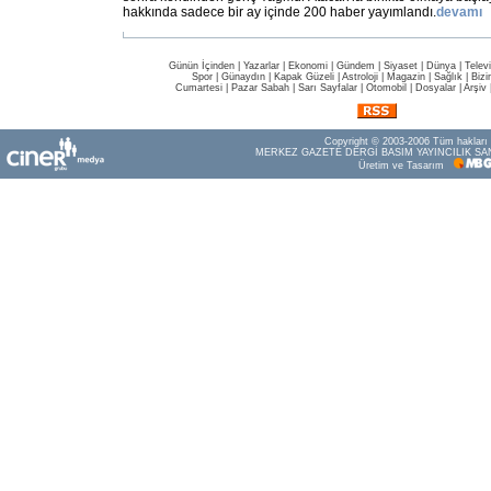
hakkında sadece bir ay içinde 200 haber yayımlandı.
devamı
Günün İçinden
|
Yazarlar
|
Ekonomi
|
Gündem
|
Siyaset
|
Dünya |
Telev
Spor
|
Günaydın
|
Kapak Güzeli
|
Astroloji
|
Magazin
|
Sağlık
|
Bizi
Cumartesi
|
Pazar Sabah
|
Sarı Sayfalar
|
Otomobil
|
Dosyalar
|
Arşiv
Copyright © 2003-2006 Tüm hakları s
MERKEZ GAZETE DERGİ BASIM YAYINCILIK SAN
Üretim ve Tasarım