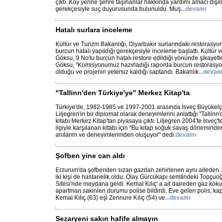
çıktı. Köy yerine şehre taşınanlar hakkında yardımı amacı dışın
gerekçesiyle suç duyurusunda bulunuldu. Muş
...
devamı
Hatalı surlara inceleme
Kültür ve Turizm Bakanlığı, Diyarbakır surlarındaki restorasyon
burcun hatalı yapıldığı gerekçesiyle inceleme başlattı. Kültü
Göksu, 9 No'lu burcun hatalı restore edildiği yönünde şikayetler
Göksu, "Komisyonumuz hazırladığı raporda burcun restorasyo
olduğu ve projenin yetersiz kaldığı saptandı. Bakanlık
...
devam
"Tallinn'den Türkiye'ye" Merkez Kitap'ta
Türkiye'de, 1982-1985 ve 1997-2001 arasında İsveç Büyükelçi
Liljegren'in bir diplomat olarak deneyimlerini anlattığı "Tallinn
kitabı Merkez Kitap'tan piyasaya çıktı. Liljegren 2004'te İsveç
ilgiyle karşılanan kitabı için "Bu kitap soğuk savaş dönemin
anılarım ve deneyimlerimden oluşuyor" dedi.
devamı
Şofben yine can aldı
Erzurum'da şofbenden sızan gazdan zehirlenen aynı aileden 1 k
iki kişi de hastanelik oldu. Olay Gürcükapı semtindeki Topçu
Sitesi'nde meydana geldi. Kemal Kılıç' a ait daireden gaz kok
apartman sakinleri durumu polise bildirdi. Eve gelen polis, kapıy
Kemal Kılıç (63) eşi Zennure Kılıç (54) ve
...
devamı
Sezaryeni sakın hafife almayın