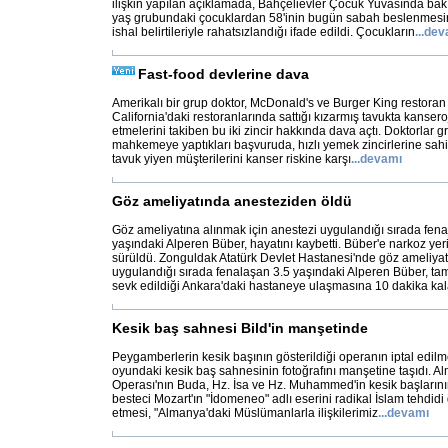
ilişkin yapılan açıklamada, Bahçelievler Çocuk Yuvasında bak
yaş grubundaki çocuklardan 58'inin bugün sabah beslenmes
ishal belirtileriyle rahatsızlandığı ifade edildi. Çocukların
...
dev
Fast-food devlerine dava
Amerikalı bir grup doktor, McDonald's ve Burger King restoran z
California'daki restoranlarında sattığı kızarmış tavukta kanser
etmelerini takiben bu iki zincir hakkında dava açtı. Doktorlar 
mahkemeye yaptıkları başvuruda, hızlı yemek zincirlerine sahi
tavuk yiyen müşterilerini kanser riskine karşı
...
devamı
Göz ameliyatında anesteziden öldü
Göz ameliyatına alınmak için anestezi uygulandığı sırada fen
yaşındaki Alperen Büber, hayatını kaybetti. Büber'e narkoz yeri
sürüldü. Zonguldak Atatürk Devlet Hastanesi'nde göz ameliyatı
uygulandığı sırada fenalaşan 3.5 yaşındaki Alperen Büber, t
sevk edildiği Ankara'daki hastaneye ulaşmasına 10 dakika ka
Kesik baş sahnesi Bild'in manşetinde
Peygamberlerin kesik başının gösterildiği operanın iptal edilm
oyundaki kesik baş sahnesinin fotoğrafını manşetine taşıdı. A
Operası'nın Buda, Hz. İsa ve Hz. Muhammed'in kesik başlarının
besteci Mozart'ın "İdomeneo" adlı eserini radikal İslam tehdidi 
etmesi, "Almanya'daki Müslümanlarla ilişkilerimiz
...
devamı