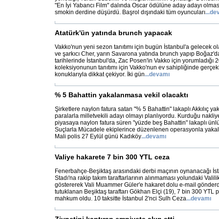
"En İyi Yabancı Film" dalında Oscar ödülüne aday adayı olması
smokin derdine düşürdü. Başrol dışındaki tüm oyuncuları
...
de
Atatürk'ün yatında brunch yapacak
Vakko'nun yeni sezon tanıtımı için bugün İstanbul'a gelecek o
ve şarkıcı Cher, yarın Savarona yatında brunch yapıp Boğaz'd
tarihlerinde İstanbul'da, Zac Posen'in Vakko için yorumladığı
koleksiyonunun tanıtımı için Vakko'nun ev sahipliğinde gerçek
konuklarıyla dikkat çekiyor. İki gün
...
devamı
% 5 Bahattin yakalanmasa vekil olacaktı
Şirketlere naylon fatura satan "% 5 Bahattin" lakaplı Akkılıç 
paralarla milletvekili adayı olmayı planlıyordu. Kurduğu nakliye
piyasaya naylon fatura süren "yüzde beş Bahattin" lakaplı ünlü
Suçlarla Mücadele ekiplerince düzenlenen operasyonla yakala
Mali polis 27 Eylül günü Kadıköy
...
devamı
Valiye hakarete 7 bin 300 YTL ceza
Fenerbahçe-Beşiktaş arasındaki derbi maçının oynanacağı İs
Stadı'na rakip takım taraftarlarının alınmaması yolundaki Valili
göstererek Vali Muammer Güler'e hakaret dolu e-mail gönderd
tutuklanan Beşiktaş taraftarı Gökhan Elçi (19), 7 bin 300 YTL
mahkum oldu. 10 taksitte İstanbul 2'nci Sulh Ceza
...
devamı