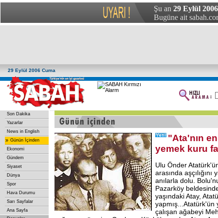
Şu an
29 Eylül 200
Bugüne ait sabah.com
29 Eylül 2006 Cuma
Son Dakika
Yazarlar
News in English
"Ata'nın en
»
Günün İçinden
yemek kuru fa
Ekonomi
Gündem
Ulu Önder Atatürk'ün
Siyaset
arasında aşçılığını y
Dünya
anılarla dolu. Bolu'
Spor
Pazarköy beldesind
Hava Durumu
yaşındaki Atay, Atatü
Sarı Sayfalar
yapmış...Atatürk'ün 
Ana Sayfa
çalışan ağabeyi Meh