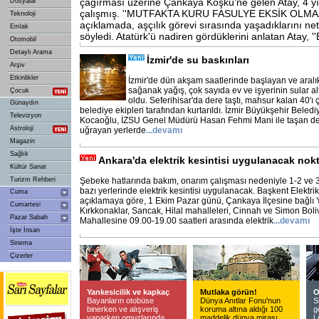
çağırması üzerine Çankaya Köşkü'ne gelen Atay, 4 y
Dosyalar
çalışmış. ''MUTFAKTA KURU FASULYE EKSİK OLMAZDI
Teknoloji
açıklamada, aşçılık görevi sırasında yaşadıklarını net 
Emlak
söyledi. Atatürk'ü nadiren gördüklerini anlatan Atay, ''
Otomobil
Detaylı Arama
İzmir'de su baskınları
Arşiv
Etkinlikler
İzmir'de dün akşam saatlerinde başlayan ve aral
sağanak yağış, çok sayıda ev ve işyerinin sular 
Çocuk
oldu. Seferihisar'da dere taştı, mahsur kalan 40'ı 
Günaydın
belediye ekipleri tarafından kurtarıldı. İzmir Büyükşehir Beled
Televizyon
Kocaoğlu, İZSU Genel Müdürü Hasan Fehmi Mani ile taşan de
Astroloji
uğrayan yerlerde
...
devamı
Magazin
Sağlık
Ankara'da elektrik kesintisi uygulanacak nokt
Kültür Sanat
Turizm Rehberi
Şebeke hatlarında bakım, onarım çalışması nedeniyle 1-2 ve 
bazı yerlerinde elektrik kesintisi uygulanacak. Başkent Elektri
Cuma
açıklamaya göre, 1 Ekim Pazar günü, Çankaya İlçesine bağlı Y
Cumartesi
Kırkkonaklar, Sancak, Hilal mahalleleri, Cinnah ve Simon Bol
Pazar Sabah
Mahallesine 09.00-19.00 saatleri arasında elektrik
...
devamı
İşte İnsan
Sinema
Çizerler
Yankesicilik ve kapkaç
Mutlaka görün!
O
Bayanların otobüse
Dünya Anıtlar Fonu'nun
S
binerken ve alışveriş
koruma altına aldığı 100
g
yaparken omuzlarında
maddelik dünya mirası
L