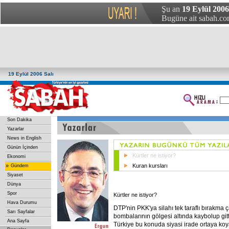
Şu an
19 Eylül 2006 
Bugüne ait sabah.com
19 Eylül 2006 Salı
Son Dakika
Yazarlar
News in English
Günün İçinden
Kürtler ne istiyor?
Ekonomi
»
Kuran kursları
Gündem
Siyaset
Dünya
Spor
Kürtler ne istiyor?
Hava Durumu
DTP'nin PKK'ya silahı tek taraflı bırakma ç
Sarı Sayfalar
bombalarının gölgesi altında kaybolup gitt
Ana Sayfa
Türkiye bu konuda siyasi irade ortaya ko