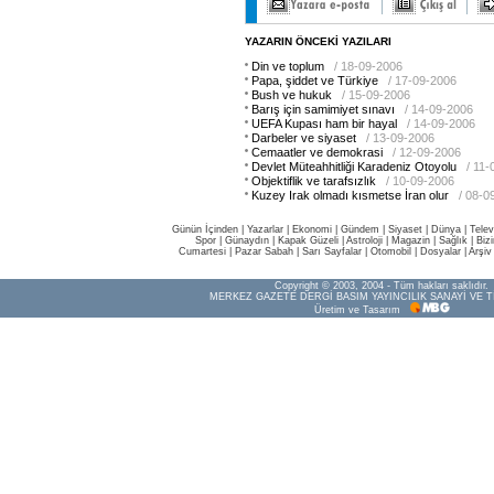
YAZARIN ÖNCEKİ YAZILARI
Din ve toplum
/ 18-09-2006
Papa, şiddet ve Türkiye
/ 17-09-2006
Bush ve hukuk
/ 15-09-2006
Barış için samimiyet sınavı
/ 14-09-2006
UEFA Kupası ham bir hayal
/ 14-09-2006
Darbeler ve siyaset
/ 13-09-2006
Cemaatler ve demokrasi
/ 12-09-2006
Devlet Müteahhitliği Karadeniz Otoyolu
/ 11
Objektiflik ve tarafsızlık
/ 10-09-2006
Kuzey Irak olmadı kısmetse İran olur
/ 08-0
Günün İçinden
|
Yazarlar
|
Ekonomi
|
Gündem
|
Siyaset
|
Dünya |
Telev
Spor
|
Günaydın
|
Kapak Güzeli
|
Astroloji
|
Magazin
|
Sağlık
|
Biz
Cumartesi
|
Pazar Sabah
|
Sarı Sayfalar
|
Otomobil
|
Dosyalar
|
Arşiv
Copyright © 2003, 2004 - Tüm hakları saklıdır.
MERKEZ GAZETE DERGİ BASIM YAYINCILIK SANAYİ VE T
Üretim ve Tasarım