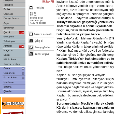
Dosyalar
kaybının kısa sürede engellenmesi mümk
Teknoloji
Ancak bölgeye yeni bir biçim verme kara
yönetimi, bizim ülkemizi de kapsayan coğr
Emlak
SMS:
sağlayacak bir program üzerinde çalışmal
Otomobil
EB yaz
Bu noktada Türkiye'nin kararı ve duruşu 
boşluk bırak
Detaylı Arama
mesajını yaz
Türkiye'nin
kendi
geliştirdiği
yöntemlerl
4122'ye gönder
Arşiv
sistemin
dayatması
sonucu
çözülecek.
Etkinlikler
Doğrusu,
bizim
demokratik
yöntemlerle
Çocuk
bulabilmemizde
yatıyor
bence.
Günaydın
Yeni Şafak'ta dün Mehmet Gündem'in DT
Televizyon
Yardımcısı Hasip Kaplan'la yaptığı bir röpo
Astroloji
röportajda Kürtlerin taleplerini net şekild
PKK'nın bağımsız Kürt devleti ve federal
Magazin
kurallar içinde üniter çözüme geldiği gerçe
Sağlık
Kaplan,
Türkiye'nin
Irak
olmadığını
ve
f
Kültür Sanat
şablonların
ülkemize
uymadığını
belirtiy
Turizm Rehberi
Peki, bölge halkı ve onları yönlendiren siy
Cuma
ne?
Cumartesi
Kaplan, bu soruya şu yanıtı veriyor:
Pazar Sabah
"Türkiye Cumhuriyeti'nin üniter yapısı içi
İşte İnsan
haklarını istiyorlar. 70 milyonun 20 mily
gerçeğiyle bağlantılı eşit ve özgür yurtta
Sinema
Soruna ekonomik, siyasal, sosyal tüm boyut
Çizerler
Kaplan, bu amaçla devletten bekledikleri 
sıralıyor: "
Sorunun
dağdan
Meclis'e
inilerek
çözül
Kürtlerin
siyasete
katılmasının
sağlanm
güvence ve demokratik seçim şartları oluş