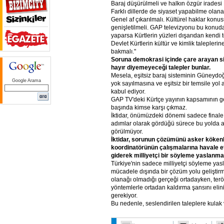
Baraj düşürülmeli ve halkın özgür iradesi 
Farklı dillerde de siyaset yapabilme olanak
Genel af çıkarılmalı. Kültürel haklar konus
genişletilmeli. GAP televizyonu bu konud
yaparsa Kürtlerin yüzleri dışarıdan kendi 
Devlet Kürtlerin kültür ve kimlik talepleri
bakmalı."
Soruna
demokrasi
içinde
çare
arayan
s
hayır
diyemeyeceği
talepler
bunlar.
Mesela, eşitsiz baraj sisteminin Güneydo
Google Arama
yok sayılmasına ve eşitsiz bir temsile yol 
kabul ediyor.
GAP TV'deki Kürtçe yayının kapsamının ge
başında kimse karşı çıkmaz.
İktidar, önümüzdeki dönemi sadece final
adımlar olarak gördüğü sürece bu yolda
görülmüyor.
İktidar,
sorunun
çözümünü
asker
kökenl
koordinatörünün
çalışmalarına
havale
e
giderek
milliyetçi
bir
söyleme
yaslanma
Türkiye'nin sadece milliyetçi söyleme yasl
mücadele dışında bir çözüm yolu gelişti
olanağı olmadığı gerçeği ortadayken, ter
yöntemlerle ortadan kaldırma şansını elini
gerekiyor.
Bu nedenle, seslendirilen taleplere kulak 