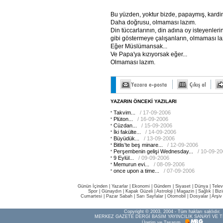
Bu yüzden, yoktur bizde, papaymış, kardin
Daha doğrusu, olmaması lazım.
Din tüccarlarının, din adına oy isteyenleri
gibi göstermeye çalışanların, olmaması la
Eğer Müslümansak...
Ve Papa'ya kızıyorsak eğer...
Olmaması lazım.
YAZARIN ÖNCEKİ YAZILARI
Takvim...
/ 17-09-2006
Plüton...
/ 16-09-2006
Cüzdan...
/ 15-09-2006
İki fakülte...
/ 14-09-2006
Büyüdük...
/ 13-09-2006
Bitlis'te beş minare...
/ 12-09-2006
Perşembenin gelişi Wednesday...
/ 10-09-2
9 Eylül...
/ 09-09-2006
Memurun evi...
/ 08-09-2006
once upon a time...
/ 07-09-2006
Günün İçinden
|
Yazarlar
|
Ekonomi
|
Gündem
|
Siyaset
|
Dünya |
Telev
Spor
|
Günaydın
|
Kapak Güzeli
|
Astroloji
|
Magazin
|
Sağlık
|
Biz
Cumartesi
|
Pazar Sabah
|
Sarı Sayfalar
|
Otomobil
|
Dosyalar
|
Arşiv
Copyright © 2003, 2004 - Tüm hakları saklıdır.
MERKEZ GAZETE DERGİ BASIM YAYINCILIK SANAYİ VE T
Üretim ve Tasarım