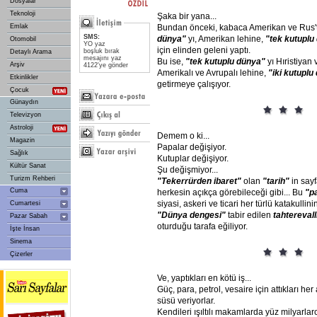
Dosyalar
Teknoloji
Şaka bir yana...
Emlak
Bundan önceki, kabaca Amerikan ve Rus'
SMS:
dünya"
yı, Amerikan lehine,
"tek
kutuplu
Otomobil
YO yaz
için elinden geleni yaptı.
boşluk bırak
Detaylı Arama
mesajını yaz
Bu ise,
"tek
kutuplu
dünya"
yı Hıristiya
Arşiv
4122'ye gönder
Amerikalı ve Avrupalı lehine,
"iki
kutuplu
Etkinlikler
getirmeye çalışıyor.
Çocuk
Günaydın
Televizyon
Astroloji
Demem o ki...
Magazin
Papalar değişiyor.
Sağlık
Kutuplar değişiyor.
Kültür Sanat
Şu değişmiyor...
Turizm Rehberi
"Tekerrürden
ibaret"
olan
"tarih"
in sayf
Cuma
herkesin açıkça görebileceği gibi... Bu
"p
siyasi, askeri ve ticari her türlü katakulli
Cumartesi
"Dünya
dengesi"
tabir edilen
tahterevall
Pazar Sabah
oturduğu tarafa eğiliyor.
İşte İnsan
Sinema
Çizerler
Ve, yaptıkları en kötü iş...
Güç, para, petrol, vesaire için attıkları he
süsü veriyorlar.
Kendileri ışıltılı makamlarda yüz milyarla