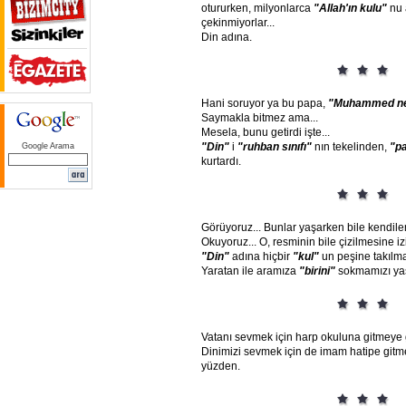
otururken, milyonlarca
"Allah'ın
kulu"
nu 
çekinmiyorlar...
Din adına.
Hani soruyor ya bu papa,
"Muhammed
n
Saymakla bitmez ama...
Mesela, bunu getirdi işte...
"Din"
i
"ruhban
sınıfı"
nın tekelinden,
"p
Google Arama
kurtardı.
Görüyoruz... Bunlar yaşarken bile kendile
Okuyoruz... O, resminin bile çizilmesine i
"Din"
adına hiçbir
"kul"
un peşine takılma
Yaratan ile aramıza
"birini"
sokmamızı ya
Vatanı sevmek için harp okuluna gitmeye g
Dinimizi sevmek için de imam hatipe gitm
yüzden.