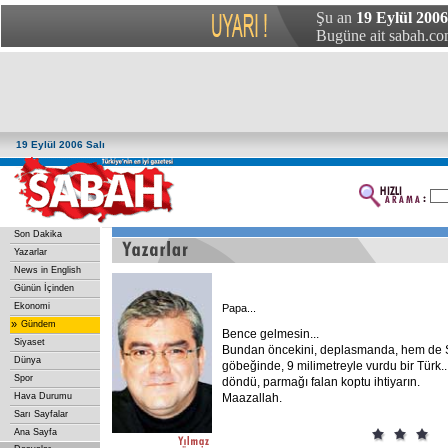
Şu an
19 Eylül 2006 
Bugüne ait sabah.com
19 Eylül 2006 Salı
Son Dakika
Yazarlar
News in English
Günün İçinden
Ekonomi
Papa...
»
Gündem
Bence gelmesin...
Siyaset
Bundan öncekini, deplasmanda, hem de S
Dünya
göbeğinde, 9 milimetreyle vurdu bir Türk..
Spor
döndü, parmağı falan koptu ihtiyarın.
Hava Durumu
Maazallah.
Sarı Sayfalar
Ana Sayfa