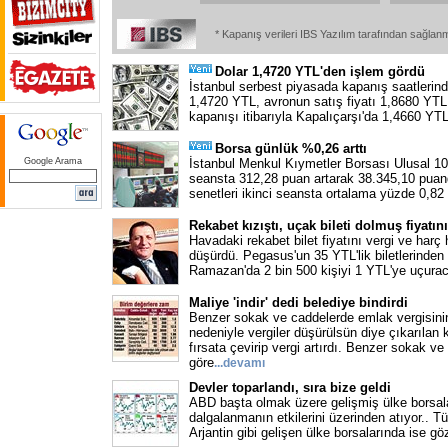
* Kapanış verileri IBS Yazılım tarafından sağlan
Dolar 1,4720 YTL'den işlem gördü
İstanbul serbest piyasada kapanış saatlerinde
1,4720 YTL, avronun satış fiyatı 1,8680 YTL
kapanışı itibarıyla Kapalıçarşı'da 1,4660 YT
Borsa günlük %0,26 arttı
Google Arama
İstanbul Menkul Kıymetler Borsası Ulusal 10
seansta 312,28 puan artarak 38.345,10 puan
senetleri ikinci seansta ortalama yüzde 0,82
Rekabet kızıştı, uçak bileti dolmuş fiyatın
Havadaki rekabet bilet fiyatını vergi ve harç
düşürdü. Pegasus'un 35 YTL'lik biletlerinden
Ramazan'da 2 bin 500 kişiyi 1 YTL'ye uçurac
Maliye 'indir' dedi belediye bindirdi
Benzer sokak ve caddelerde emlak vergisinin
nedeniyle vergiler düşürülsün diye çıkarılan 
fırsata çevirip vergi artırdı. Benzer sokak ve
göre
...
devamı
Devler toparlandı, sıra bize geldi
ABD başta olmak üzere gelişmiş ülke borsal
dalgalanmanın etkilerini üzerinden atıyor.. Tü
Arjantin gibi gelişen ülke borsalarında ise gö