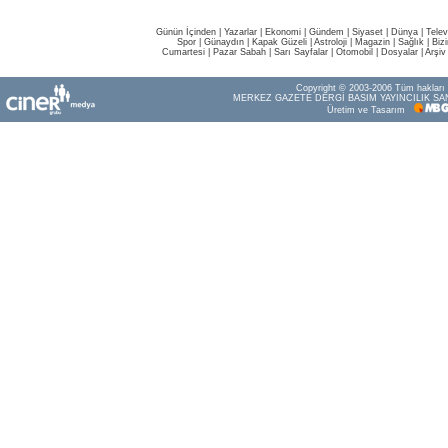
Günün İçinden
|
Yazarlar
|
Ekonomi
|
Gündem
|
Siyaset
|
Dünya |
Telev
Spor
|
Günaydın
|
Kapak Güzeli
|
Astroloji
|
Magazin
|
Sağlık
|
Biz
Cumartesi
|
Pazar Sabah
|
Sarı Sayfalar
|
Otomobil
|
Dosyalar
|
Arşiv
Copyright © 2003-2006 Tüm hakları s
MERKEZ GAZETE DERGİ BASIM YAYINCILIK SAN
Üretim ve Tasarım