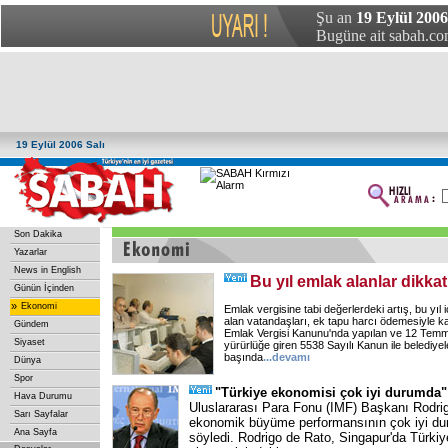
Şu an
19 Eylül 2006 
Bugüne ait sabah.com
19 Eylül 2006 Salı
Son Dakika
Yazarlar
News in English
Bu yıl emlak alanlar dikkat
Günün İçinden
»
Ekonomi
Emlak vergisine tabi değerlerdeki artış, bu yıl
alan vatandaşları, ek tapu harcı ödemesiyle k
Gündem
Emlak Vergisi Kanunu'nda yapılan ve 12 Temm
Siyaset
yürürlüğe giren 5538 Sayılı Kanun ile belediyel
başında
...
devamı
Dünya
Spor
"Türkiye ekonomisi çok iyi durumda"
Hava Durumu
Uluslararası Para Fonu (IMF) Başkanı Rodrig
Sarı Sayfalar
ekonomik büyüme performansının çok iyi d
Ana Sayfa
söyledi. Rodrigo de Rato, Singapur'da Türkiy