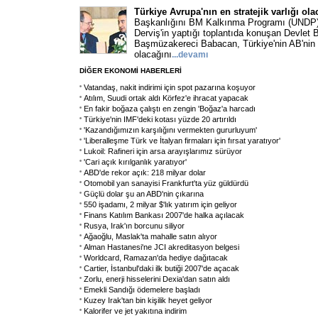
Türkiye Avrupa'nın en stratejik varlığı ola
Başkanlığını BM Kalkınma Programı (UNDP
Derviş'in yaptığı toplantıda konuşan Devlet 
Başmüzakereci Babacan, Türkiye'nin AB'nin en
olacağını
...
devamı
DİĞER EKONOMİ HABERLERİ
Vatandaş, nakit indirimi için spot pazarına koşuyor
Atılım, Suudi ortak aldı Körfez'e ihracat yapacak
En fakir boğaza çalıştı en zengin 'Boğaz'a harcadı
Türkiye'nin IMF'deki kotası yüzde 20 artırıldı
'Kazandığımızın karşılığını vermekten gururluyum'
'Liberalleşme Türk ve İtalyan firmaları için fırsat yaratıyor'
Lukoil: Rafineri için arsa arayışlarımız sürüyor
'Cari açık kırılganlık yaratıyor'
ABD'de rekor açık: 218 milyar dolar
Otomobil yan sanayisi Frankfurt'ta yüz güldürdü
Güçlü dolar şu an ABD'nin çıkarına
550 işadamı, 2 milyar $'lık yatırım için geliyor
Finans Katılım Bankası 2007'de halka açılacak
Rusya, Irak'ın borcunu siliyor
Ağaoğlu, Maslak'ta mahalle satın alıyor
Alman Hastanesi'ne JCI akreditasyon belgesi
Worldcard, Ramazan'da hediye dağıtacak
Cartier, İstanbul'daki ilk butiği 2007'de açacak
Zorlu, enerji hisselerini Dexia'dan satın aldı
Emekli Sandığı ödemelere başladı
Kuzey Irak'tan bin kişilik heyet geliyor
Kalorifer ve jet yakıtına indirim