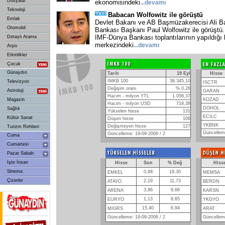
Dosyalar
ekonomisindeki
...
devamı
Teknoloji
Babacan Wolfowitz ile görüştü
Emlak
Devlet Bakanı ve AB Başmüzakerecisi Ali 
Otomobil
Bankası Başkanı Paul Wolfowitz ile görüştü. 
IMF-Dünya Bankası toplantılarının yapıldığı
Detaylı Arama
merkezindeki
...
devamı
Arşiv
Etkinlikler
Çocuk
Günaydın
Tarih
19 Eyl
Hisse
IMKB 100
38.345,10
Televizyon
ISCTR
Değişim oranı
% 0,26
Astroloji
GARAN
Hacim - milyon YTL
1.056,37
Magazin
KOZAD
Hacim - milyon USD
718,38
DOHOL
Sağlık
Yükselen hisse
131
ECILC
Kültür Sanat
Düşen hisse
106
YKBNK
Değişmeyen hisse
127
Turizm Rehberi
Güncelleme
Güncelleme: 19-09-2006 / 2
Cuma
Cumartesi
Pazar Sabah
İşte İnsan
Hisse
Son
% Değ
Hiss
Sinema
0,68
19,30
EMKEL
MEMSA
Çizerler
2,19
11,73
ATAYO
BERDN
3,86
9,66
ARENA
KARSN
1,13
8,65
EURYO
YKGYO
15,40
6,94
MIGRS
ARAT
Güncelleme: 19-09-2006 / 2
Güncelleme