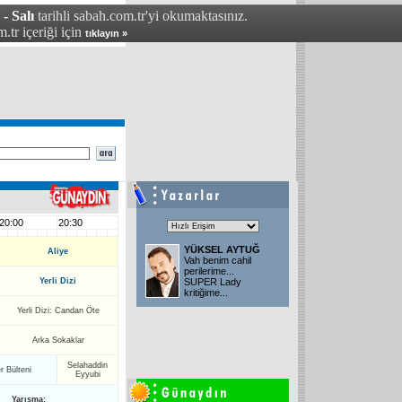
- Salı
tarihli sabah.com.tr'yi okumaktasınız.
.tr içeriği için
tıklayın »
20:00
20:30
YÜKSEL AYTUĞ
Aliye
Vah benim cahil
perilerime...
Yerli Dizi
SUPER Lady
kritiğime
...
Yerli Dizi: Candan Öte
Arka Sokaklar
Selahaddin
 Bülteni
Eyyubi
Yarışma: