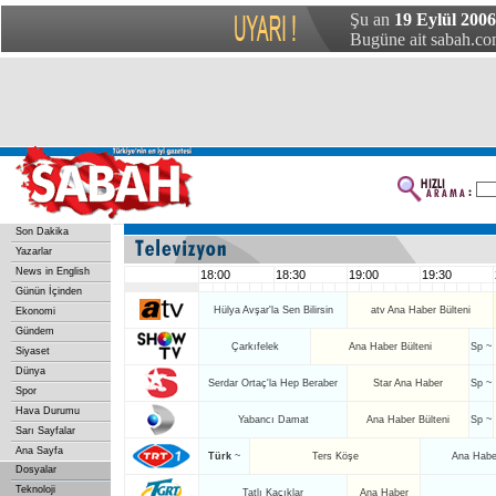
Şu an
19 Eylül 2006 
Bugüne ait sabah.com
Son Dakika
Yazarlar
News in English
18:00
18:30
19:00
19:30
Günün İçinden
Hülya Avşar'la Sen Bilirsin
atv Ana Haber Bülteni
Ekonomi
Gündem
Çarkıfelek
Ana Haber Bülteni
Sp ~
Siyaset
Dünya
Serdar Ortaç'la Hep Beraber
Star Ana Haber
Sp ~
Spor
Hava Durumu
Yabancı Damat
Ana Haber Bülteni
Sp ~
Sarı Sayfalar
Ana Sayfa
Türk
~
Ters Köşe
Ana Haber
Dosyalar
Teknoloji
Tatlı Kaçıklar
Ana Haber