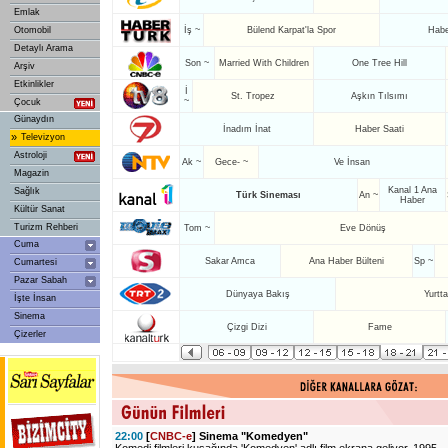
Emlak
Otomobil
İş ~
Bülend Karpat'la Spor
Habe
Detaylı Arama
Son ~
Married With Children
One Tree Hill
Arşiv
Etkinlikler
İ
St. Tropez
Aşkın Tılsımı
~
Çocuk
Günaydın
İnadım İnat
Haber Saati
»
Televizyon
Astroloji
Ak ~
Gece- ~
Ve İnsan
Magazin
Kanal 1 Ana
Sağlık
Türk Sineması
An ~
Haber
Kültür Sanat
Turizm Rehberi
Tom ~
Eve Dönüş
Cuma
Sakar Amca
Ana Haber Bülteni
Sp ~
Cumartesi
Pazar Sabah
Dünyaya Bakış
Yurtt
İşte İnsan
Sinema
Çizgi Dizi
Fame
Çizerler
22:00
[
CNBC-e
] Sinema "Komedyen"