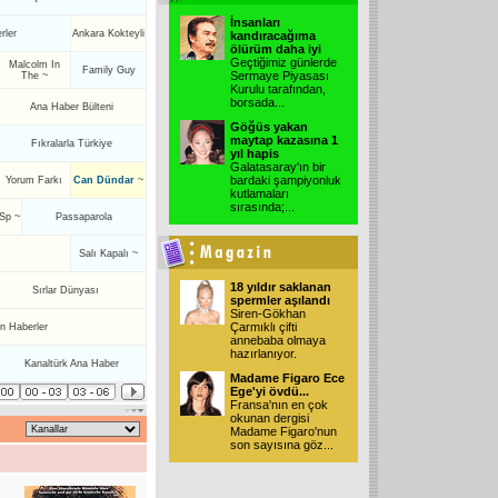
İnsanları
rler
Ankara Kokteyli
kandıracağıma
ölürüm daha iyi
Geçtiğimiz günlerde
Malcolm In
Family Guy
Sermaye Piyasası
The ~
Kurulu tarafından,
borsada
...
Ana Haber Bülteni
Göğüs yakan
maytap kazasına 1
Fıkralarla Türkiye
yıl hapis
Galatasaray'ın bir
bardaki şampiyonluk
Yorum Farkı
Can Dündar
~
kutlamaları
sırasında;
...
Sp ~
Passaparola
Salı Kapalı ~
18 yıldır saklanan
Sırlar Dünyası
spermler aşılandı
Siren-Gökhan
Çarmıklı çifti
an Haberler
annebaba olmaya
hazırlanıyor.
Kanaltürk Ana Haber
Madame Figaro Ece
Ege'yi övdü...
Fransa'nın en çok
okunan dergisi
Madame Figaro'nun
son sayısına göz
...