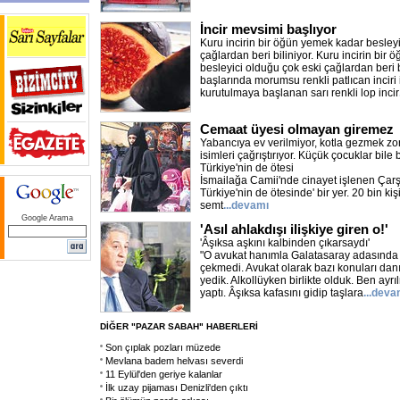
İncir mevsimi başlıyor
Kuru incirin bir öğün yemek kadar besleyi
çağlardan beri biliniyor. Kuru incirin bir
besleyici olduğu çok eski çağlardan beri 
başlarında morumsu renkli patlıcan inciri 
kurutulmaya başlanan sarı renkli lop incir
Cemaat üyesi olmayan giremez
Yabancıya ev verilmiyor, kotla gezmek zor
isimleri çağrıştırıyor. Küçük çocuklar bile 
Türkiye'nin de ötesi
İsmailağa Camii'nde cinayet işlenen Çarş
Türkiye'nin de ötesinde' bir yer. 20 bin ki
semt
...devamı
Google Arama
'Asıl ahlakdışı ilişkiye giren o!'
'Âşıksa aşkını kalbinden çıkarsaydı'
"O avukat hanımla Galatasaray adasında t
çekmedi. Avukat olarak bazı konuları dan
yedik. Alkollüyken birlikte olduk. Ben ayrı
yaptı. Âşıksa kafasını gidip taşlara
...deva
DİĞER "PAZAR SABAH" HABERLERİ
Son çıplak pozları müzede
Mevlana badem helvası severdi
11 Eylül'den geriye kalanlar
İlk uzay pijaması Denizli'den çıktı