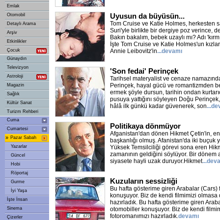
Emlak
Uyusun da büyüsün...
Otomobil
Tom Cruise ve Katie Holmes, herkesten sak
Detaylı Arama
Suri'yle birlikte bir dergiye poz verince, d
Arşiv
Bakın bakalım, bebek uzaylı mı? Adı 'kırmı
Etkinlikler
İşte Tom Cruise ve Katie Holmes'un kızları 
Çocuk
Annie Leibovitz'in
...devamı
Günaydın
Televizyon
'Son fedai' Perinçek
Astroloji
Tarihsel materyalist ve cenaze namazında
Perinçek, hayal gücü ve romantizmden be
Magazin
ermek şöyle dursun, tarihin ondan kurtarıc
Sağlık
pusuya yattığını söyleyen Doğu Perinçek
Kültür Sanat
hâlâ ilk günkü kadar güvenerek, son
...d
Turizm Rehberi
Cuma
Politikaya dönmüyor
Cumartesi
Afganistan'dan dönen Hikmet Çetin'in, e
»
Pazar Sabah
başkanlığı olmuş. Afanistan'da iki buçuk y
Yazarlar
Yüksek Temsilciliği görevi sona eren Hikm
zamanının geldiğini söylüyor. Bir dönem ak
Güncel
siyasete hayli uzak duruyor.Hikmet
...dev
Hobi
Röportaj
Kuzuların sessizliği
Gurme
Bu hafta gösterime giren Arabalar (Cars) 
İyi Yaşa
konuşuyor. Biz de kendi filmimizi olmasa 
İşte İnsan
hazırladık. Bu hafta gösterime giren Araba
Sinema
otomobiller konuşuyor. Biz de kendi filmi
fotoromanımızı hazırladık.
devamı
Çizerler