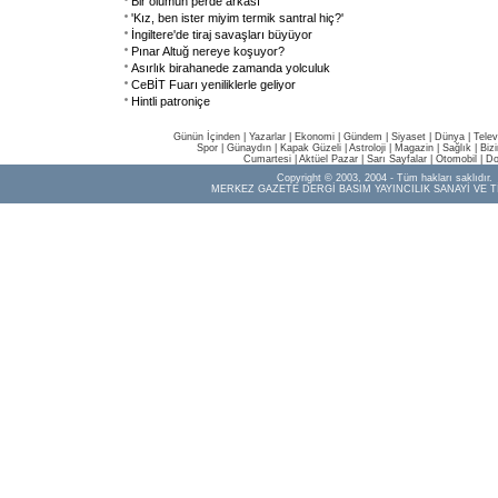
Bir ölümün perde arkası
'Kız, ben ister miyim termik santral hiç?'
İngiltere'de tiraj savaşları büyüyor
Pınar Altuğ nereye koşuyor?
Asırlık birahanede zamanda yolculuk
CeBİT Fuarı yeniliklerle geliyor
Hintli patroniçe
Günün İçinden
|
Yazarlar
|
Ekonomi
|
Gündem
|
Siyaset
|
Dünya |
Telev
Spor
|
Günaydın
|
Kapak Güzeli
|
Astroloji
|
Magazin
|
Sağlık
|
Biz
Cumartesi
|
Aktüel Pazar
|
Sarı Sayfalar
|
Otomobil
|
Do
Copyright © 2003, 2004 - Tüm hakları saklıdır.
MERKEZ GAZETE DERGİ BASIM YAYINCILIK SANAYİ VE T