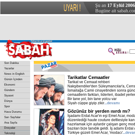
Şu an
17 Eylül 2006
Bugüne ait sabah.com
Son Dakika
Yazarlar
News in English
Tarikatlar Cemaatler
Günün İçinden
Tarikat ve Cemaat rehberi
Ekonomi
Nakşibendiler'den Süleymancılar'a, Cerrah
İsmailağa Camii cinayetinden sonra günd
Gündem
cemaatlerin farkları, liderleri, ibadet yerleri
Siyaset
Bir tane yol, bin tane yolcu var
Dünya
Siyah cüppe giyip zikir
...devamı
Spor
Gözünüz bir yerden ısırdı mı?
Hava Durumu
İşadamı Erdal Acar'ın eşi Emel Acar, moda
Sarı Sayfalar
düzenlediği haute couture defilesiyle kan
Ana Sayfa
hazırlamak için aylardır çalışan genç mod
Dosyalar
bazıları bize tanıdık geldi. İş adamı Erdal A
Türkiye güzeli Emel Acar, 'modacı'
...deva
Teknoloji