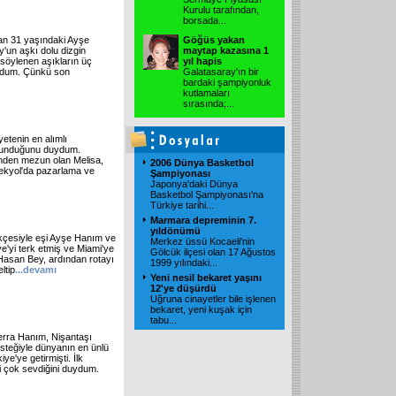
Kurulu tarafından,
borsada
...
lan 31 yaşındaki Ayşe
Göğüs yakan
y'un aşkı dolu dizgin
maytap kazasına 1
u söylenen aşıkların üç
yıl hapis
duydum. Çünkü son
Galatasaray'ın bir
bardaki şampiyonluk
kutlamaları
sırasında;
...
yetenin en alımlı
soyunduğunu duydum.
nden mezun olan Melisa,
2006 Dünya Basketbol
pekyol'da pazarlama ve
Şampiyonası
Japonya'daki Dünya
Basketbol Şampiyonası'na
Türkiye tarihi
...
Marmara depreminin 7.
yıldönümü
ekçesiyle eşi Ayşe Hanım ve
Merkez üssü Kocaeli'nin
ye'yi terk etmiş ve Miami'ye
Gölcük ilçesi olan 17 Ağustos
Hasan Bey, ardından rotayı
1999 yılındaki
...
ltip
...devamı
Yeni nesil bekaret yaşını
12'ye düşürdü
Uğruna cinayetler bile işlenen
bekaret, yeni kuşak için
tabu
...
erra Hanım, Nişantaşı
esteğiyle dünyanın en ünlü
'ye getirmişti. İlk
i çok sevdiğini duydum.