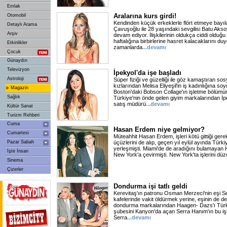
Emlak
Aralarına kurs girdi!
Otomobil
Kendinden küçük erkeklerle flört etmeye bayı
Detaylı Arama
Çavuşoğlu ile 28 yaşındaki sevgilisi Batu Akso
Arşiv
devam ediyor. İlişkilerinin oldukça ciddi olduğ
haftalığına birbirlerine hasret kalacaklarını 
Etkinlikler
zamanlarda
...devamı
Çocuk
Günaydın
Televizyon
İpekyol'da işe başladı
Astroloji
Süper fiziği ve güzelliği ile göz kamaştıran sos
kızlarından Melisa Eliyeşil'in iş kadınlığına 
»
Magazin
Boston'daki Bobson Collage'ın işletme bölümü
Sağlık
Türkiye'nin önde gelen giyim markalarından İ
satış müdürü
...devamı
Kültür Sanat
Turizm Rehberi
Cuma
Hasan Erdem niye gelmiyor?
Cumartesi
Müteahhit Hasan Erdem, işleri kötü gittiği ger
Pazar Sabah
üçüzlerini de alıp, geçen yıl eylül ayında Türki
yerleşmişti. Miami'de de aradığını bulamayan 
İşte İnsan
New York'a çevirmişti. New York'ta işlerini düze
Sinema
Çizerler
Dondurma işi tatlı geldi
Kerevitaş'ın patronu Osman Merzeci'nin eşi S
kafelerinde vakit öldürmek yerine, eşinin de d
dondurma markalarından Haagen- Dazs'ı Türkiye
şubesini Kanyon'da açan Serra Hanım'ın bu iş
Serra
...devamı