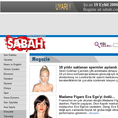
Şu an
19 Eylül 2006 
Bugüne ait sabah.com
Son Dakika
Yazarlar
News in English
18 yıldır saklanan spermler aşılandı
Günün İçinden
Siren-Gökhan Çarmıklı çifti annebaba olmaya 
18 yıl önce kemoterapi tedavisi göreceği için t
Ekonomi
dondurtmuş ve Londra'da bir sperm bankasına 
Gündem
beraberliklerini bir çocukla süslemek isteyen çif
Siyaset
Dünya
Spor
Madame Figaro Ece Ege'yi övdü...
Hava Durumu
Fransa'nın en çok okunan dergisi Madame Fig
Sarı Sayfalar
atarken; Paris'te yaşayan, Dice Kayek markası
modacımız Ece Ege'ye rastladım. Dergi, Ece E
Ana Sayfa
değil aynı zamanda büyük bir gruba bağlı olma
Dosyalar
performansı gösteren
...devamı
Teknoloji