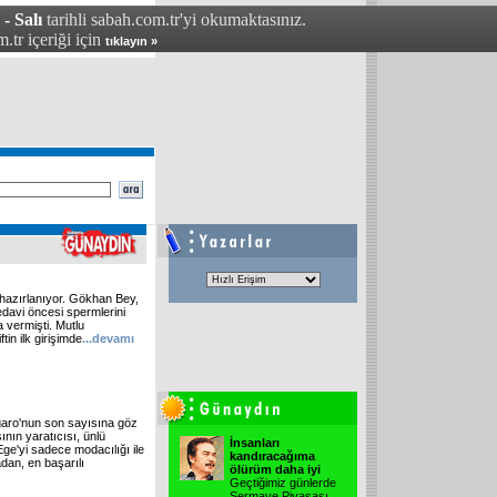
- Salı
tarihli sabah.com.tr'yi okumaktasınız.
.tr içeriği için
tıklayın »
hazırlanıyor. Gökhan Bey,
edavi öncesi spermlerini
vermişti. Mutlu
tin ilk girişimde
...devamı
aro'nun son sayısına göz
nın yaratıcısı, ünlü
İnsanları
ge'yi sadece modacılığı ile
kandıracağıma
dan, en başarılı
ölürüm daha iyi
Geçtiğimiz günlerde
Sermaye Piyasası