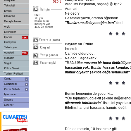
Dosyalar
Aradı mı Başbakan, başsağlığı için?
Teknoloji
Aramadı.
Emlak
Ne dedi?
SMS:
Otomobil
Gazeteler yazdı, oradan öğrendik...
YO yaz
boşluk bırak
Detaylı Arama
"Bunları
mı
dinleyeceğim
ben"
dedi.
mesajını yaz
Arşiv
4122'ye gönder
Etkinlikler
Çocuk
Günaydın
Bayram Ali Öztürk.
Televizyon
İmamdı.
Astroloji
Camide öldürüldü.
Ne dedi Başbakan?
Magazin
"İki
fakülte
mezunu
bir
hoca
öldürülüyor
Sağlık
başsağlığı
yok.
Bunlar
hassas
konular.
Kültür Sanat
bunlar
objektif
şekilde
değerlendirilsin"
Turizm Rehberi
Cuma
Cumartesi
Pazar Sabah
Benim temennim de şudur ki...
İşte İnsan
YÖK toplansın, objektif şekilde değerlend
Sinema
dilenecek
fakültelerin"
listesini yayınlası
Çizerler
Bilelim, hangisi hassastır, hangisi değil.
Dün de mesela, 10 insanımız gitti.