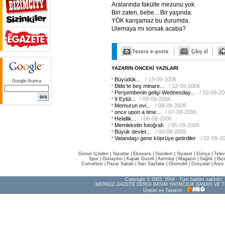
Aralarında fakülte mezunu yok.
Biri zaten, bebe... Bir yaşında.
YÖK karışamaz bu durumda.
Ulemaya mı sorsak acaba?
YAZARIN ÖNCEKİ YAZILARI
Büyüdük...
/ 13-09-2006
Google Arama
Bitlis'te beş minare...
/ 12-09-2006
Perşembenin gelişi Wednesday...
/ 10-09-2
9 Eylül...
/ 09-09-2006
Memurun evi...
/ 08-09-2006
once upon a time...
/ 07-09-2006
Helallik...
/ 06-09-2006
Memleketin fotoğrafı
/ 05-09-2006
Büyük devlet...
/ 03-09-2006
Vatandaşı gene köprüye getirdiler
/ 02-09-2
Günün İçinden
|
Yazarlar
|
Ekonomi
|
Gündem
|
Siyaset
|
Dünya |
Telev
Spor
|
Günaydın
|
Kapak Güzeli
|
Astroloji
|
Magazin
|
Sağlık
|
Biz
Cumartesi
|
Pazar Sabah
|
Sarı Sayfalar
|
Otomobil
|
Dosyalar
|
Arşiv
Copyright © 2003, 2004 - Tüm hakları saklıdır.
MERKEZ GAZETE DERGİ BASIM YAYINCILIK SANAYİ VE T
Üretim ve Tasarım