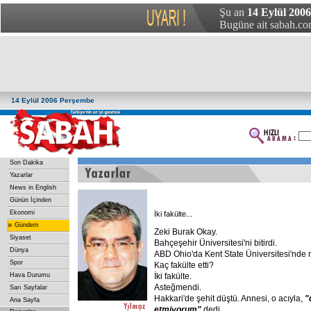
Şu an
14 Eylül 200
Bugüne ait sabah.com
14 Eylül 2006 Perşembe
Son Dakika
Yazarlar
News in English
Günün İçinden
Ekonomi
İki fakülte...
»
Gündem
Zeki Burak Okay.
Siyaset
Bahçeşehir Üniversitesi'ni bitirdi.
Dünya
ABD Ohio'da Kent State Üniversitesi'nde m
Spor
Kaç fakülte etti?
Hava Durumu
İki fakülte.
Asteğmendi.
Sarı Sayfalar
Hakkari'de şehit düştü. Annesi, o acıyla,
"
Ana Sayfa
etmiyorum"
dedi.