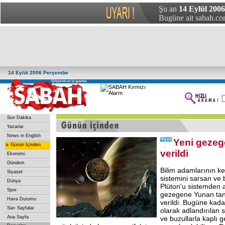
Şu an
14 Eylül 200
Bugüne ait sabah.com
14 Eylül 2006 Perşembe
Son Dakika
Yazarlar
News in English
Yeni gezege
»
Günün İçinden
verildi
Ekonomi
Gündem
Bilim adamlarının ke
Siyaset
sistemini sarsan ve
Dünya
Plüton'u sistemden 
Spor
gezegene Yunan tanrı
Hava Durumu
verildi. Bugüne kad
Sarı Sayfalar
olarak adlandırılan 
Ana Sayfa
ve buzullarla kaplı