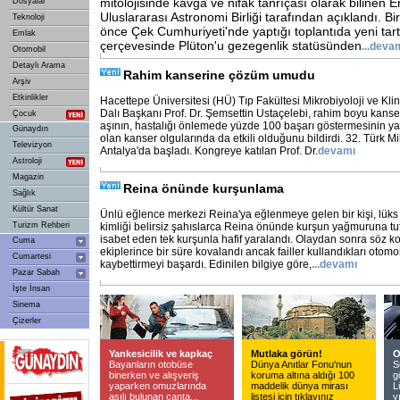
mitolojisinde kavga ve nifak tanrıçası olarak bilinen Er
Dosyalar
Uluslararası Astronomi Birliği tarafından açıklandı. Bi
Teknoloji
önce Çek Cumhuriyeti'nde yaptığı toplantıda yeni tart
Emlak
çerçevesinde Plüton'u gezegenlik statüsünden
...
deva
Otomobil
Detaylı Arama
Rahim kanserine çözüm umudu
Arşiv
Etkinlikler
Hacettepe Üniversitesi (HÜ) Tıp Fakültesi Mikrobiyoloji ve Klin
Dalı Başkanı Prof. Dr. Şemsettin Ustaçelebi, rahim boyu kans
Çocuk
aşının, hastalığı önlemede yüzde 100 başarı göstermesinin yan
Günaydın
olan kanser olgularında da etkili olduğunu bildirdi. 32. Türk M
Televizyon
Antalya'da başladı. Kongreye katılan Prof. Dr.
devamı
Astroloji
Magazin
Reina önünde kurşunlama
Sağlık
Kültür Sanat
Ünlü eğlence merkezi Reina'ya eğlenmeye gelen bir kişi, lüks 
Turizm Rehberi
kimliği belirsiz şahıslarca Reina önünde kurşun yağmuruna tu
isabet eden tek kurşunla hafif yaralandı. Olaydan sonra söz k
Cuma
ekiplerince bir süre kovalandı ancak failler kullandıkları otomo
Cumartesi
kaybettirmeyi başardı. Edinilen bilgiye göre,
...
devamı
Pazar Sabah
İşte İnsan
Sinema
Çizerler
Yankesicilik ve kapkaç
Mutlaka görün!
O
Bayanların otobüse
Dünya Anıtlar Fonu'nun
S
binerken ve alışveriş
koruma altına aldığı 100
g
yaparken omuzlarında
maddelik dünya mirası
L
asılı bulunan çanta...
listesi için tıklayınız
y