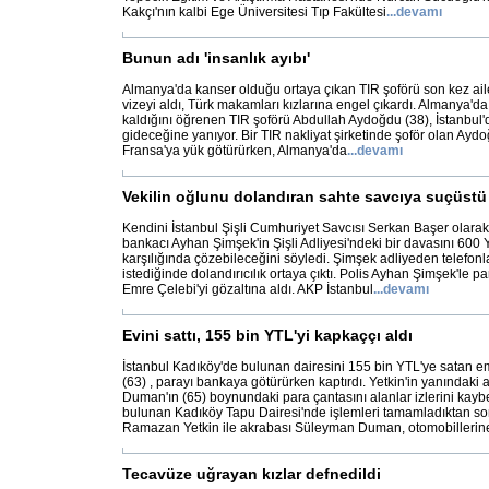
Kakçı'nın kalbi Ege Üniversitesi Tıp Fakültesi
...
devamı
Bunun adı 'insanlık ayıbı'
Almanya'da kanser olduğu ortaya çıkan TIR şoförü son kez aile
vizeyi aldı, Türk makamları kızlarına engel çıkardı. Almanya'd
kaldığını öğrenen TIR şoförü Abdullah Aydoğdu (38), İstanbul
gideceğine yanıyor. Bir TIR nakliyat şirketinde şoför olan Ayd
Fransa'ya yük götürürken, Almanya'da
...
devamı
Vekilin oğlunu dolandıran sahte savcıya suçüstü
Kendini İstanbul Şişli Cumhuriyet Savcısı Serkan Başer olarak
bankacı Ayhan Şimşek'in Şişli Adliyesi'ndeki bir davasını 600 
karşılığında çözebileceğini söyledi. Şimşek adliyeden telefon
istediğinde dolandırıcılık ortaya çıktı. Polis Ayhan Şimşek'le p
Emre Çelebi'yi gözaltına aldı. AKP İstanbul
...
devamı
Evini sattı, 155 bin YTL'yi kapkaççı aldı
İstanbul Kadıköy'de bulunan dairesini 155 bin YTL'ye satan 
(63) , parayı bankaya götürürken kaptırdı. Yetkin'in yanındak
Duman'ın (65) boynundaki para çantasını alanlar izlerini kaybet
bulunan Kadıköy Tapu Dairesi'nde işlemleri tamamladıktan so
Ramazan Yetkin ile akrabası Süleyman Duman, otomobillerin
Tecavüze uğrayan kızlar defnedildi