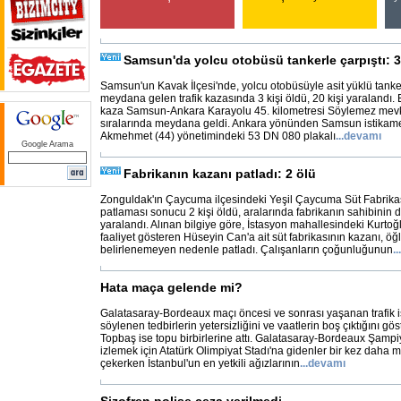
Samsun'da yolcu otobüsü tankerle çarpıştı: 3
Samsun'un Kavak İlçesi'nde, yolcu otobüsüyle asit yüklü tank
meydana gelen trafik kazasında 3 kişi öldü, 20 kişi yaralandı. 
kaza Samsun-Ankara Karayolu 45. kilometresi Söylemez mevk
sıralarında meydana geldi. Ankara yönünden Samsun istikame
Akmehmet (44) yönetimindeki 53 DN 080 plakalı
...
devamı
Google Arama
Fabrikanın kazanı patladı: 2 ölü
Zonguldak'ın Çaycuma ilçesindeki Yeşil Çaycuma Süt Fabrika
patlaması sonucu 2 kişi öldü, aralarında fabrikanın sahibinin d
yaralandı. Alınan bilgiye göre, İstasyon mahallesindeki Kurtoğ
faaliyet gösteren Hüseyin Can'a ait süt fabrikasının kazanı, ö
belirlenemeyen nedenle patladı. Çalışanların çoğunluğunun
...
Hata maça gelende mi?
Galatasaray-Bordeaux maçı öncesi ve sonrası yaşanan trafik iş
söylenen tedbirlerin yetersizliğini ve vaatlerin boş çıktığını gös
Topbaş ise topu birbirlerine attı. Galatasaray-Bordeaux Şampi
izlemek için Atatürk Olimpiyat Stadı'na gidenler bir kez daha mü
çekerken İstanbul'un en yetkili ağızlarının
...
devamı