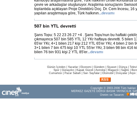
kamuoyu araştırmasına göre, Türk halkının cinsel konularda ba
çevre ve arkadaşlar oluşturuyor. Araştırma sonuçlarını Swisso
toplantıda açıklayan Proje Direktörü Doç. Dr. Cem İncesu, 16 
yapılan araştırmaya göre, Türk halkının
...
devamı
507 bin YTL devretti
Şans Topu: 5 22 23 26 27 +4 . Şans Topu'nun bu haftaki çekili
çıkmayınca 507 bin 585 YTL 12 YKr haftaya devretti. 5 bilen 1
65'er YKr, 4+1 bilen 217 kişi 212 YTL 65'er YKr, 4 bilen 2 bin 9
3+1 bilen 7 bin 475 kişi 10 YTL 55'er YKr, 3 bilen 98 bin 416 k
bilen 76 bin 931 kişi 2 YTL 85'er
...
devamı
Günün İçinden
|
Yazarlar
|
Ekonomi
|
Gündem
|
Siyaset
|
Dünya |
Telev
Spor
|
Günaydın
|
Kapak Güzeli
|
Astroloji
|
Magazin
|
Sağlık
|
Bizi
Cumartesi
|
Pazar Sabah
|
Sarı Sayfalar
|
Otomobil
|
Dosyalar
|
Arşiv
Copyright © 2003-2006 Tüm hakları s
MERKEZ GAZETE DERGİ BASIM YAYINCILIK SAN
Üretim ve Tasarım