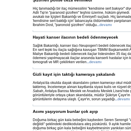
Şizofren polise ceza verilmedi
Hiç tanımadığı bir ilaç mümessilini "kendisine sert bakıyor" d
Adli Tıp'ın "paranoid şizofren" teşhisi üzerine, hüküm giymedi.
avukatı ise İçişleri Bakanlığı ve Emniyet'i suçladı. Hiç tanımadı
'kendisine sert baktığı için' tabancayla öldürmekten yargılan
İbrahim Dost, "paronoid şizofren" olduğu
...
devamı
Hayati kanser ilacının bedeli ödenmeyecek
Sağlık Bakanlığı, kanser ilacı Neupogen'i bedeli ödenecek ilaçl
En sert tepki bu ilaçla sağlığına kavuşan TBMM Başkanvekili A
Maliye Bakanlığı bedeli ödenecek ilaçlar listesinden 35 ilaç da
ödemesi yapılmayacak ilaçlar arasında kanserli hastalar için 
tomografi ve MR çekilirken verilen
...
devamı
Gizli kayıt için taktığı kameraya yakalandı
Antalya'da okulda dayak skandalını çeken kamerayı okul müd
taktırmış. İncelemeye alınan kayıtlarda siyasi kulis ve rüşvet d
S
abah, Antalya Barosu Meslek ve Anadolu Meslek Lisesi'nde 
görüntüleriyle ortaya çıkan skandalda, müdür Şükriye Çayır'ın
görüntülerin detayına ulaştı. Çayır'ın, sorun yaşadığı
...
devamı
Acımı yaşıyorum bunlar çok ayıp
Doğuma birkaç gün kala bebeğini kaybeden Seren Serengil "A
değildi" şeklindeki dedikodulara ateş püskürdü. 9 aylık hamile
doğuma birkaç gün kala bebeğini kaybetmesinin yankıları sürüy