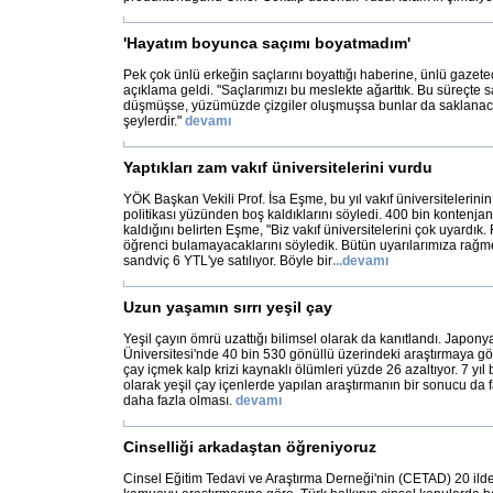
'Hayatım boyunca saçımı boyatmadım'
Pek çok ünlü erkeğin saçlarını boyattığı haberine, ünlü gazet
açıklama geldi. "Saçlarımızı bu meslekte ağarttık. Bu süreçte s
düşmüşse, yüzümüzde çizgiler oluşmuşsa bunlar da saklanaca
şeylerdir."
devamı
Yaptıkları zam vakıf üniversitelerini vurdu
YÖK Başkan Vekili Prof. İsa Eşme, bu yıl vakıf üniversitelerinin
politikası yüzünden boş kaldıklarını söyledi. 400 bin kontenja
kaldığını belirten Eşme, "Biz vakıf üniversitelerini çok uyardık
öğrenci bulamayacaklarını söyledik. Bütün uyarılarımıza rağme
sandviç 6 YTL'ye satılıyor. Böyle bir
...
devamı
Uzun yaşamın sırrı yeşil çay
Yeşil çayın ömrü uzattığı bilimsel olarak da kanıtlandı. Japon
Üniversitesi'nde 40 bin 530 gönüllü üzerindeki araştırmaya gö
çay içmek kalp krizi kaynaklı ölümleri yüzde 26 azaltıyor. 7 yı
olarak yeşil çay içenlerde yapılan araştırmanın bir sonucu da 
daha fazla olması.
devamı
Cinselliği arkadaştan öğreniyoruz
Cinsel Eğitim Tedavi ve Araştırma Derneği'nin (CETAD) 20 ilde 