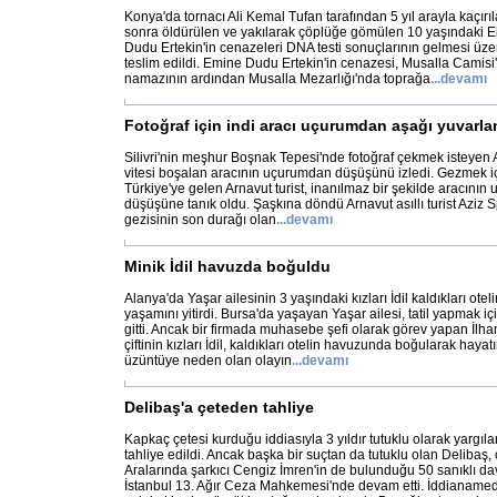
Konya'da tornacı Ali Kemal Tufan tarafından 5 yıl arayla kaçırı
sonra öldürülen ve yakılarak çöplüğe gömülen 10 yaşındaki E
Dudu Ertekin'in cenazeleri DNA testi sonuçlarının gelmesi üze
teslim edildi. Emine Dudu Ertekin'in cenazesi, Musalla Camisi
namazının ardından Musalla Mezarlığı'nda toprağa
...
devamı
Fotoğraf için indi aracı uçurumdan aşağı yuvarla
Silivri'nin meşhur Boşnak Tepesi'nde fotoğraf çekmek isteyen A
vitesi boşalan aracının uçurumdan düşüşünü izledi. Gezmek içi
Türkiye'ye gelen Arnavut turist, inanılmaz bir şekilde aracını
düşüşüne tanık oldu. Şaşkına döndü Arnavut asıllı turist Aziz Sp
gezisinin son durağı olan
...
devamı
Minik İdil havuzda boğuldu
Alanya'da Yaşar ailesinin 3 yaşındaki kızları İdil kaldıkları o
yaşamını yitirdi. Bursa'da yaşayan Yaşar ailesi, tatil yapmak iç
gitti. Ancak bir firmada muhasebe şefi olarak görev yapan İlh
çiftinin kızları İdil, kaldıkları otelin havuzunda boğularak hayat
üzüntüye neden olan olayın
...
devamı
Delibaş'a çeteden tahliye
Kapkaç çetesi kurduğu iddiasıyla 3 yıldır tutuklu olarak yargıla
tahliye edildi. Ancak başka bir suçtan da tutuklu olan Delibaş
Aralarında şarkıcı Cengiz İmren'in de bulunduğu 50 sanıklı d
İstanbul 13. Ağır Ceza Mahkemesi'nde devam etti. İddianamed