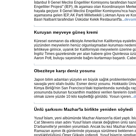
İstanbul İl Genel Meclisi Engelliler Komisyonu tarafından hazı
Engelliler Projesi'' (İEP), ilk aşaması olan Koordinasyon Merk
hayata geçiyor. İl Genel Meclisi Engelliler Komisyonu'nca ha
aşamasına gelen İEP, AK Parti Milletvekili Lokman Ayva ve 
Basri Nalbant tarafından Üsküdar Kekik Restaurant'ta
...
devam
Kuruyan meyveye güneş kremi
Küresel ısınmanın da etkisiyle Amerika'nın Kaliforniya eyaletin
yüzünden meyvelerin henüz olgunlaşmadan kuruması nedeniy
tehlikeye girince, uyanık bir Kaliforniyalı meyvelerin üzerine g
İngiliz Times gazetesinde yer alan habere göre Quintessa üz
Aaron Pott, buluşu sayesinde bağını kurtarmayı başardı. Cabe
Obeziteye karşı deniz yosunu
Japon bilim adamları yüzyılın en büyük sağlık problemlerinden
savaşta yeni silahı buldu: Esmer deniz yosunu. Hokkaido Üniv
Kimya Birliği'nin San Francisco'daki toplantısında sunduğu r
yosununda bulunan fucxanthin maddesi verilen farelerin özell
olmak üzere yüzde 10 kilo kaybettiği görüldü. Yosun içeren
...
d
Ünlü şarkısını Mazhar'la birlikte yeniden söyledi
Yusuf İslam, yeni albümünde Mazhar Alanson'la düet yaptı. İsl
Cat Stevens olan adını Yusuf İslam olarak değiştiren ünlü sana
D'arbanville'yi yeniden yorumladı. Ancak bu kez Mazhar Alanson
Ramazan ayının ilk günlerinde piyasaya sürülmesi beklenen
prodüktörlüğünü Ömer Gökalp üstlendi. Yusuf İslam'ın şimdiy