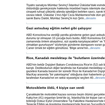
Tiyatro sanatçısı Mümtaz Sevinç'i İstanbul Üsküdar'daki evind
öldürdüğü gerekçesiyle hakkında müebbet hapis istemiyle dav
cinayeti ruhsal çöküntü altında işlediğini belirten savcı, sanık
cezası istedi. Üsküdar 1'inci Ağır Ceza Mahkemesi'nde dün g
sanık Banu Daldır, Mümtaz Sevinç'in kızı Şirin
...
devamı
Gazi astsubay eğitim neferi gibi çalışıyor
ABD Konsolosu'na verdiği yanıtla gündeme gelen gazi astsu
durumu iyi olmayan 10 çocuğa burs buldu. ABD Konsolosu Eric
zamanında önlem alsaydınız, sizi ayakta karşılayacaktım" ve "
olmaktan gururluyum" sözleriyle gündeme damgasını vuran g
Caner örnek bir eğitim gönüllüsü. 'Bilge anne'nin
...
devamı
Rice, Kanadalı meslektaşı ile "bulutların üzerinde
ABD'nin bekâr Dışişleri Bakanı Condoleezza Rice'ın (52) adı 
karıştı. Dedikodunun diğer tarafında ise Kanadalı meslektaşı 
gazetesi Kanada basının bir süredir Rice ile Kanada'nın Dışişl
MacKay arasında "bir yakınlaşma" olduğuna dair haberlerin çık
tarafından Kanada'nın en seksi siyasetçisi seçilen 40
...
devam
Motosiklette öldü, 4 kişiye can verdi
Çanakkale'de motosiklet kazası sonrası beyin ölümü gerçek
Kakçı'nın (41) organları İzmir'de üç, İstanbul'da bir kişiye can v
böbreği Dokuz Eylül Üniversitesi Tıp Fakültesi Hastanesi'nde bi
Tepecik Eğitim ve Araştırma Hastanesi'nde Nurcan Sucuoğlu'na