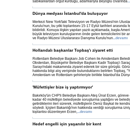
sabıkalılardan örgüt kurduğu, adamlarıyla Beyoğlu civarında
...
Dünya medyası İstanbul'da buluşuyor
Merkezi New York'taki Televizyon ve Radyo Müzesi'nin Ulusl
Kurulu'nun, bu yılki toplantısını 15-17 Eylül tarihleri arasında
bildirildi. Konuya ilişkin yapılan yazılı açıklamada, başta Amer
büyük televizyon kuruluşlarının önde gelen temsilcilerini bir a
ve Radyo Müzesi Uluslararası Danışma Kurulu'nun
...
devamı
Hollandalı başkanlar Topbaş'ı ziyaret etti
Rotterdam Belediye Başkanı Job Cohen ile Amsterdam Beledi
Obsterdan, Büyükşehir Belediye Başkanı Kadir Topbaş'ı Sara
Sarayı'ndaki makamında ziyaret ederek bir süre görüştü. Gör
hakkında bilgi alış verişinde bulunduklarını belirten Topbaş, "Yı
Amsterdam ve Rotterdam şehirleriyle birlikte İstanbul'da Dünya
'Müfettişler bize iş yaptırmıyor'
Bakırköy'ün CHP'li Belediye Başkanı Ateş Ünal Erzen, görev
kadar 40 müfettişin belediyede soruşturma yaptığını ve beled
getirdiklerini ileri sürerek, müfettişlerin Deniz Baykal ile kendisi
söyledi. İçişleri Bakanlığı'nın hakkında verdiği soruşturma izniyl
toplantısı düzenleyen Erzen,
...
devamı
Hedef engelli için yaşanılır bir kent