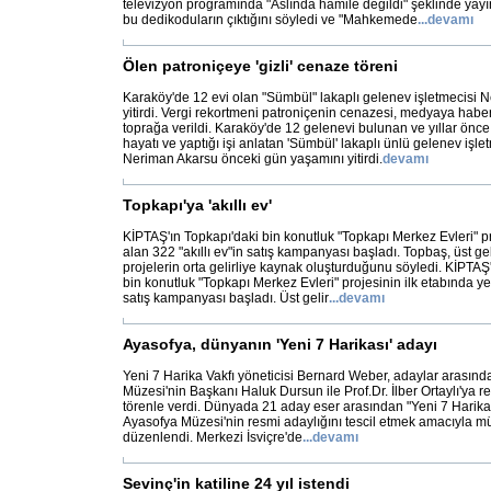
televizyon programında "Aslında hamile değildi" şeklinde yay
bu dedikoduların çıktığını söyledi ve "Mahkemede
...
devamı
Ölen patroniçeye 'gizli' cenaze töreni
Karaköy'de 12 evi olan "Sümbül" lakaplı gelenev işletmecisi
yitirdi. Vergi rekortmeni patroniçenin cenazesi, medyaya habe
toprağa verildi. Karaköy'de 12 gelenevi bulunan ve yıllar önce
hayatı ve yaptığı işi anlatan 'Sümbül' lakaplı ünlü gelenev işle
Neriman Akarsu önceki gün yaşamını yitirdi.
devamı
Topkapı'ya 'akıllı ev'
KİPTAŞ'ın Topkapı'daki bin konutluk "Topkapı Merkez Evleri" pr
alan 322 "akıllı ev"in satış kampanyası başladı. Topbaş, üst gel
projelerin orta gelirliye kaynak oluşturduğunu söyledi. KİPTA
bin konutluk "Topkapı Merkez Evleri" projesinin ilk etabında yer
satış kampanyası başladı. Üst gelir
...
devamı
Ayasofya, dünyanın 'Yeni 7 Harikası' adayı
Yeni 7 Harika Vakfı yöneticisi Bernard Weber, adaylar arasınd
Müzesi'nin Başkanı Haluk Dursun ile Prof.Dr. İlber Ortaylı'ya re
törenle verdi. Dünyada 21 aday eser arasından "Yeni 7 Harika'
Ayasofya Müzesi'nin resmi adaylığını tescil etmek amacıyla m
düzenlendi. Merkezi İsviçre'de
...
devamı
Sevinç'in katiline 24 yıl istendi