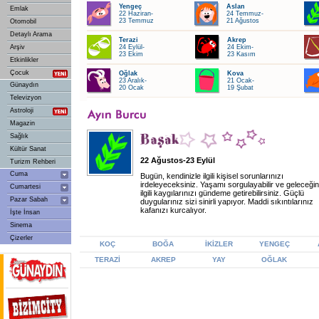
Yengeç
Aslan
Emlak
22 Haziran-
24 Temmuz-
23 Temmuz
21 Ağustos
Otomobil
Detaylı Arama
Terazi
Akrep
Arşiv
24 Eylül-
24 Ekim-
23 Ekim
23 Kasım
Etkinlikler
Çocuk
Oğlak
Kova
23 Aralık-
21 Ocak-
Günaydın
20 Ocak
19 Şubat
Televizyon
Astroloji
Magazin
Sağlık
Kültür Sanat
22 Ağustos-23 Eylül
Turizm Rehberi
Cuma
Bugün, kendinizle ilgili kişisel sorunlarınızı
irdeleyeceksiniz. Yaşamı sorgulayabilir ve geleceğin
Cumartesi
ilgili kaygılarınızı gündeme getirebilirsiniz. Güçlü
Pazar Sabah
duygularınız sizi sinirli yapıyor. Maddi sıkıntılarınız
kafanızı kurcalıyor.
İşte İnsan
Sinema
Çizerler
KOÇ
BOĞA
İKİZLER
YENGEÇ
TERAZİ
AKREP
YAY
OĞLAK