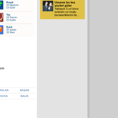
Umarım bu kez
Başak
22 Ağustos-
yüzleri güler
23 Eylül
Yaklaşık 5 yıl önce
evlenen ve mutlu
Yay
beraberliklerini bir
...
24 Kasım-
22 Aralık
Balık
20 Şubat-
20 Mart
izle
ASLAN
BAŞAK
KOVA
BALIK