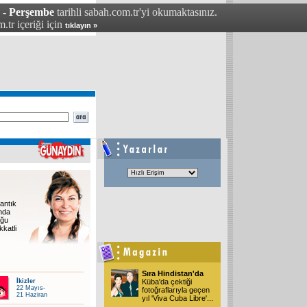
6 - Perşembe
tarihli sabah.com.tr'yi okumaktasınız.
.tr içeriği için
tıklayın »
antık
unda
oğu
kkatli
Sıra Hindistan'da
İkizler
Küba'da çektiği
22 Mayıs-
fotoğraflarıyla geçen
21 Haziran
yıl 'Viva Cuba Libre'
...