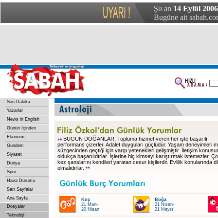
Şu an
14 Eylül 200
Bugüne ait sabah.com
Son Dakika
Yazarlar
News in English
Günün İçinden
Ekonomi
BUGÜN DOĞANLAR: Topluma hizmet veren her işte başarılı
performans çizerler. Adalet duyguları güçlüdür. Yaşam deneyimleri m
Gündem
süzgecinden geçtiği için yargı yetenekleri gelişmiştir. İletişim konus
Siyaset
oldukça başarılıdırlar. İşlerine hiç kimseyi karıştırmak istemezler. Ç
kez şanslarını kendileri yaratan cesur kişilerdir. Evlilik konularında di
Dünya
olmalıdırlar.
Spor
Hava Durumu
Sarı Sayfalar
Ana Sayfa
Koç
Boğa
21 Mart-
21 Nisan-
Dosyalar
20 Nisan
21 Mayıs
Teknoloji