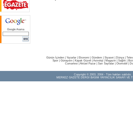
Google Arama
Günün İçinden
|
Yazarlar
|
Ekonomi
|
Gündem
|
Siyaset
|
Dünya |
Telev
Spor
|
Günaydın
|
Kapak Güzeli
|
Astroloji
|
Magazin
|
Sağlık
|
Biz
Cumartesi
|
Aktüel Pazar
|
Sarı Sayfalar
|
Otomobil
|
Do
Copyright © 2003, 2004 - Tüm hakları saklıdır.
MERKEZ GAZETE DERGİ BASIM YAYINCILIK SANAYİ VE T