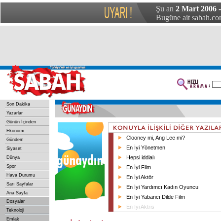
Şu an
2 Mart 2006 
Bugüne ait sabah.com
Son Dakika
Yazarlar
Günün İçinden
Ekonomi
Clooney mi, Ang Lee mi?
Gündem
En İyi Yönetmen
Siyaset
Hepsi iddialı
Dünya
Spor
En İyi Film
Hava Durumu
En İyi Aktör
Sarı Sayfalar
En İyi Yardımcı Kadın Oyuncu
Ana Sayfa
En İyi Yabancı Dilde Film
Dosyalar
En İyi Aktris
Teknoloji
Emlak