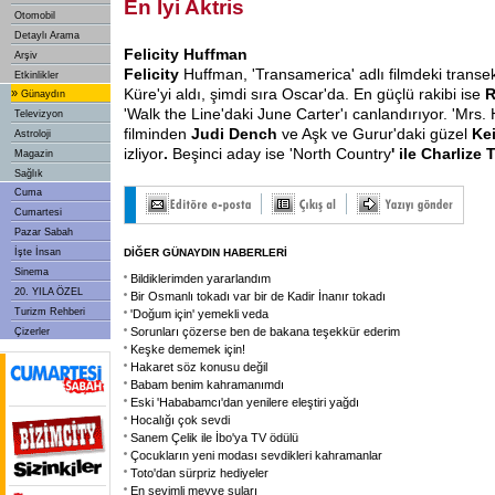
En İyi Aktris
Otomobil
Detaylı Arama
Felicity Huffman
Arşiv
Felicity
Huffman, 'Transamerica' adlı filmdeki transek
Etkinlikler
Küre'yi aldı, şimdi sıra Oscar'da. En güçlü rakibi ise
R
»
Günaydın
'Walk the Line'daki June Carter'ı canlandırıyor. 'Mrs
Televizyon
filminden
Judi Dench
ve Aşk ve Gurur'daki güzel
Ke
Astroloji
izliyor
.
Beşinci aday ise 'North Country
' ile Charlize
Magazin
Sağlık
Cuma
Cumartesi
Pazar Sabah
İşte İnsan
DİĞER GÜNAYDIN HABERLERİ
Sinema
Bildiklerimden yararlandım
20. YILA ÖZEL
Bir Osmanlı tokadı var bir de Kadir İnanır tokadı
Turizm Rehberi
'Doğum için' yemekli veda
Sorunları çözerse ben de bakana teşekkür ederim
Çizerler
Keşke dememek için!
Hakaret söz konusu değil
Babam benim kahramanımdı
Eski 'Hababamcı'dan yenilere eleştiri yağdı
Hocalığı çok sevdi
Sanem Çelik ile İbo'ya TV ödülü
Çocukların yeni modası sevdikleri kahramanlar
Toto'dan sürpriz hediyeler
En sevimli meyve suları