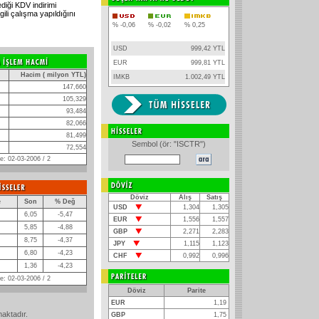
diği KDV indirimi
ili çalışma yapıldığını
% -0,06
% -0,02
% 0,25
USD
999,42 YTL
EUR
999,81 YTL
Hacim ( milyon YTL)
IMKB
1.002,49 YTL
147,660
105,329
93,484
82,066
81,499
Sembol (ör: "ISCTR")
72,554
: 02-03-2006 / 2
Döviz
Alış
Satış
e
Son
% Değ
USD
1,304
1,305
6,05
-5,47
EUR
1,556
1,557
5,85
-4,88
GBP
2,271
2,283
8,75
-4,37
JPY
1,115
1,123
6,80
-4,23
CHF
0,992
0,996
1,36
-4,23
: 02-03-2006 / 2
Döviz
Parite
EUR
1,19
maktadır.
GBP
1,75