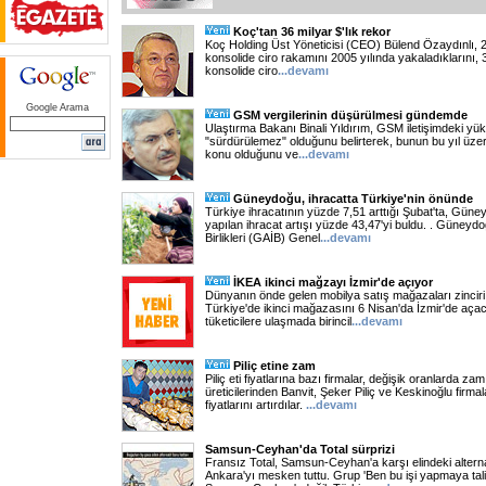
Koç'tan 36 milyar $'lık rekor
Koç Holding Üst Yöneticisi (CEO) Bülend Özaydınlı, 201
konsolide ciro rakamını 2005 yılında yakaladıklarını, 
konsolide ciro
...
devamı
Google Arama
GSM vergilerinin düşürülmesi gündemde
Ulaştırma Bakanı Binali Yıldırım, GSM iletişimdeki yük
"sürdürülemez" olduğunu belirterek, bunun bu yıl üze
konu olduğunu ve
...
devamı
Güneydoğu, ihracatta Türkiye'nin önünde
Türkiye ihracatının yüzde 7,51 arttığı Şubat'ta, Gün
yapılan ihracat artışı yüzde 43,47'yi buldu. . Güneyd
Birlikleri (GAİB) Genel
...
devamı
İKEA ikinci mağzayı İzmir'de açıyor
Dünyanın önde gelen mobilya satış mağazaları zinciri
Türkiye'de ikinci mağazasını 6 Nisan'da İzmir'de aça
tüketicilere ulaşmada birincil
...
devamı
Piliç etine zam
Piliç eti fiyatlarına bazı firmalar, değişik oranlarda zam 
üreticilerinden Banvit, Şeker Piliç ve Keskinoğlu firmala
fiyatlarını artırdılar.
...
devamı
Samsun-Ceyhan'da Total sürprizi
Fransız Total, Samsun-Ceyhan'a karşı elindeki alternati
Ankara'yı mesken tuttu. Grup 'Ben bu işi yapmaya tali