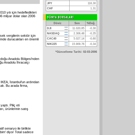
JPY
116,30
CHF
1,31
0 yılı için hedefledikleri
36 milyar dolar olan 2006
Döviz
Son
%Değ.
DJI
11.020,85
-0,30
NASDAQ
2.306,48
-0,35
sek vergilerin sektör için
CAC40
5.027,14
-0,60
rinde duracakları en önemli
NIK225
15.909,76
-0,34
*Güncelleme Tarihi: 02-03-2006
eydoğu Anadolu Bölgesi'nden
oğu Anadolu İhracatçı
 IKEA, İstanbul'un ardından
cak. Bu arada firma,
yaptı. Piliç eti
rı, ürünlerinin satış
f senaryo ile birlikte
bim' diyor Total sadece