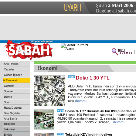
Şu an
2 Mart 2006 
Bugüne ait sabah.com
Son Dakika
Yazarlar
Günün İçinden
Dolar 1.30 YTL
»
Ekonomi
Gündem
ABD Doları, YTL karşısında son 1 yılın en düşü
Türkiye'nin kredi notunun artacağı beklentisiyl
Siyaset
yaşanıyor. Merkez Bankası gösterge niteliğinde
Dünya
kurlarını 1.2979/1.3042 YTL, euro kurlarını 1
oldu.
devamı
Spor
Hava Durumu
Borsa % 1,27 düşüşle 46 bin 890 puandan k
Sarı Sayfalar
İMKB Ulusal-100 Endeksi, 2. seansta 1. seansa göre
46.890,80 puandan kapandı. 2. seansta, hisse senetle
Ana Sayfa
yüzde 1,06 oldu. Endeks 2. seansa,
...
devamı
Dosyalar
Teknoloji
Tekstilde KDV indirimi geliyor
Emlak