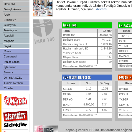
Devlet Bakanı Kürşad Tüzmen, tekstil sektörünün iste
Otomobil
konusunda, oranın yüzde 18'den 8'e düşürülmesiyle ilg
söyledi. Tüzmen, ''çalışma
...
devamı
Detaylı Arama
Arşiv
Etkinlikler
Günaydın
Televizyon
Tarih
02 Mar
Hisse
IMKB 100
46.890,80
Astroloji
TUPRS
Değişim oranı
% -1,27
Magazin
ISCTR
Hacim - milyon YTL
1.889,16
Sağlık
YKBNK
Hacim - milyon USD
1.444,86
Cuma
DOHOL
Yükselen hisse
75
GARAN
Cumartesi
Düşen hisse
194
KCHOL
Pazar Sabah
Değişmeyen hisse
89
Güncelleme
Güncelleme: 02-03-2006 / 2
İşte İnsan
Sinema
20. YILA ÖZEL
Turizm Rehberi
Hisse
Son
% Değ
Hiss
Çizerler
1,15
10,58
SELGD
DYHOL
1,55
7,64
GEDIZ
PNSUT
1,41
7,63
PERYO
YKSGR
8.700,00
7,34
ISKUR
CEMTS
1,72
5,52
ERSU
VKING
Güncelleme: 02-03-2006 / 2
Güncelleme
* Kapanış verileri IBS Yazılım tarafından sağlan