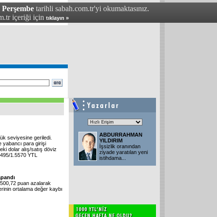
- Perşembe
tarihli sabah.com.tr'yi okumaktasınız.
.tr içeriği için
tıklayın »
ABDURRAHMAN
k seviyesine geriledi.
YILDIRIM
e yabancı para girişi
İşsizlik oranından
ki dolar alış/satış döviz
ziyade yaratılan yeni
.5495/1.5570 YTL
istihdama...
apandı
 500,72 puan azalarak
rinin ortalama değer kaybı