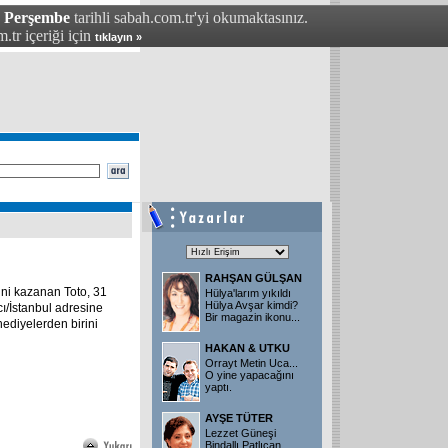
- Perşembe
tarihli sabah.com.tr'yi okumaktasınız.
.tr içeriği için
tıklayın »
RAHŞAN GÜLŞAN
ini kazanan Toto, 31
Hülya'larım yıkıldı
Hülya Avşar kimdi?
ı/İstanbul adresine
Bir magazin ikonu
...
ediyelerden birini
HAKAN & UTKU
Orrayt Metin Uca...
O yine yapacağını
yaptı.
AYŞE TÜTER
Lezzet Güneşi
Bindallı Patlıcan