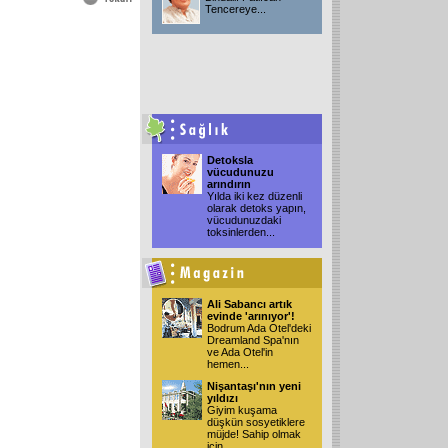
Tencereye
...
Detoksla
vücudunuzu
arındırın
Yılda iki kez düzenli
olarak detoks yapın,
vücudunuzdaki
toksinlerden
...
Ali Sabancı artık
evinde 'arınıyor'!
Bodrum Ada Otel'deki
Dreamland Spa'nın
ve Ada Otel'in
hemen
...
Nişantaşı'nın yeni
yıldızı
Giyim kuşama
düşkün sosyetiklere
müjde! Sahip olmak
için
...