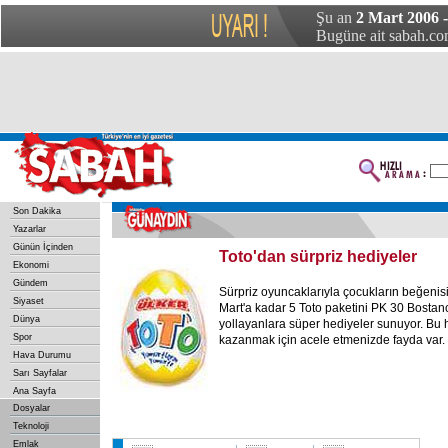
Şu an
2 Mart 2006 
Bugüne ait sabah.com
Son Dakika
Yazarlar
Günün İçinden
Toto'dan sürpriz hediyeler
Ekonomi
Gündem
Sürpriz oyuncaklarıyla çocukların beğenis
Siyaset
Mart'a kadar 5 Toto paketini PK 30 Bostanc
Dünya
yollayanlara süper hediyeler sunuyor. Bu h
Spor
kazanmak için acele etmenizde fayda var.
Hava Durumu
Sarı Sayfalar
Ana Sayfa
Dosyalar
Teknoloji
Emlak