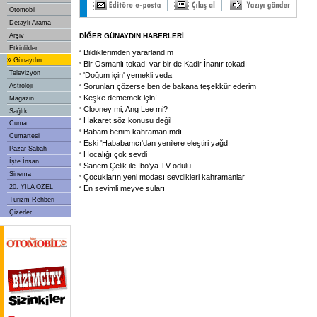
Otomobil
Detaylı Arama
Arşiv
DİĞER GÜNAYDIN HABERLERİ
Etkinlikler
Bildiklerimden yararlandım
»
Günaydın
Bir Osmanlı tokadı var bir de Kadir İnanır tokadı
Televizyon
'Doğum için' yemekli veda
Astroloji
Sorunları çözerse ben de bakana teşekkür ederim
Keşke dememek için!
Magazin
Clooney mi, Ang Lee mi?
Sağlık
Hakaret söz konusu değil
Cuma
Babam benim kahramanımdı
Cumartesi
Eski 'Hababamcı'dan yenilere eleştiri yağdı
Pazar Sabah
Hocalığı çok sevdi
İşte İnsan
Sanem Çelik ile İbo'ya TV ödülü
Sinema
Çocukların yeni modası sevdikleri kahramanlar
20. YILA ÖZEL
En sevimli meyve suları
Turizm Rehberi
Çizerler