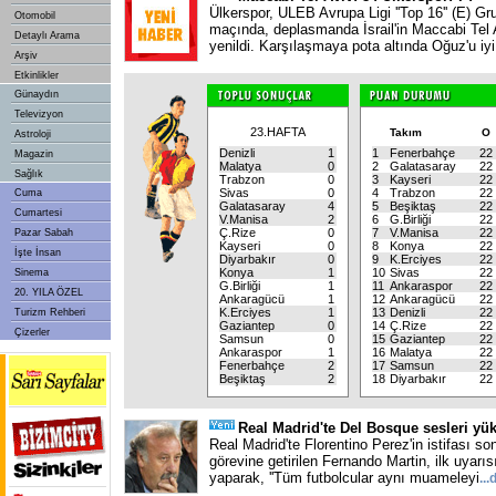
Ülkerspor, ULEB Avrupa Ligi ''Top 16'' (E) Gru
Otomobil
maçında, deplasmanda İsrail'in Maccabi Tel 
Detaylı Arama
yenildi. Karşılaşmaya pota altında Oğuz'u iyi
Arşiv
Etkinlikler
Günaydın
Televizyon
23.HAFTA
Takım
O
Astroloji
Denizli
1
1
Fenerbahçe
22
Magazin
Malatya
0
2
Galatasaray
22
Sağlık
Trabzon
0
3
Kayseri
22
Sivas
0
4
Trabzon
22
Cuma
Galatasaray
4
5
Beşiktaş
22
Cumartesi
V.Manisa
2
6
G.Birliği
22
Ç.Rize
0
7
V.Manisa
22
Pazar Sabah
Kayseri
0
8
Konya
22
İşte İnsan
Diyarbakır
0
9
K.Erciyes
22
Konya
1
10
Sivas
22
Sinema
G.Birliği
1
11
Ankaraspor
22
20. YILA ÖZEL
Ankaragücü
1
12
Ankaragücü
22
K.Erciyes
1
13
Denizli
22
Turizm Rehberi
Gaziantep
0
14
Ç.Rize
22
Çizerler
Samsun
0
15
Gaziantep
22
Ankaraspor
1
16
Malatya
22
Fenerbahçe
2
17
Samsun
22
Beşiktaş
2
18
Diyarbakır
22
Real Madrid'te Del Bosque sesleri yük
Real Madrid'te Florentino Perez'in istifası so
görevine getirilen Fernando Martin, ilk uyarısı
yaparak, ''Tüm futbolcular aynı muameleyi
...