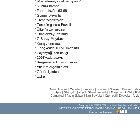
'Maç izlemeye gelmemişlerdi'
İki kara bomba
Tanrı misafiri: 63-69
Gülünç oluyorlar
LA'de 'Magic' yok
Fener'in gururu Powell
Ülker'in zor gecesi
Eto'o cezayı az buldu!
G.Saray Meydanı
Komşu tam gaz
Genç Aslan 11'i 510 kez milli
Zeytinyağlı ton balığı
2016'yada adayız
Sergen'in farkı oyun zekası
Yıldırım organize etti!
Günün içinden
Extra
Günün İçinden
|
Yazarlar
|
Ekonomi
|
Gündem
|
Siyaset
|
Dünya |
Telev
Spor
|
Günaydın
|
Kapak Güzeli
|
Astroloji
|
Magazin
|
Sağlık
|
Biz
Cumartesi
|
Pazar Sabah
|
Sarı Sayfalar
|
Otomobil
|
Dosyalar
|
Arşiv
Copyright © 2003, 2004 - Tüm hakları saklıdır.
MERKEZ GAZETE DERGİ BASIM YAYINCILIK SANAYİ VE T
Üretim ve Tasarım