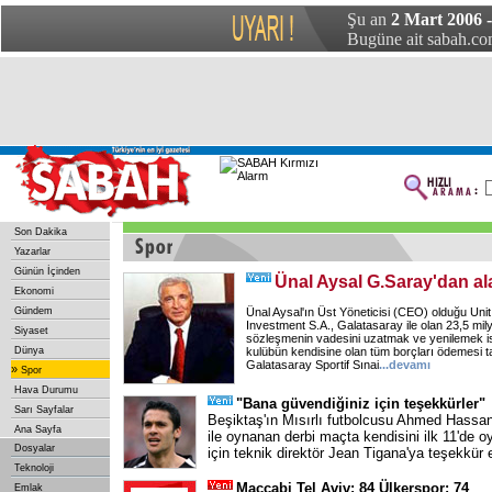
Şu an
2 Mart 2006 
Bugüne ait sabah.com
Son Dakika
Yazarlar
Günün İçinden
Ünal Aysal G.Saray'dan ala
Ekonomi
Gündem
Ünal Aysal'ın Üst Yöneticisi (CEO) olduğu Unit
Investment S.A., Galatasaray ile olan 23,5 milyo
Siyaset
sözleşmenin vadesini uzatmak ve yenilemek ist
Dünya
kulübün kendisine olan tüm borçları ödemesi t
Galatasaray Sportif Sınai
...
devamı
»
Spor
Hava Durumu
"Bana güvendiğiniz için teşekkürler"
Sarı Sayfalar
Beşiktaş'ın Mısırlı futbolcusu Ahmed Hass
Ana Sayfa
ile oynanan derbi maçta kendisini ilk 11'de o
Dosyalar
için teknik direktör Jean Tigana'ya teşekkür e
Teknoloji
Maccabi Tel Aviv: 84 Ülkerspor: 74
Emlak