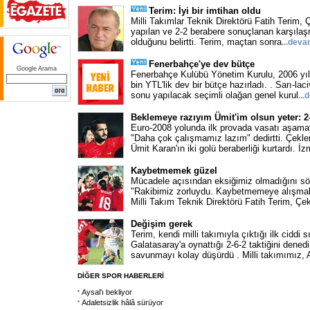
Terim: İyi bir imtihan oldu
Milli Takımlar Teknik Direktörü Fatih Terim, 
yapılan ve 2-2 berabere sonuçlanan karşılaşman
olduğunu belirtti. Terim, maçtan sonra
...
deva
Fenerbahçe'ye dev bütçe
Google Arama
Fenerbahçe Kulübü Yönetim Kurulu, 2006 yılı
bin YTL'lik dev bir bütçe hazırladı. . Sarı-lac
sonu yapılacak seçimli olağan genel kurul
...
d
Beklemeye razıyım Ümit'im olsun yeter: 2
Euro-2008 yolunda ilk provada vasatı aşamay
"Daha çok çalışmamız lazım" dedirtti. Çekler
Ümit Karan'ın iki golü beraberliği kurtardı. İzm
Kaybetmemek güzel
Mücadele açısından eksiğimiz olmadığını sö
"Rakibimiz zorluydu. Kaybetmemeye alışmalı
Milli Takım Teknik Direktörü Fatih Terim, Çe
Değişim gerek
Terim, kendi milli takımıyla çıktığı ilk ciddi 
Galatasaray'a oynattığı 2-6-2 taktiğini dened
savunmayı kolay düşürdü . Milli takımımız, 
DİĞER SPOR HABERLERİ
Aysal'ı bekliyor
Adaletsizlik hâlâ sürüyor