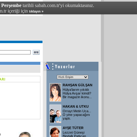
- Perşembe
tarihli sabah.com.tr'yi okumaktasınız.
.tr içeriği için
tıklayın »
RAHŞAN GÜLŞAN
Hülya'larım yıkıldı
Hülya Avşar kimdi?
Bir magazin ikonu
...
HAKAN & UTKU
Orrayt Metin Uca...
O yine yapacağını
yaptı.
AYŞE TÜTER
Lezzet Güneşi
m
Bindallı Patlıcan