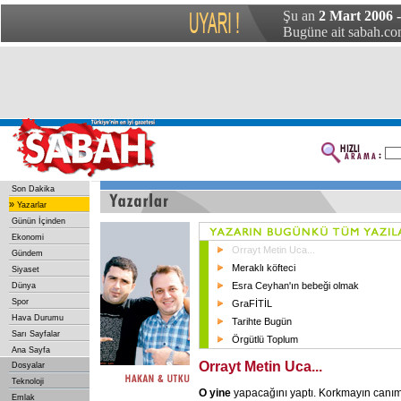
Şu an
2 Mart 2006 
Bugüne ait sabah.com
Son Dakika
»
Yazarlar
Günün İçinden
Ekonomi
Orrayt Metin Uca...
Gündem
Meraklı köfteci
Siyaset
Esra Ceyhan'ın bebeği olmak
Dünya
Spor
GraFİTİL
Hava Durumu
Tarihte Bugün
Sarı Sayfalar
Örgütlü Toplum
Ana Sayfa
Orrayt Metin Uca...
Dosyalar
Teknoloji
O yine
yapacağını yaptı. Korkmayın canı
Emlak