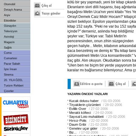
kötü bir şey yapmadı, yeni bir kitap çıkardı
Otomobil
Ekranların sivri dilli haşarısı, baş ağrıtanla
Detaylı Arama
başağrısı Metin Uca'nın yeni kitabı 'Yes Y
Arşiv
Orrayt Demek Caiz Midir Hocam?' kitapçı
Etkinlikler
sizleri bekliyor. Epsilon yayınlarından çık
kitap 152 sayfa. "Peki ne var bu 152 sayf
Günaydın
içinde?" derseniz, aslında hep bildiğimiz
Televizyon
şeyler var; Türkiye var. Tabii Metin'in
Astroloji
penceresinden, onun zihin süzgeçinden
Magazin
geçen haliyle... Metin, kitabının arkasındak
Sağlık
ilaca benzetmiş ve demiş ki "Bu kitap tan
Cuma
gülümsetmeli Metin Uca konsantresidir." V
Cumartesi
ilaç gibi. Alın okuyun. Okuduktan sonra b
Pazar Sabah
"Ulen ben ne biçim bir yerde yaşıyorum b
İşte İnsan
karalar mı bağlarsınız bilemiyoruz. Ama ç
Sinema
20. YILA ÖZEL
Turizm Rehberi
Çizerler
YAZARIN ÖNCEKİ YAZILARI
Kucak dolusu haber
/ 01-03-2006
Tiryakilerin çözümleri
/ 28-02-2006
Evlilik-Over
/ 27-02-2006
Meraklı köfteci
/ 24-02-2006
Sayısal Loto muhabbeti
/ 23-02-2006
Hırsız-Polis
/ 22-02-2006
Daum Gribi
/ 21-02-2006
Genelev uçar gider
/ 20-02-2006
Biz...
/ 17-02-2006