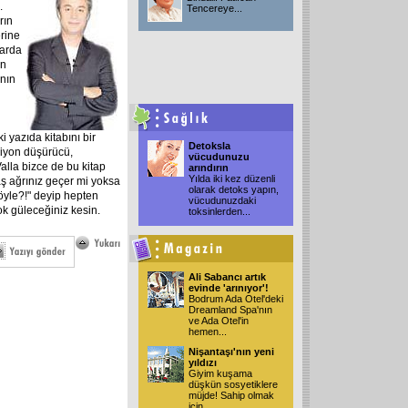
.
Tencereye
...
rın
erine
larda
an
anın
i yazıda kitabını bir
Detoksla
siyon düşürücü,
vücudunuzu
alla bizce de bu kitap
arındırın
Yılda iki kez düzenli
aş ağrınız geçer mi yoksa
olarak detoks yapın,
öyle?!" deyip hepten
vücudunuzdaki
ok güleceğiniz kesin.
toksinlerden
...
Ali Sabancı artık
evinde 'arınıyor'!
Bodrum Ada Otel'deki
Dreamland Spa'nın
ve Ada Otel'in
hemen
...
Nişantaşı'nın yeni
yıldızı
Giyim kuşama
düşkün sosyetiklere
müjde! Sahip olmak
için
...