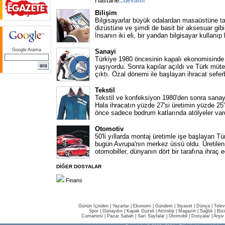
Hastane
...
devamı
Bilişim
Bilgisayarlar büyük odalardan masaüstüne ta
dizüstüne ve şimdi de basit bir aksesuar gib
İnsanın iki eli, bir yandan bilgisayar kullanıp
Google Arama
Sanayi
Türkiye 1980 öncesinin kapalı ekonomisinde 
yaşıyordu. Sonra kapılar açıldı ve Türk müt
çıktı. Özal dönemi ile başlayan ihracat sefer
Tekstil
Tekstil ve konfeksiyon 1980'den sonra sanay
Hala ihracatın yüzde 27'si üretimin yüzde 25'i
önce sadece bodrum katlarında atölyeler var
Otomotiv
50'li yıllarda montaj üretimle işe başlayan T
bugün Avrupa'nın merkez üssü oldu. Üretilen 
otomobiller, dünyanın dört bir tarafına ihraç ed
DİĞER DOSYALAR
Finans
Günün İçinden
|
Yazarlar
|
Ekonomi
|
Gündem
|
Siyaset
|
Dünya |
Telev
Spor
|
Günaydın
|
Kapak Güzeli
|
Astroloji
|
Magazin
|
Sağlık
|
Biz
Cumartesi
|
Pazar Sabah
|
Sarı Sayfalar
|
Otomobil
|
Dosyalar
|
Arşiv