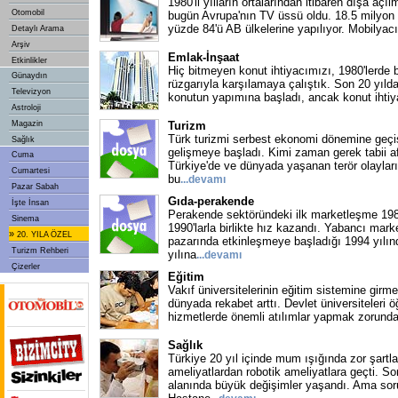
1980'li yılların ortalarından itibaren dışa aç
Otomobil
bugün Avrupa'nın TV üssü oldu. 18.5 milyon 
yüzde 84'ü AB ülkelerine yapılıyor. Mobilyacı
Detaylı Arama
Arşiv
Emlak-İnşaat
Etkinlikler
Hiç bitmeyen konut ihtiyacımızı, 1980'lerde 
Günaydın
rüzgarıyla karşılamaya çalıştık. Son 20 yılda
Televizyon
konutun yapımına başladı, ancak konut ihti
Astroloji
Magazin
Turizm
Türk turizmi serbest ekonomi dönemine geçişl
Sağlık
gelişmeye başladı. Kimi zaman gerek tabii a
Cuma
Türkiye'de ve dünyada yaşanan terör olaylar
Cumartesi
bu
...
devamı
Pazar Sabah
Gıda-perakende
İşte İnsan
Perakende sektöründeki ilk marketleşme 1980
Sinema
1990'larla birlikte hız kazandı. Yabancı marke
»
20. YILA ÖZEL
pazarında etkinleşmeye başladığı 1994 yılı
Turizm Rehberi
yılına
...
devamı
Çizerler
Eğitim
Vakıf üniversitelerinin eğitim sistemine girme
dünyada rekabet arttı. Devlet üniversiteleri ö
hizmetlerde önemli atılımlar yapmak zorund
Sağlık
Türkiye 20 yıl içinde mum ışığında zor şartl
ameliyatlardan robotik ameliyatlara geçti. Son
alanında büyük değişimler yaşandı. Ama soru