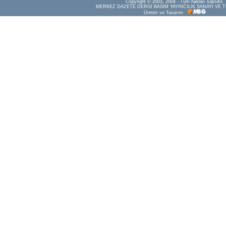
Copyright © 2003, 2004 - Tüm hakları saklıdır.
MERKEZ GAZETE DERGİ BASIM YAYINCILIK SANAYİ VE T
Üretim ve Tasarım