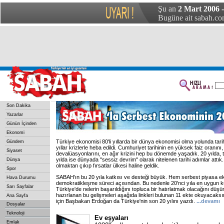
Şu an
2 Mart 2006 
Bugüne ait sabah.com
Son Dakika
Yazarlar
Günün İçinden
Ekonomi
Türkiye ekonomisi 80'li yıllarda bir dünya ekonomisi olma yolunda tarihi
Gündem
yıllar krizlerle heba edildi. Cumhuriyet tarihinin en yüksek faiz oranını
Siyaset
devalüasyonlarını, en ağır krizini hep bu dönemde yaşadık. 20 yılda, t
yılda ise dünyada "sessiz devrim" olarak nitelenen tarihi adımlar attık.
Dünya
olmaktan çıkıp fırsatlar ülkesi haline geldik.
Spor
SABAH’ın bu 20 yıla katkısı ve desteği büyük. Hem serbest piyasa e
Hava Durumu
demokratikleşme süreci açısından. Bu nedenle 20'nci yıla en uygun k
Sarı Sayfalar
Türkiye'de nelerin başarıldığını topluca bir hatırlatmak olacağını düşün
hazırlanan bu gelişmeleri aşağıda linkleri bulunan 11 ekte okuyacaksın
Ana Sayfa
için Başbakan Erdoğan da Türkiye'nin son 20 yılını yazdı.
...devamı
Dosyalar
Teknoloji
Ev eşyaları
Emlak