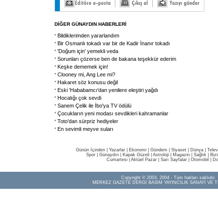
DİĞER GÜNAYDIN HABERLERİ
Bildiklerimden yararlandım
Bir Osmanlı tokadı var bir de Kadir İnanır tokadı
'Doğum için' yemekli veda
Sorunları çözerse ben de bakana teşekkür ederim
Keşke dememek için!
Clooney mi, Ang Lee mi?
Hakaret söz konusu değil
Eski 'Hababamcı'dan yenilere eleştiri yağdı
Hocalığı çok sevdi
Sanem Çelik ile İbo'ya TV ödülü
Çocukların yeni modası sevdikleri kahramanlar
Toto'dan sürpriz hediyeler
En sevimli meyve suları
Günün İçinden
|
Yazarlar
|
Ekonomi
|
Gündem
|
Siyaset
|
Dünya |
Telev
Spor
|
Günaydın
|
Kapak Güzeli
|
Astroloji
|
Magazin
|
Sağlık
|
Biz
Cumartesi
|
Aktüel Pazar
|
Sarı Sayfalar
|
Otomobil
|
Do
Copyright © 2003, 2004 - Tüm hakları saklıdır.
MERKEZ GAZETE DERGİ BASIM YAYINCILIK SANAYİ VE T