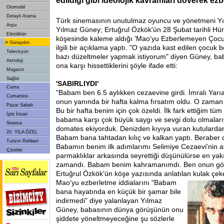
edildiği gibi ideolojik kavramları döverek ezb
Otomobil
Detaylı Arama
Türk sinemasının unutulmaz oyuncu ve yönetmeni Yı
Arşiv
Yılmaz Güney; Ertuğrul Özkök'ün 28 Şubat tarihli Hür
Etkinlikler
köşesinde kaleme aldığı 'Mao'yu Ezberlemeyen Çocuk'
»
Günaydın
ilgili bir açıklama yaptı. "O yazıda kast edilen çocuk
Televizyon
bazı düzeltmeler yapmak istiyorum" diyen Güney, babas
Astroloji
ona karşı hissettiklerini şöyle ifade etti:
Magazin
Sağlık
'SABIRLIYDI'
Cuma
"Babam ben 6.5 aylıkken cezaevine girdi. İmralı Yar
Cumartesi
onun yanında bir hafta kalma fırsatım oldu. O zaman
Pazar Sabah
Bu bir hafta benim için çok özeldi. İlk fark ettiğim t
İşte İnsan
babama karşı çok büyük saygı ve sevgi dolu olmalar
Sinema
domates ekiyorduk. Denizden kıyıya vuran kutulardan
20. YILA ÖZEL
Babam bana tahtadan kılıç ve kalkan yaptı. Beraber d
Turizm Rehberi
Babamın benim ilk adımlarımı Selimiye Cezaevi'nin 
Çizerler
parmaklıklar arkasında seyrettiği düşünülürse en ya
zamandı. Babam benim kahramanımdı. Ben onun göz
Ertuğrul Özkök'ün köşe yazısında anlatılan kulak çe
Mao'yu ezberletme
iddialarını "Babam
bana hayatında en küçük bir şamar bile
indirmedi" diye yalanlayan Yılmaz
Güney, babasının dünya görüşünün onu
şiddete yöneltmeyeceğine şu sözlerle