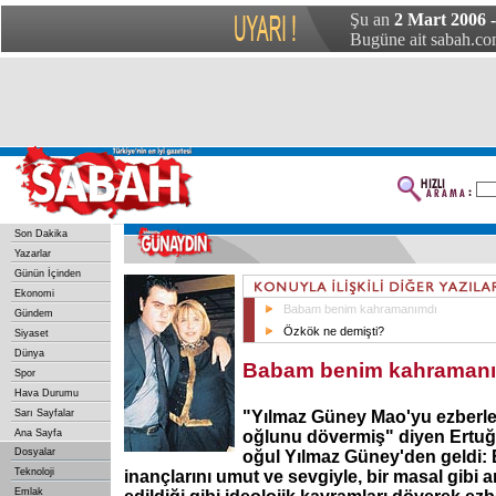
Şu an
2 Mart 2006 
Bugüne ait sabah.com
Son Dakika
Yazarlar
Günün İçinden
Ekonomi
Babam benim kahramanımdı
Gündem
Özkök ne demişti?
Siyaset
Dünya
Babam benim kahraman
Spor
Hava Durumu
Sarı Sayfalar
"Yılmaz Güney Mao'yu ezberle
Ana Sayfa
oğlunu dövermiş" diyen Ertuğr
Dosyalar
oğul Yılmaz Güney'den geldi
Teknoloji
inançlarını umut ve sevgiyle, bir masal gibi an
Emlak