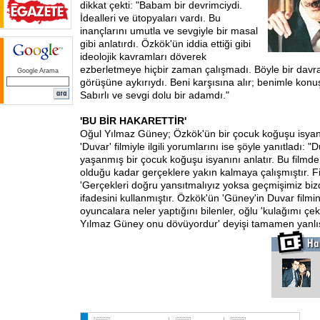
dikkat çekti: "Babam bir devrimciydi.
İdealleri ve ütopyaları vardı. Bu
inançlarını umutla ve sevgiyle bir masal
gibi anlatırdı. Özkök'ün iddia ettiği gibi
ideolojik kavramları döverek
ezberletmeye hiçbir zaman çalışmadı. Böyle bir dav
Google Arama
görüşüne aykırıydı. Beni karşısına alır; benimle konu
Sabırlı ve sevgi dolu bir adamdı."
'BU BİR HAKARETTİR'
Oğul Yılmaz Güney; Özkök'ün bir çocuk koğuşu isyanı
'Duvar' filmiyle ilgili yorumlarını ise şöyle yanıtladı: 
yaşanmış bir çocuk koğuşu isyanını anlatır. Bu fil
olduğu kadar gerçeklere yakın kalmaya çalışmıştır. 
'Gerçekleri doğru yansıtmalıyız yoksa geçmişimiz bi
ifadesini kullanmıştır. Özkök'ün 'Güney'in Duvar film
oyuncalara neler yaptığını bilenler, oğlu 'kulağımı çeke
Yılmaz Güney onu dövüyordur' deyişi tamamen yanlıştı