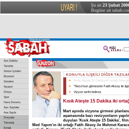
Şu an
23 Şubat 200
Bugüne ait sabah.com
Son Dakika
Yazarlar
Günün İçinden
Ekonomi
Kısık Ateşte 15 Dakika iki ortağı fena ge
Gündem
"Neco'nun gitmesinin Fatih Aksoy ile ilgi
Siyaset
Vizyon tarihi belirsiz
Dünya
Spor
Kısık Ateşte 15 Dakika iki orta
Hava Durumu
Sarı Sayfalar
Mart ayında vizyona girmesi planlan
Ana Sayfa
aşamasında bazı revizyonların yapıl
Dosyalar
duyulan 'Kısık Ateşte 15 Dakika', film
Teknoloji
Med Yapım'ın iki ortağı Fatih Aksoy ile Mehmet Karaca'
Emlak