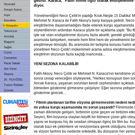
getirdi. Karaca, "Fatih filmle ilgili olarak endişelenme
Otomobil
diyor.
Detaylı Arama
Arşiv
Yönetmenliğini Neco Çelik'in yaptığı 'Kısık Ateşte 15 Dakika' M
Mehmet N. Karaca ile Fatih Aksoy'u karşı karşıya getirdi. Neco 
Etkinlikler
eleştirilerine dayanamadığını ifade ederek kurgu aşamasınd
»
Günaydın
söylentilerinin ardından Karaca şöyle bir açıklama yaptı: "Bu fil
Televizyon
işte var olan endişelenme dozunu fazla abarttı, gerekli gördü
Astroloji
aramızda tartışırken, mesele hem filmi hem de yönetmenini bi
Magazin
eleştirmeye dönüştü. Bu aramızda bir tartışma konusu halini a
Sağlık
yönetmen Neco Çelik'i mükemmeli arama adına eleştirmesine 
Cuma
eleştirinin dozunun fazla kaçtığı inancında...
Cumartesi
Pazar Sabah
YENİ SEZONA KALABİLİR
İşte İnsan
Fatih Aksoy, Neco Çelik ve Mehmet N. Karaca'nın kendisine yöne
Sinema
sonra cevap vereceğini söyleyerek, "Herkes konuşsun ben so
20. YILA ÖZEL
Ancak Karaca, yaşanan sorunları kendi cephesinden açıkladı...
Turizm Rehberi
bitmeden gösterime girmesine çalışılıyor. Eğer sezona yetişe
Çizerler
gösterime girecek...
*
Filmin planlanan tarihte vizyona girmemesinin nedeni ne
mı yoksa kurgu aşamasında mı sorun yaşandı?
Filmimizde 
zaman diliminde gelişen, birbirinin içine geçen ve birbirini etk
Seyirci, film boyunca olayları keyifli bir bilmece çözer gibi iz
yapısı ve kurgusu hiç de sıradan olmayan ilginç bir film bu. 
olarak bazı ek çekimlere ve
revizyonlara gerek olduğunu hisse
ve vizyon tarihini bu nedenle erteledik. Bu dünyanın her yerin