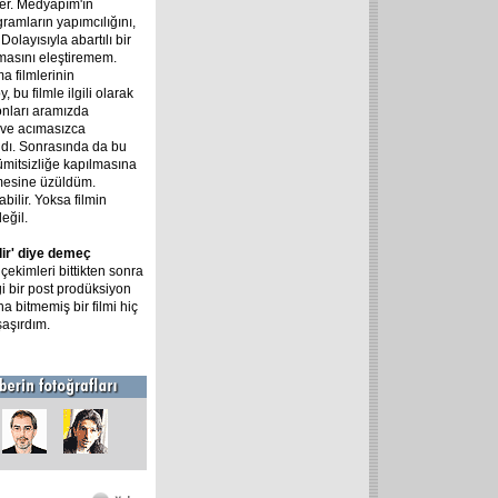
der. Medyapım'ın
gramların yapımcılığını,
olayısıyla abartılı bir
masını eleştiremem.
a filmlerinin
 bu filmle ilgili olarak
onları aramızda
 ve acımasızca
ldı. Sonrasında da bu
ümitsizliğe kapılmasına
şmesine üzüldüm.
ilir. Yoksa filmin
eğil.
lir' diye demeç
çekimleri bittikten sonra
gi bir post prodüksiyon
 bitmemiş bir filmi hiç
aşırdım.