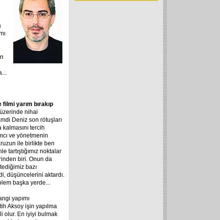
a
smı
en
...
filmi yarım bırakıp
 üzerinde nihai
mdi Deniz son rötuşları
kalmasını tercih
ımcı ve yönetmenin
uzun ile birlikte ben
e tartıştığımız noktalar
rinden biri. Onun da
tediğimiz bazı
di, düşüncelerini aktardı.
lem başka yerde...
angi yapımı
atih Aksoy işin yapılma
 olur. En iyiyi bulmak