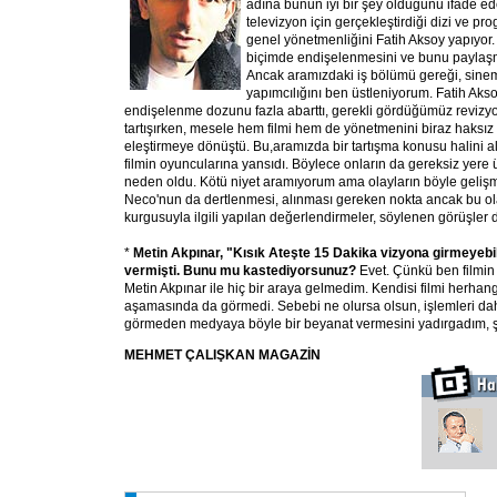
adına bunun iyi bir şey olduğunu ifade e
televizyon için gerçekleştirdiği dizi ve pro
genel yönetmenliğini Fatih Aksoy yapıyor. D
biçimde endişelenmesini ve bunu paylaş
Ancak aramızdaki iş bölümü gereği, sinem
yapımcılığını ben üstleniyorum. Fatih Aksoy,
endişelenme dozunu fazla abarttı, gerekli gördüğümüz revizy
tartışırken, mesele hem filmi hem de yönetmenini biraz haksız
eleştirmeye dönüştü. Bu,aramızda bir tartışma konusu halini a
filmin oyuncularına yansıdı. Böylece onların da gereksiz yere 
neden oldu. Kötü niyet aramıyorum ama olayların böyle geli
Neco'nun da dertlenmesi, alınması gereken nokta ancak bu olab
kurgusuyla ilgili yapılan değerlendirmeler, söylenen görüşler d
*
Metin Akpınar, "Kısık Ateşte 15 Dakika vizyona girmeyebi
vermişti. Bunu mu kastediyorsunuz?
Evet. Çünkü ben filmin 
Metin Akpınar ile hiç bir araya gelmedim. Kendisi filmi herhan
aşamasında da görmedi. Sebebi ne olursa olsun, işlemleri daha
görmeden medyaya böyle bir beyanat vermesini yadırgadım, ş
MEHMET ÇALIŞKAN MAGAZİN