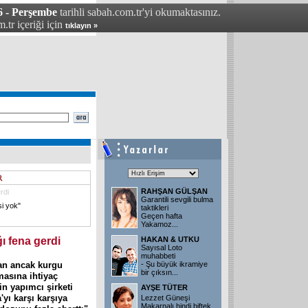
6 - Perşembe
tarihli sabah.com.tr'yi okumaktasınız.
.tr içeriği için
tıklayın »
RAHŞAN GÜLŞAN
rdi
Garantili sevgili bulma
si yok"
taktikleri
Geçen hafta
Yakamoz
...
ğı fena gerdi
HAKAN & UTKU
Sayısal Loto
muhabbeti
an ancak kurgu
- Şu büyük ikramiye
bir çıksın
...
masına ihtiyaç
in yapımcı şirketi
AYŞE TÜTER
yı karşı karşıya
Lezzet Güneşi
Makarnalı hindi biftek