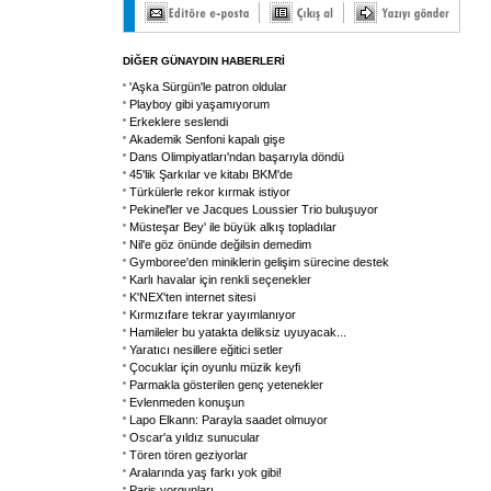
DİĞER GÜNAYDIN HABERLERİ
'Aşka Sürgün'le patron oldular
Playboy gibi yaşamıyorum
Erkeklere seslendi
Akademik Senfoni kapalı gişe
Dans Olimpiyatları'ndan başarıyla döndü
45'lik Şarkılar ve kitabı BKM'de
Türkülerle rekor kırmak istiyor
Pekinel'ler ve Jacques Loussier Trio buluşuyor
Müsteşar Bey' ile büyük alkış topladılar
Nil'e göz önünde değilsin demedim
Gymboree'den miniklerin gelişim sürecine destek
Karlı havalar için renkli seçenekler
K'NEX'ten internet sitesi
Kırmızıfare tekrar yayımlanıyor
Hamileler bu yatakta deliksiz uyuyacak...
Yaratıcı nesillere eğitici setler
Çocuklar için oyunlu müzik keyfi
Parmakla gösterilen genç yetenekler
Evlenmeden konuşun
Lapo Elkann: Parayla saadet olmuyor
Oscar'a yıldız sunucular
Tören tören geziyorlar
Aralarında yaş farkı yok gibi!
Paris yorgunları