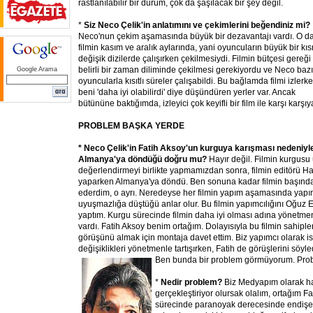
rastlanılabilir bir durum, çok da şaşılacak bir şey değil.
*
Siz Neco Çelik'in anlatımını ve çekimlerini beğendiniz mi?
Neco'nun çekim aşamasında büyük bir dezavantajı vardı. O d
filmin kasım ve aralık aylarında, yani oyuncuların büyük bir kı
değişik dizilerde çalışırken çekilmesiydi. Filmin bütçesi gereği
belirli bir zaman diliminde çekilmesi gerekiyordu ve Neco bazı
Google Arama
oyuncularla kısıtlı süreler çalışabildi. Bu bağlamda filmi izlerk
beni 'daha iyi olabilirdi' diye düşündüren yerler var. Ancak
bütününe baktığımda, izleyici çok keyifli bir film ile karşı karşıya
PROBLEM BAŞKA YERDE
* Neco Çelik'in Fatih Aksoy'un kurguya karışması nedeniyle 
Almanya'ya döndüğü doğru mu?
Hayır değil. Filmin kurgusu
değerlendirmeyi birlikte yapmamızdan sonra, filmin editörü Ha
yaparken Almanya'ya döndü. Ben sonuna kadar filmin başında 
ederdim, o ayrı. Neredeyse her filmin yapım aşamasında yap
uyuşmazlığa düştüğü anlar olur. Bu filmin yapımcılığını Oğuz Er
yaptım. Kurgu sürecinde filmin daha iyi olması adına yönetmenl
vardı. Fatih Aksoy benim ortağım. Dolayısıyla bu filmin sahiple
görüşünü almak için montaja davet ettim. Biz yapımcı olarak is
değişiklikleri yönetmenle tartışırken, Fatih de görüşlerini söyle
Ben
bunda bir problem görmüyorum. Prob
*
Nedir problem?
Biz Medyapım olarak h
gerçekleştiriyor olursak olalım, ortağım F
sürecinde paranoyak derecesinde endişeli