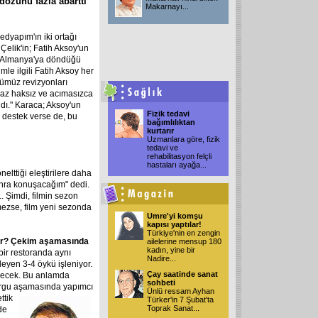
 dozunu fazla abarttı"
Makarnayı
...
edyapım'ın iki ortağı
Çelik'in; Fatih Aksoy'un
a Almanya'ya döndüğü
mle ilgili Fatih Aksoy her
ğümüz revizyonları
raz haksız ve acımasızca
ldı." Karaca; Aksoy'un
Fizik tedavi
destek verse de, bu
bağımlılıktan
kurtarır
Uzmanlara göre, fizik
tedavi ve
rehabilitasyon felçli
hastaları ayağa
...
lttiği eleştirilere daha
nra konuşacağım" dedi.
 Şimdi, filmin sezon
mezse, film yeni sezonda
Umre'yi komşu
kapısı yaptılar!
Türkiye'nin en zengin
dir? Çekim aşamasında
ailelerine mensup 180
kadın, yine bir
bir restoranda aynı
Nadire
...
ileyen 3-4 öykü işleniyor.
Çay saatinde sanat
leyecek. Bu anlamda
sohbeti
Kurgu aşamasında yapımcı
Ünlü ressam Ayhan
ttik
Türker'in 7 Şubat'ta
Toprak Sanat
...
de