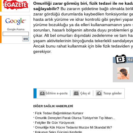
Omuriliği zarar görmüş biri,
fizik tedavi ile ne kad
sağlayabilir?
Bu zararın şiddetine bağlı olmakla birli
zarar gördüğü durumlarda kaybedilen fonksiyonlar ge
hasta artık yürüme ve idrar kontrolü gibi şeyleri yap
yürüme bozukluğu ya da elleri kullanamamanın yanı sı
sorunları, hasarlı bölgenin altında duyu problemleri g
Google Arama
çıkar. Alt bel omurları dışındaki zedelenme ve tam has
yaşam aktivitelerinin birçoğunda tekerlekli sandalyeye
Ancak bunu rahat kullanmak için bile fizik tedaviden 
gerekiyor.
DİĞER SAĞLIK HABERLERİ
Fizik Tedavi Bağımlılıktan Kurtarır
Omurilik Deneyleri Paralı Olursa Türkiye'nin Tıp İtibarı
...
Felçliler Bir Gün Yürüyecek
Omuriliğe Kök Hücre Tedavisi Mucize Mi Skandal Mı?
Kokunun Seks Gücünü Keşfedin