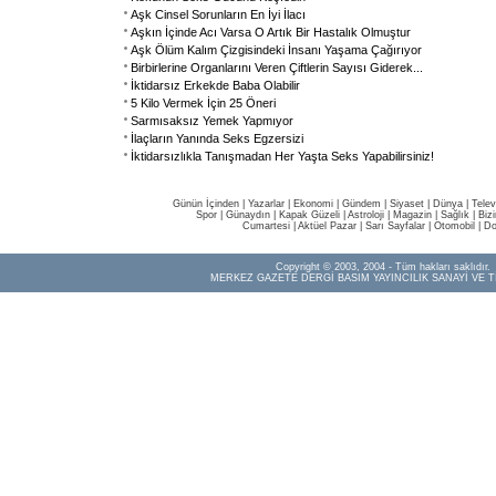
Aşk Cinsel Sorunların En İyi İlacı
Aşkın İçinde Acı Varsa O Artık Bir Hastalık Olmuştur
Aşk Ölüm Kalım Çizgisindeki İnsanı Yaşama Çağırıyor
Birbirlerine Organlarını Veren Çiftlerin Sayısı Giderek
...
İktidarsız Erkekde Baba Olabilir
5 Kilo Vermek İçin 25 Öneri
Sarmısaksız Yemek Yapmıyor
İlaçların Yanında Seks Egzersizi
İktidarsızlıkla Tanışmadan Her Yaşta Seks Yapabilirsiniz!
Günün İçinden
|
Yazarlar
|
Ekonomi
|
Gündem
|
Siyaset
|
Dünya |
Telev
Spor
|
Günaydın
|
Kapak Güzeli
|
Astroloji
|
Magazin
|
Sağlık
|
Biz
Cumartesi
|
Aktüel Pazar
|
Sarı Sayfalar
|
Otomobil
|
Do
Copyright © 2003, 2004 - Tüm hakları saklıdır.
MERKEZ GAZETE DERGİ BASIM YAYINCILIK SANAYİ VE T