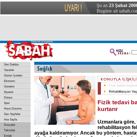
Şu an
23 Şubat 200
Bugüne ait sabah.com
Son Dakika
Yazarlar
Günün İçinden
Ekonomi
Fizik tedavi bağımlı
Gündem
Rehabilitasyon Yaşa
Siyaset
Dünya
Fizik tedavi b
Spor
kurtarır
Hava Durumu
Sarı Sayfalar
Ana Sayfa
Uzmanlara göre, f
Dosyalar
rehabilitasyon fel
Teknoloji
ayağa kaldıramıyor. Ancak bu yöntem, hasta
Emlak