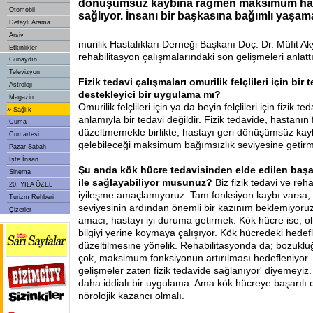
dönüşümsüz kaybına rağmen maksimum har
Otomobil
sağlıyor. İnsanı bir başkasına bağımlı yaşam
Detaylı Arama
Arşiv
murilik Hastalıkları Derneği Başkanı Doç. Dr. Müfit Aky
Etkinlikler
rehabilitasyon çalışmalarındaki son gelişmeleri anlatt
Günaydın
Televizyon
Fizik tedavi çalışmaları omurilik felçlileri için bir 
Astroloji
destekleyici bir uygulama mı?
Magazin
Omurilik felçlileri için ya da beyin felçlileri için fizik t
»
Sağlık
anlamıyla bir tedavi değildir. Fizik tedavide, hastanın f
Cuma
düzeltmemekle birlikte, hastayı geri dönüşümsüz ka
Cumartesi
gelebileceği maksimum bağımsızlık seviyesine getir
Pazar Sabah
İşte İnsan
Şu anda kök hücre tedavisinden
elde edilen başar
Sinema
ile sağlayabiliyor musunuz?
Biz fizik tedavi ve reha
20. YILA ÖZEL
iyileşme amaçlamıyoruz. Tam fonksiyon kaybı varsa, 
Turizm Rehberi
seviyesinin ardından önemli bir kazınım beklemiyoru
Çizerler
amacı; hastayı iyi duruma getirmek. Kök hücre ise; ol
bilgiyi yerine koymaya çalışıyor. Kök hücredeki hede
düzeltilmesine yönelik. Rehabilitasyonda da; bozukl
çok, maksimum fonksiyonun artırılması hedefleniyor. 
gelişmeler zaten fizik tedavide sağlanıyor' diyemeyi
daha iddialı bir uygulama. Ama kök hücreye başarılı 
nörolojik kazancı olmalı.