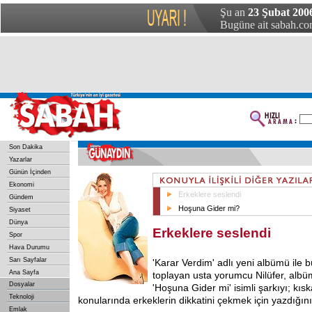
Şu an
23 Şubat 200
Bugüne ait sabah.com
Son Dakika
Yazarlar
Günün İçinden
Ekonomi
Erkeklere seslendi
Gündem
Hoşuna Gider mi?
Siyaset
Dünya
Erkeklere seslendi
Spor
Hava Durumu
Sarı Sayfalar
'Karar Verdim' adlı yeni albümü ile 
Ana Sayfa
toplayan usta yorumcu Nilüfer, albü
Dosyalar
'Hoşuna Gider mi' isimli şarkıyı; kıs
Teknoloji
konularında erkeklerin dikkatini çekmek için yazdığını
Emlak