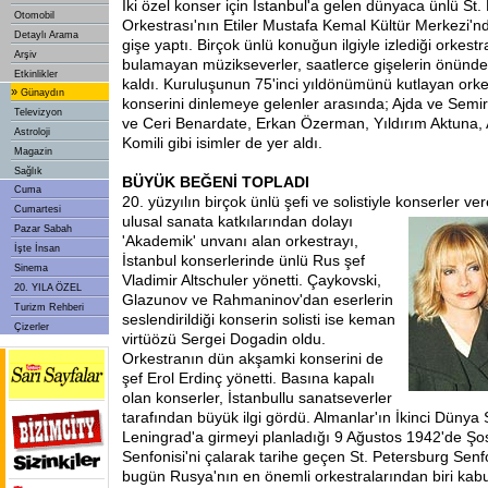
İki özel konser için İstanbul'a gelen dünyaca ünlü St
Otomobil
Orkestrası'nın Etiler Mustafa Kemal Kültür Merkezi'nd
Detaylı Arama
gişe yaptı. Birçok ünlü konuğun ilgiyle izlediği orkestra
Arşiv
bulamayan müzikseverler, saatlerce gişelerin önün
Etkinlikler
kaldı. Kuruluşunun 75'inci yıldönümünü kutlayan orke
»
Günaydın
konserini dinlemeye gelenler arasında; Ajda ve Sem
Televizyon
ve Ceri Benardate, Erkan Özerman, Yıldırım Aktuna,
Astroloji
Komili gibi isimler de yer aldı.
Magazin
Sağlık
BÜYÜK BEĞENİ TOPLADI
Cuma
20. yüzyılın birçok ünlü şefi ve solistiyle konserler v
Cumartesi
ulusal sanata katkılarından dolayı
Pazar Sabah
'Akademik' unvanı alan orkestrayı,
İşte İnsan
İstanbul konserlerinde ünlü Rus şef
Sinema
Vladimir Altschuler yönetti. Çaykovski,
20. YILA ÖZEL
Glazunov ve Rahmaninov'dan eserlerin
Turizm Rehberi
seslendirildiği konserin solisti ise keman
Çizerler
virtüözü Sergei Dogadin oldu.
Orkestranın dün akşamki konserini de
şef Erol Erdinç yönetti. Basına kapalı
olan konserler, İstanbullu sanatseverler
tarafından büyük ilgi gördü. Almanlar'ın İkinci Dünya
Leningrad'a girmeyi planladığı 9 Ağustos 1942'de Şos
Senfonisi'ni çalarak tarihe geçen St. Petersburg Senf
bugün Rusya'nın en önemli orkestralarından biri kabul