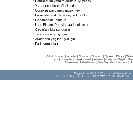
Hamileler bu yatakta deliksiz uyuyacak...
Yaratıcı nesillere eğitici setler
Çocuklar için oyunlu müzik keyfi
Parmakla gösterilen genç yetenekler
Evlenmeden konuşun
Lapo Elkann: Parayla saadet olmuyor
Oscar'a yıldız sunucular
Tören tören geziyorlar
Aralarında yaş farkı yok gibi!
Paris yorgunları
Günün İçinden
|
Yazarlar
|
Ekonomi
|
Gündem
|
Siyaset
|
Dünya |
Telev
Spor
|
Günaydın
|
Kapak Güzeli
|
Astroloji
|
Magazin
|
Sağlık
|
Biz
Cumartesi
|
Aktüel Pazar
|
Sarı Sayfalar
|
Otomobil
|
Do
Copyright © 2003, 2004 - Tüm hakları saklıdır.
MERKEZ GAZETE DERGİ BASIM YAYINCILIK SANAYİ VE T