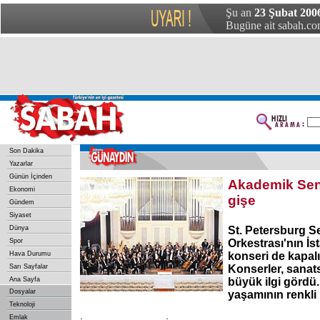
Şu an
23 Şubat 200
Bugüne ait sabah.com
Son Dakika
Yazarlar
Günün İçinden
Akademik Senf
Ekonomi
gişe
Gündem
Siyaset
Dünya
St. Petersburg S
Spor
Orkestrası'nın İst
Hava Durumu
konseri de kapalı
Sarı Sayfalar
Konserler, sanat
Ana Sayfa
büyük ilgi gördü.
Dosyalar
yaşamının renkli i
Teknoloji
Emlak