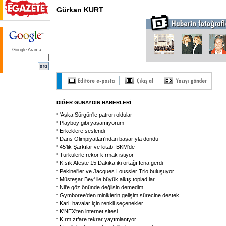
Gürkan KURT
Google Arama
DİĞER GÜNAYDIN HABERLERİ
'Aşka Sürgün'le patron oldular
Playboy gibi yaşamıyorum
Erkeklere seslendi
Dans Olimpiyatları'ndan başarıyla döndü
45'lik Şarkılar ve kitabı BKM'de
Türkülerle rekor kırmak istiyor
Kısık Ateşte 15 Dakika iki ortağı fena gerdi
Pekinel'ler ve Jacques Loussier Trio buluşuyor
Müsteşar Bey' ile büyük alkış topladılar
Nil'e göz önünde değilsin demedim
Gymboree'den miniklerin gelişim sürecine destek
Karlı havalar için renkli seçenekler
K'NEX'ten internet sitesi
Kırmızıfare tekrar yayımlanıyor