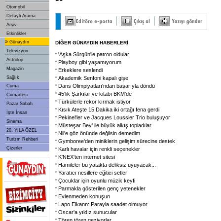
Otomobil
Detaylı Arama
Arşiv
Etkinlikler
»
Günaydın
DİĞER GÜNAYDIN HABERLERİ
Televizyon
'Aşka Sürgün'le patron oldular
Astroloji
Playboy gibi yaşamıyorum
Magazin
Erkeklere seslendi
Sağlık
Akademik Senfoni kapalı gişe
Dans Olimpiyatları'ndan başarıyla döndü
Cuma
45'lik Şarkılar ve kitabı BKM'de
Cumartesi
Türkülerle rekor kırmak istiyor
Pazar Sabah
Kısık Ateşte 15 Dakika iki ortağı fena gerdi
İşte İnsan
Pekinel'ler ve Jacques Loussier Trio buluşuyor
Sinema
Müsteşar Bey' ile büyük alkış topladılar
20. YILA ÖZEL
Nil'e göz önünde değilsin demedim
Turizm Rehberi
Gymboree'den miniklerin gelişim sürecine destek
Çizerler
Karlı havalar için renkli seçenekler
K'NEX'ten internet sitesi
Hamileler bu yatakta deliksiz uyuyacak...
Yaratıcı nesillere eğitici setler
Çocuklar için oyunlu müzik keyfi
Parmakla gösterilen genç yetenekler
Evlenmeden konuşun
Lapo Elkann: Parayla saadet olmuyor
Oscar'a yıldız sunucular
Tören tören geziyorlar