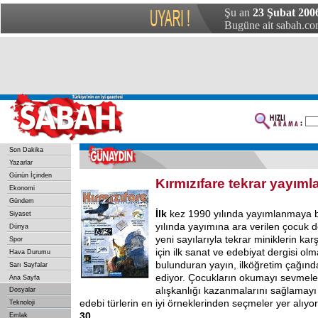
Şu an
23 Şubat 200
Bugüne ait sabah.com
Son Dakika
Yazarlar
Günün İçinden
Kırmızıfare tekrar yayıml
Ekonomi
Gündem
İlk
kez 1990 yılında yayımlanmaya 
Siyaset
yılında yayımına ara verilen çocuk de
Dünya
yeni sayılarıyla tekrar miniklerin kar
Spor
için ilk sanat ve edebiyat dergisi ol
Hava Durumu
bulunduran yayın, ilköğretim çağınd
Sarı Sayfalar
ediyor. Çocukların okumayı sevmele
Ana Sayfa
alışkanlığı kazanmalarını sağlamayı
Dosyalar
edebi türlerin en iyi örneklerinden seçmeler yer alıyo
Teknoloji
30
Emlak