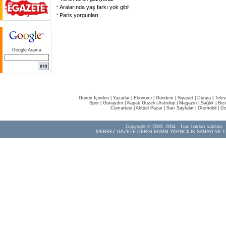
Aralarında yaş farkı yok gibi!
Paris yorgunları
Google Arama
Günün İçinden
|
Yazarlar
|
Ekonomi
|
Gündem
|
Siyaset
|
Dünya |
Telev
Spor
|
Günaydın
|
Kapak Güzeli
|
Astroloji
|
Magazin
|
Sağlık
|
Biz
Cumartesi
|
Aktüel Pazar
|
Sarı Sayfalar
|
Otomobil
|
Do
Copyright © 2003, 2004 - Tüm hakları saklıdır.
MERKEZ GAZETE DERGİ BASIM YAYINCILIK SANAYİ VE T