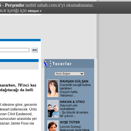
6 - Perşembe
tarihli sabah.com.tr'yi okumaktasınız.
.tr içeriği için
tıklayın »
RAHŞAN GÜLŞAN
sararken, 78'inci kez
Garantili sevgili bulma
taktikleri
dağıtacağı da belli
Geçen hafta
Yakamoz
...
HAKAN & UTKU
t sitesine göre; gecenin
Sayısal Loto
muhabbeti
ewart üstlenecek. Ünlü
- Şu büyük ikramiye
zanan Clint Eastwood,
bir çıksın
...
unucuları arasında yer
AYŞE TÜTER
kazanan Jamie Foxx ise
Lezzet Güneşi
Makarnalı hindi biftek