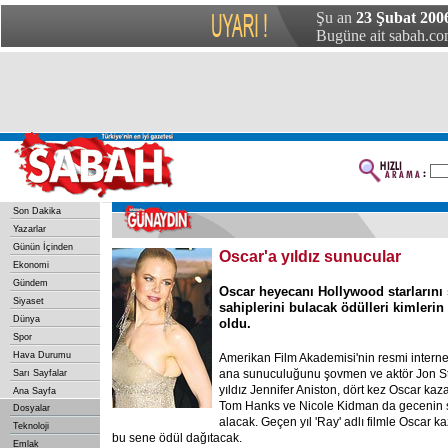
Şu an
23 Şubat 200
Bugüne ait sabah.com
Son Dakika
Yazarlar
Günün İçinden
Oscar'a yıldız sunucular
Ekonomi
Gündem
Oscar heyecanı Hollywood starlarını 
Siyaset
sahiplerini bulacak ödülleri kimlerin 
Dünya
oldu.
Spor
Hava Durumu
Amerikan Film Akademisi'nin resmi interne
ana sunuculuğunu şovmen ve aktör Jon St
Sarı Sayfalar
yıldız Jennifer Aniston, dört kez Oscar ka
Ana Sayfa
Tom Hanks ve Nicole Kidman da gecenin s
Dosyalar
alacak. Geçen yıl 'Ray' adlı filmle Oscar 
Teknoloji
bu sene ödül dağıtacak.
Emlak