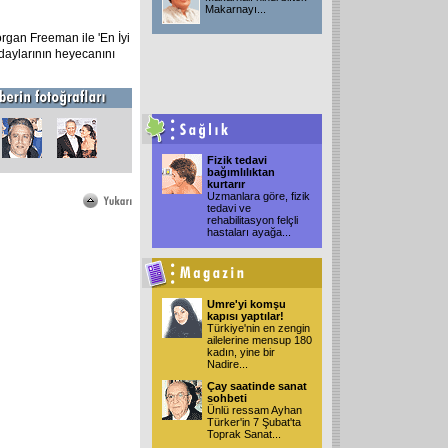
Makarnayı
...
organ Freeman ile 'En İyi
daylarının heyecanını
Fizik tedavi
bağımlılıktan
kurtarır
Uzmanlara göre, fizik
tedavi ve
rehabilitasyon felçli
hastaları ayağa
...
Umre'yi komşu
kapısı yaptılar!
Türkiye'nin en zengin
ailelerine mensup 180
kadın, yine bir
Nadire
...
Çay saatinde sanat
sohbeti
Ünlü ressam Ayhan
Türker'in 7 Şubat'ta
Toprak Sanat
...