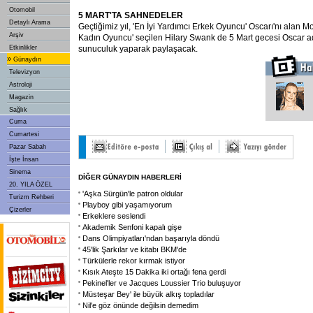
Otomobil
5 MART'TA SAHNEDELER
Detaylı Arama
Geçtiğimiz yıl, 'En İyi Yardımcı Erkek Oyuncu' Oscarı'nı alan M
Arşiv
Kadın Oyuncu' seçilen Hilary Swank de 5 Mart gecesi Oscar a
Etkinlikler
sunuculuk yaparak paylaşacak.
»
Günaydın
Televizyon
Astroloji
Magazin
Sağlık
Cuma
Cumartesi
Pazar Sabah
İşte İnsan
Sinema
DİĞER GÜNAYDIN HABERLERİ
20. YILA ÖZEL
'Aşka Sürgün'le patron oldular
Turizm Rehberi
Playboy gibi yaşamıyorum
Çizerler
Erkeklere seslendi
Akademik Senfoni kapalı gişe
Dans Olimpiyatları'ndan başarıyla döndü
45'lik Şarkılar ve kitabı BKM'de
Türkülerle rekor kırmak istiyor
Kısık Ateşte 15 Dakika iki ortağı fena gerdi
Pekinel'ler ve Jacques Loussier Trio buluşuyor
Müsteşar Bey' ile büyük alkış topladılar
Nil'e göz önünde değilsin demedim