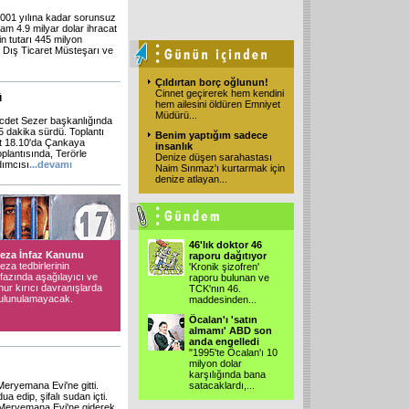
001 yılına kadar sorunsuz
plam 4.9 milyar dolar ihracat
in tutarı 445 milyon
, Dış Ticaret Müsteşarı ve
Çıldırtan borç oğlunun!
Cinnet geçirerek hem kendini
ü
hem ailesini öldüren Emniyet
Müdürü...
cdet Sezer başkanlığında
5 dakika sürdü. Toplantı
Benim yaptığım sadece
aat 18.10'da Çankaya
insanlık
plantısında, Terörle
Denize düşen sarahastası
dımcısı
...
devamı
Naim Sınmaz'ı kurtarmak için
denize atlayan...
46'lık doktor 46
eza İnfaz Kanunu
raporu dağıtıyor
eza tedbirlerinin
'Kronik şizofren'
nfazında aşağılayıcı ve
raporu bulunan ve
nur kırıcı davranışlarda
TCK'nın 46.
ulunulamayacak.
maddesinden...
Öcalan'ı 'satın
almamı' ABD son
anda engelledi
"1995'te Öcalan'ı 10
milyon dolar
karşılığında bana
ryemana Evi'ne gitti.
satacaklardı,...
 edip, şifalı sudan içti.
 Meryemana Evi'ne giderek