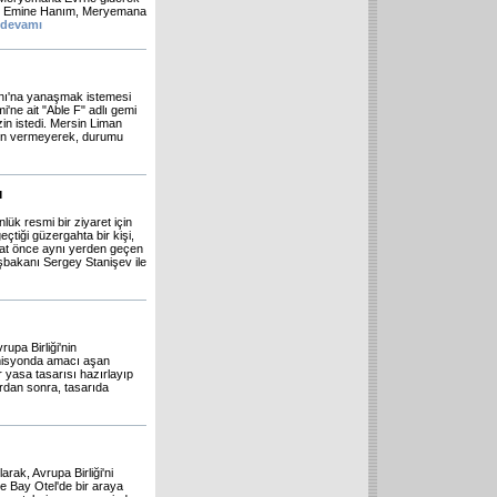
anan Emine Hanım, Meryemana
devamı
anı'na yanaşmak istemesi
mi'ne ait "Able F" adlı gemi
in istedi. Mersin Liman
zin vermeyerek, durumu
ı
ük resmi bir ziyaret için
iği güzergahta bir kişi,
at önce aynı yerden geçen
bakanı Sergey Stanişev ile
rupa Birliği'nin
komisyonda amacı aşan
r yasa tasarısı hazırlayıp
ardan sonra, tasarıda
arak, Avrupa Birliği'ni
ne Bay Otel'de bir araya