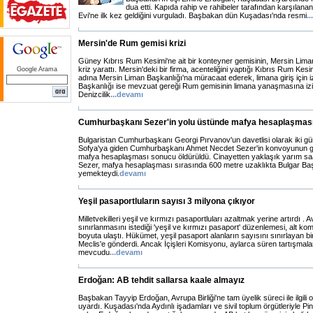
dua etti. Kapıda rahip ve rahibeler tarafından karşıl
Evi'ne ilk kez geldiğini vurguladı. Başbakan dün Kuşadası'nda resmi
...
Mersin'de Rum gemisi krizi
Güney Kıbrıs Rum Kesimi'ne ait bir konteyner gemisinin, Mersin Lim
kriz yarattı. Mersin'deki bir firma, acenteliğini yaptığı Kıbrıs Rum Kesi
Google Arama
adına Mersin Liman Başkanlığı'na müracaat ederek, limana giriş için iz
Başkanlığı ise mevzuat gereği Rum gemisinin limana yanaşmasına i
Denizcilik
...
devamı
Cumhurbaşkanı Sezer'in yolu üstünde mafya hesaplaşmas
Bulgaristan Cumhurbaşkanı Georgi Pırvanov'un davetlisi olarak iki günl
Sofya'ya giden Cumhurbaşkanı Ahmet Necdet Sezer'in konvoyunun geçt
mafya hesaplaşması sonucu öldürüldü. Cinayetten yaklaşık yarım sa
Sezer, mafya hesaplaşması sırasında 600 metre uzaklıkta Bulgar Baş
yemekteydi.
devamı
Yeşil pasaportluların sayısı 3 milyona çıkıyor
Milletvekilleri yeşil ve kırmızı pasaportluları azaltmak yerine artırdı . Av
sınırlanmasını istediği 'yeşil ve kırmızı pasaport' düzenlemesi, alt 
boyuta ulaştı. Hükümet, yeşil pasaport alanların sayısını sınırlayan bi
Meclis'e gönderdi. Ancak İçişleri Komisyonu, aylarca süren tartışmal
mevcudu
...
devamı
Erdoğan: AB tehdit sallarsa kaale almayız
Başbakan Tayyip Erdoğan, Avrupa Birliği'ne tam üyelik süreci ile ilgili ol
uyardı. Kuşadası'nda Aydınlı işadamları ve sivil toplum örgütleriyle Pi