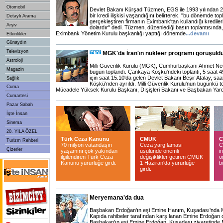
Otomobil
Devlet Bakanı Kürşad Tüzmen, EGS ile 1993 yılından 2
bir kredi ilişkisi yaşandığını belirterek, ''bu dönemde to
Detaylı Arama
gerçekleştiren firmanın Eximbank'tan kullandığı krediler
Arşiv
dolardır'' dedi. Tüzmen, düzenlediği basın toplantısında
Eximbank Yönetim Kurulu başkanlığı yaptığı dönemde
...
devamı
Etkinlikler
Günaydın
Televizyon
MGK'da İran'ın nükleer programı görüşüld
Astroloji
Milli Güvenlik Kurulu (MGK), Cumhurbaşkanı Ahmet Ne
Magazin
bugün toplandı. Çankaya Köşkü'ndeki toplantı, 5 saat 4
için saat 15.10'da gelen Devlet Bakanı Beşir Atalay, s
Sağlık
Köşkü'nden ayrıldı. Milli Güvenlik Kurulu'nun bugünkü to
Cuma
Mücadele Yüksek Kurulu Başkanı, Dışişleri Bakanı ve Başbakan Yar
Cumartesi
Pazar Sabah
İşte İnsan
Sinema
20. YILA ÖZEL
Türk Ceza Kanunu
CMUK
C
Turizm Rehberi
70 milyon vatandaşın
Ceza yargılaması
C
Çizerler
yaşamını çok yakından
usulünde önemli
i
ilgilendiren Türk Ceza
değişiklikler getiren CMUK
o
Kanunu yürürlüğe girdi.
1 Haziran'da yürürlüğe
b
girdi.
Meryemana'da dua
Başbakan Erdoğan'ın eşi Emine Hanım, Kuşadası'nda Me
Kapıda rahibeler tarafından karşılanan Emine Erdoğan dua
Başbakan'ın eşi Emine Erdoğan, Kuşadası ziyaretinde