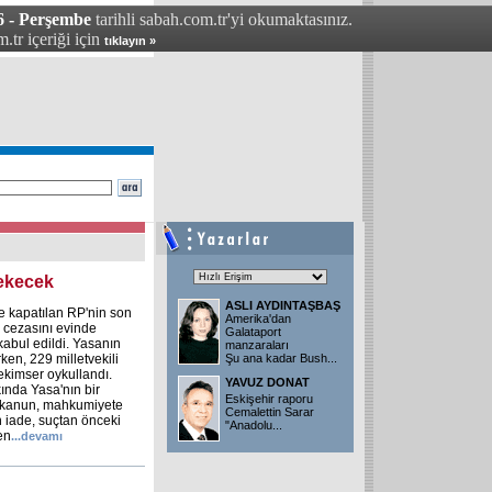
6 - Perşembe
tarihli sabah.com.tr'yi okumaktasınız.
.tr içeriği için
tıklayın »
çekecek
ASLI AYDINTAŞBAŞ
 kapatılan RP'nin son
Amerika'dan
 cezasını evinde
Galataport
kabul edildi. Yasanın
manzaraları
ken, 229 milletvekili
Şu ana kadar Bush...
 çekimser oykullandı.
YAVUZ DONAT
ında Yasa'nın bir
Eskişehir raporu
n kanun, mahkumiyete
Cemalettin Sarar
 iade, suçtan önceki
"Anadolu...
en
...
devamı