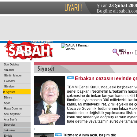
Şu an
23 Şubat 200
Bugüne ait sabah.com
Son Dakika
Yazarlar
Günün İçinden
Erbakan cezasını evinde 
Ekonomi
Gündem
TBMM Genel Kurulu'nda, eski başbakan ve
genel başkanı Necmettin Erbakan'ın hapis
»
Siyaset
çekmesine de imkan tanıyan kanun teklifi 
Dünya
tümünün oylamasına 300 milletvekili katılır
Spor
kabul, 69 milletvekili ret, 2 milletvekili de
Ceza ve Güvenlik Tedbirlerinin İnfazı Hakk
Hava Durumu
maddesinde değişiklik yapılmasına ilişki
Sarı Sayfalar
konu suç nedeniyle doğmuş zararın aynen
Ana Sayfa
hale getirme veya tazmin suretiyle tamam
Dosyalar
Teknoloji
Tüzmen: Alnım açık, başım dik
Emlak