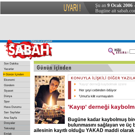
Şu an
9 Ocak 2006 -
Bugüne ait sabah.com
Son Dakika
Yazarlar
»
Günün İçinden
Ekonomi
'Kayıp' derneği kaybolmak üzere
Gündem
Her şeyi cebinden ödüyor
Siyaset
'Umut'a kilit vurmayalım
Dünya
Spor
'Kayıp' derneği kaybolm
Hava Durumu
Sarı Sayfalar
Ana Sayfa
Bugüne kadar kaybolmuş birç
Dosyalar
bulunmasını sağlayan ve üç b
Teknoloji
ailesinin kayıtlı olduğu YAKAD maddi olarak
Emlak