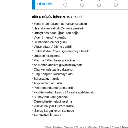
DİĞER GÜNÜN İÇİNDEN HABERLERİ
Yunanistan sallandı uzmanlar rahatlattı
Hırsızlıktan salındı Cennet'i yaraladı
Urfa'yı beş saat uğraştıran boğa
'Acemi memur' kuyruğu
Bir babanın en acı günü
'Abrakadabra' ölüme yenildi
Eğitim Vadisi Projesi için düğmeye basıldı
Ürküten silahlanma
Plazma TV'leri bırakıp kaçtılar
Acılı anne adalete güvenini kaybetti
Olay yerinde zanlı yakalandı
King Kong'ları korumaya aldı
Baharat kız hamile
Angelina'nın acı sırrı
Pink sonunda muradına erdi
Fatih'te kurban kesimi 24 saat yapılabilecek
Bu bayram karlı geçecek
Öğrencilerden giysi yardımı
2005'in en iyisi 'Duvara Karşı'
'Savaş karşıtı' oyun sahnede
Alo SABAH İstanbul
Günün İçinden
|
Yazarlar
|
Ekonomi
|
Gündem
|
Siyaset
|
Dünya |
Telev