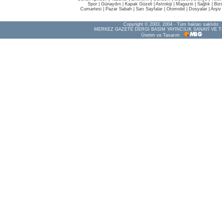
Spor
|
Günaydın
|
Kapak Güzeli
|
Astroloji
|
Magazin
|
Sağlık
|
Biz
Cumartesi
|
Pazar Sabah
|
Sarı Sayfalar
|
Otomobil
|
Dosyalar
|
Arşiv
Copyright © 2003, 2004 - Tüm hakları saklıdır.
MERKEZ GAZETE DERGİ BASIM YAYINCILIK SANAYİ VE T
Üretim ve Tasarım