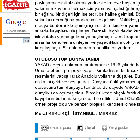
paylaşarak eksiksiz olarak yerine getirmeye başlamış
yakınının kayıbını bulmak için yapmaya çalıştığı herşey 
bir eğitim, bir diğeri için ise tecrübe haline gelmişti.
yakınları derneği bir marka haline gelmişti. Valilikler, p
medya bu dernekle işbirliği içerisinde etkinlikler ya
sürede kayıplara ulaşılmıştı. Dernek, hiçbir devlet 
Google Arama
işlevi daha yerine getirmeye başlamıştı. Umut kapıs
insanlar kendilerini dinleyen ve yaşadıklarını çok iyi 
karşılaşmıştı. Bir anlamdada rehabilite oluyorlardı.
OTOBÜSÜ TÜM DÜNYA TANIDI
YAKAD gerçek anlamda tanıtımını ise 1996 yılında hay
Umut otobüsü projesiyle yaptı. Kiraladıkları bir küçük
resimlerini yapıştırarak Anadolu yollarına düştüler. 
dikkatini çekti ve ses getirdi. Dünyaca ünlü yabancı 
otobüsünü tüm dünyaya tanıttılar. Bu sayede YAKAD
dünyüyü da açılmış oldu. Birçok ülkede birçok farklı 
kayıpların bulunması için dua bile ettiler. Umut Otobü
örnek proje oldu ve benzer projeleri kendileri içinde is
Murat KEKLİKÇİ - İSTANBUL / MERKEZ
1
2
3
4