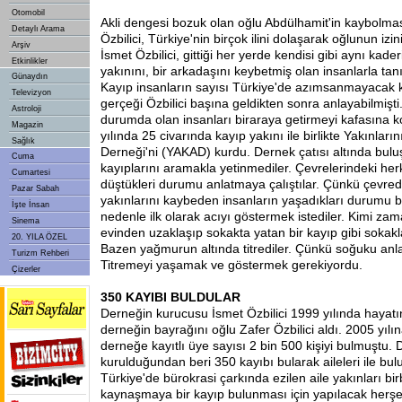
Otomobil
Akli dengesi bozuk olan oğlu Abdülhamit'in kaybolma
Detaylı Arama
Özbilici, Türkiye'nin birçok ilini dolaşarak oğlunun izi
Arşiv
İsmet Özbilici, gittiği her yerde kendisi gibi aynı kade
Etkinlikler
yakınını, bir arkadaşını keybetmiş olan insanlarla ta
Günaydın
Kayıp insanların sayısı Türkiye'de azımsanmayacak k
Televizyon
gerçeği Özbilici başına geldikten sonra anlayabilmişti.
Astroloji
durumda olan insanları biraraya getirmeyi kafasına k
Magazin
yılında 25 civarında kayıp yakını ile birlikte Yakınları
Sağlık
Derneği'ni (YAKAD) kurdu. Dernek çatısı altında bulu
Cuma
kayıplarını aramakla yetinmediler. Çevrelerindeki her
Cumartesi
düştükleri durumu anlatmaya çalıştılar. Çünkü çevred
Pazar Sabah
yakınlarını kaybeden insanların yaşadıkları durumu b
İşte İnsan
nedenle ilk olarak acıyı göstermek istediler. Kimi za
Sinema
evinden uzaklaşıp sokakta yatan bir kayıp gibi sokakl
20. YILA ÖZEL
Bazen yağmurun altında titrediler. Çünkü soğuku an
Turizm Rehberi
Titremeyi yaşamak ve göstermek gerekiyordu.
Çizerler
350 KAYIBI BULDULAR
Derneğin kurucusu İsmet Özbilici 1999 yılında hayat
derneğin bayrağını oğlu Zafer Özbilici aldı. 2005 yılı
derneğe kayıtlı üye sayısı 2 bin 500 kişiyi bulmuştu.
kurulduğundan beri 350 kayıbı bularak aileleri ile bul
Türkiye'de bürokrasi çarkında ezilen aile yakınları birb
kaynaşmaya bir kayıp bulunması için yapılacak herşeyi