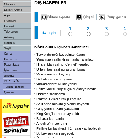
DIŞ HABERLER
Otomobil
Detaylı Arama
Arşiv
Etkinlikler
Günaydın
1
2
3
4
Televizyon
Astroloji
Magazin
DİĞER GÜNÜN İÇİNDEN HABERLERİ
Sağlık
Cuma
'Kayıp' derneği kaybolmak üzere
Cumartesi
Yunanistan sallandı uzmanlar rahatlattı
Hırsızlıktan salındı Cennet'i yaraladı
Pazar Sabah
Urfa'yı beş saat uğraştıran boğa
İşte İnsan
'Acemi memur' kuyruğu
Sinema
Bir babanın en acı günü
20. YILA ÖZEL
'Abrakadabra' ölüme yenildi
Turizm Rehberi
Eğitim Vadisi Projesi için düğmeye basıldı
Çizerler
Ürküten silahlanma
Plazma TV'leri bırakıp kaçtılar
Acılı anne adalete güvenini kaybetti
Olay yerinde zanlı yakalandı
King Kong'ları korumaya aldı
Baharat kız hamile
Angelina'nın acı sırrı
Fatih'te kurban kesimi 24 saat yapılabilecek
Bu bayram karlı geçecek