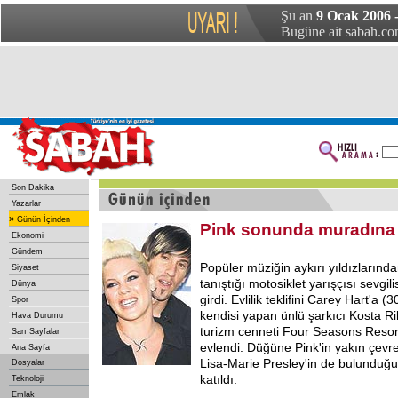
Şu an
9 Ocak 2006 -
Bugüne ait sabah.com
Son Dakika
Yazarlar
»
Günün İçinden
Pink sonunda muradına 
Ekonomi
Gündem
Popüler müziğin aykırı yıldızlarınd
Siyaset
tanıştığı motosiklet yarışçısı sevgil
Dünya
girdi. Evlilik teklifini Carey Hart'a (
Spor
kendisi yapan ünlü şarkıcı Kosta R
Hava Durumu
turizm cenneti Four Seasons Resort
Sarı Sayfalar
evlendi. Düğüne Pink'in yakın çevr
Ana Sayfa
Lisa-Marie Presley'in de bulunduğu 
Dosyalar
katıldı.
Teknoloji
Emlak