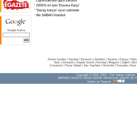
Öğrencilerden giysi yardımı
2005'in en iyisi 'Duvara Karşı'
'Savaş karşıtı' oyun sahnede
Alo SABAH İstanbul
Google Arama
Günün İçinden
|
Yazarlar
|
Ekonomi
|
Gündem
|
Siyaset
|
Dünya |
Telev
Spor
|
Günaydın
|
Kapak Güzeli
|
Astroloji
|
Magazin
|
Sağlık
|
Biz
Cumartesi
|
Pazar Sabah
|
Sarı Sayfalar
|
Otomobil
|
Dosyalar
|
Arşiv
Copyright © 2003, 2004 - Tüm hakları saklıdır.
MERKEZ GAZETE DERGİ BASIM YAYINCILIK SANAYİ VE T
Üretim ve Tasarım