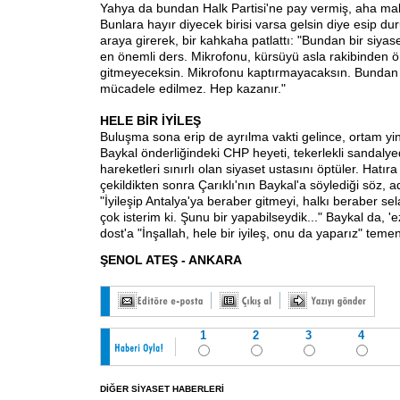
Yahya da bundan Halk Partisi'ne pay vermiş, aha m
Bunlara hayır diyecek birisi varsa gelsin diye esip d
araya girerek, bir kahkaha patlattı: "Bundan bir siyas
en önemli ders. Mikrofonu, kürsüyü asla rakibinden ö
gitmeyeceksin. Mikrofonu kaptırmayacaksın. Bundan 
mücadele edilmez. Hep kazanır."
HELE BİR İYİLEŞ
Buluşma sona erip de ayrılma vakti gelince, ortam yi
Baykal önderliğindeki CHP heyeti, tekerlekli sandaly
hareketleri sınırlı olan siyaset ustasını öptüler. Hatıra
çekildikten sonra Çarıklı'nın Baykal'a söylediği söz, 
"İyileşip Antalya'ya beraber gitmeyi, halkı beraber s
çok isterim ki. Şunu bir yapabilseydik..." Baykal da, 'e
dost'a "İnşallah, hele bir iyileş, onu da yaparız" tem
ŞENOL ATEŞ - ANKARA
1
2
3
4
DİĞER SİYASET HABERLERİ