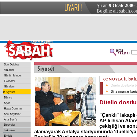
Şu an
9 Ocak 2006 -
Bugüne ait sabah.com
Son Dakika
Yazarlar
Günün İçinden
Ekonomi
Düello dostlukla bi
Gündem
Bir zamanlar karta
»
Siyaset
Dünya
Düello dostluk
Spor
Hava Durumu
Sarı Sayfalar
"Çarıklı" lakaplı
Ana Sayfa
AP'li İhsan Ata
Dosyalar
çekiştiği ve son
Teknoloji
alamayarak Antalya stadyumunda 'düello'ya d
Emlak