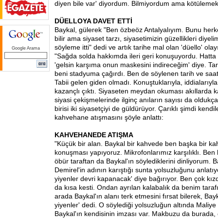
diyen bile var' diyordum. Bilmiyordum ama kötülemek 
DÜELLOYA DAVET ETTİ
Baykal, gülerek "Ben özbeöz Antalyalıyım. Bunu herkes
bilir ama siyaset tarzı, siyasetimizin güzellikleri diyel
söyleme itti" dedi ve artık tarihe mal olan 'düello' olayı
Google Arama
"Sağda solda hakkımda ileri geri konuşuyordu. Hatta g
'gelsin karşıma onun maskesini indireceğim' diye. Tar
beni stadyuma çağırdı. Ben de söylenen tarih ve saat
Tabii gelen giden olmadı. Konuştuklarıyla, iddialarıyl
kazançlı çıktı. Siyaseten meydan okuması akıllarda ka
siyasi çekişmelerinde ilginç anıların sayısı da oldukç
birisi iki siyasetçiyi de güldürüyor. Çarıklı şimdi kendi
kahvehane atışmasını şöyle anlattı:
KAHVEHANEDE ATIŞMA
"Küçük bir alan. Baykal bir kahvede ben başka bir k
konuşması yapıyoruz. Mikrofonlarımız karşılıklı. B
öbür taraftan da Baykal'ın söylediklerini dinliyorum. 
Demirel'in adının karıştığı sunta yolsuzluğunu anlatıy
yiyenler devri kapanacak' diye bağırıyor. Ben çok kız
da kısa kesti. Ondan ayrılan kalabalık da benim tara
arada Baykal'ın alanı terk etmesini fırsat bilerek, Bay
yiyenler' dedi. O söylediği yolsuzluğun altında Maliye
Baykal'ın kendisinin imzası var. Makbuzu da burada, 