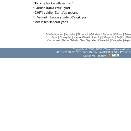
'Bir kuş tek kanatla uçmaz'
Gül'den İran'a kritik uyarı
CHP'li vekiller Zarha'da toplandı
...Ve kadın kotası yüzde 30'a çıkıyor
Meclis'ten 'federal' yanıt
Günün İçinden
|
Yazarlar
|
Ekonomi
|
Gündem
|
Siyaset
|
Dünya |
Telev
Spor
|
Günaydın
|
Kapak Güzeli
|
Astroloji
|
Magazin
|
Sağlık
|
Biz
Cumartesi
|
Pazar Sabah
|
Sarı Sayfalar
|
Otomobil
|
Dosyalar
|
Arşiv
Copyright © 2003, 2004 - Tüm hakları saklıdır.
MERKEZ GAZETE DERGİ BASIM YAYINCILIK SANAYİ VE T
Üretim ve Tasarım