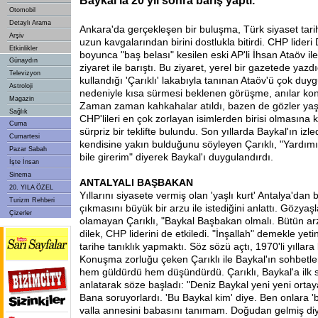
Baykal'la 20 yıl sonra barış yaptı.
Otomobil
Detaylı Arama
Ankara'da gerçekleşen bir buluşma, Türk siyaset tarih
Arşiv
uzun kavgalarından birini dostlukla bitirdi. CHP lideri 
Etkinlikler
boyunca "baş belası" kesilen eski AP'li İhsan Ataöv ile
Günaydın
ziyaret ile barıştı. Bu ziyaret, yerel bir gazetede yazd
Televizyon
kullandığı 'Çarıklı' lakabıyla tanınan Ataöv'ü çok duyg
Astroloji
nedeniyle kısa sürmesi beklenen görüşme, anılar ko
Magazin
Zaman zaman kahkahalar atıldı, bazen de gözler yaşa
Sağlık
CHP'lileri en çok zorlayan isimlerden birisi olmasına 
Cuma
sürpriz bir teklifte bulundu. Son yıllarda Baykal'ın izled
Cumartesi
kendisine yakın bulduğunu söyleyen Çarıklı, "Yardı
Pazar Sabah
bile girerim" diyerek Baykal'ı duygulandırdı.
İşte İnsan
Sinema
ANTALYALI BAŞBAKAN
20. YILA ÖZEL
Yıllarını siyasete vermiş olan 'yaşlı kurt' Antalya'dan
Turizm Rehberi
çıkmasını büyük bir arzu ile istediğini anlattı. Gözyaş
Çizerler
olamayan Çarıklı, "Baykal Başbakan olmalı. Bütün ar
dilek, CHP liderini de etkiledi. "İnşallah" demekle yeti
tarihe tanıklık yapmaktı. Söz sözü açtı, 1970'li yıllara 
Konuşma zorluğu çeken Çarıklı ile Baykal'ın sohbetle
hem güldürdü hem düşündürdü. Çarıklı, Baykal'a ilk 
anlatarak söze başladı: "Deniz Baykal yeni yeni ortaya
Bana soruyorlardı. 'Bu Baykal kim' diye. Ben onlara 'b
valla annesini babasını tanımam. Doğudan gelmiş diyo