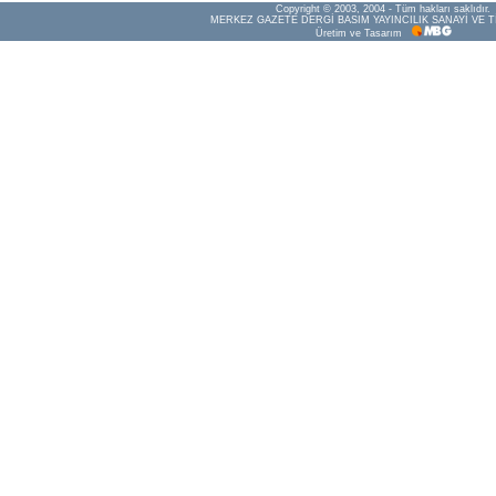
Copyright © 2003, 2004 - Tüm hakları saklıdır.
MERKEZ GAZETE DERGİ BASIM YAYINCILIK SANAYİ VE T
Üretim ve Tasarım