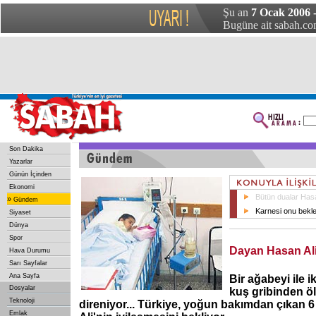
Şu an
7 Ocak 2006 
Bugüne ait sabah.com
Son Dakika
Yazarlar
Günün İçinden
Ekonomi
Bütün dualar Hasan
»
Gündem
Karnesi onu bekle
Siyaset
Dünya
Spor
Dayan Hasan Al
Hava Durumu
Sarı Sayfalar
Ana Sayfa
Bir ağabeyi ile i
Dosyalar
kuş gribinden öl
Teknoloji
direniyor... Türkiye, yoğun bakımdan çıkan 
Emlak