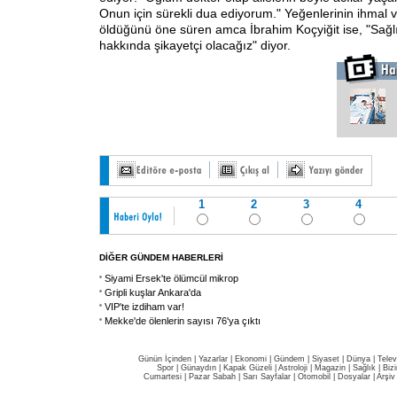
Onun için sürekli dua ediyorum." Yeğenlerinin ihmal v
öldüğünü öne süren amca İbrahim Koçyiğit ise, "Sağl
hakkında şikayetçi olacağız" diyor.
1
2
3
4
DİĞER GÜNDEM HABERLERİ
Siyami Ersek'te ölümcül mikrop
Gripli kuşlar Ankara'da
VIP'te izdiham var!
Mekke'de ölenlerin sayısı 76'ya çıktı
Günün İçinden
|
Yazarlar
|
Ekonomi
|
Gündem
|
Siyaset
|
Dünya |
Telev
Spor
|
Günaydın
|
Kapak Güzeli
|
Astroloji
|
Magazin
|
Sağlık
|
Biz
Cumartesi
|
Pazar Sabah
|
Sarı Sayfalar
|
Otomobil
|
Dosyalar
|
Arşiv