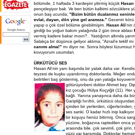
bölümde, 1 haftada 3 kardeşini yitirmiş küçük
Hasan 
pençeleşiyor bak. Ve ben bütün kalbimi sözcüklere yü
onun baş ucunda;
"Bizim bütün dualarımız seninle
evlat, dayan, dön yine gel aramıza."
Gecenin körü. B
yapıp o çok özel bölüme girebilmişim.
Hasan Ali
'nin
girdiği bu yoğun bakım yatağında 2 gün önce ablası
Google Arama
vermiş kadere bakar mısın?.. Yastığının altında yarı
Salakça bir düşünce geliyor aklıma; "Azrail'e teklif m
canımı alma!"
mı diyor ne. Sonra böylesi lüzumsuz 
kovuyorum usumdan.
ÜRKÜTÜCÜ SES
Hasan Ali'nin yanı başında bir yatak daha var. Kendis
teyzesi de kuşku uyandırmış doktorlarda. Meğer onda
belirtileri baş göstermiş, onu da yan yatağa koyuver
götürüyor
beni doktor Ahmet bey. Di
kız çocuğu Hülya Koçyiğit (11). Her 
bağlı. Yanına yanaşınca daha da büy
Garipliği hırıltılı, ürkütücü oluşunda
içinden bir yerlerden, ciğerlerinden,
ses sanki. O kadar hızlı inip kalkıyo
bir koşuyu henüz bitirmiş. Onca sar
yüzüne, boğazına raptedilen onca ya
arasında bile, çok sevimli, çok şirin, 
yüzü var karşımda. Doktorlar hemşirel