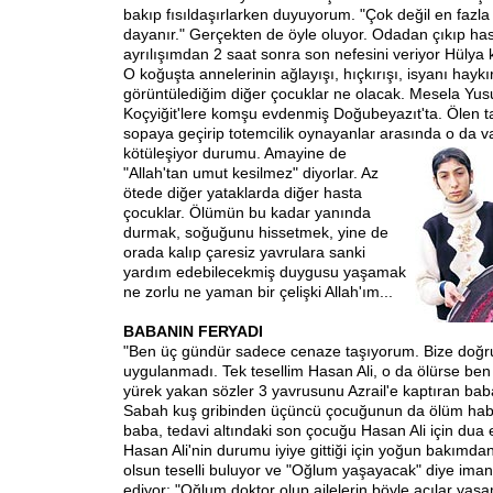
bakıp fısıldaşırlarken duyuyorum. "Çok değil en fazl
dayanır." Gerçekten de öyle oluyor. Odadan çıkıp h
ayrılışımdan 2 saat sonra son nefesini veriyor Hülya kı
O koğuşta annelerinin ağlayışı, hıçkırışı, isyanı haykı
görüntülediğim diğer çocuklar ne olacak. Mesela Yus
Koçyiğit'lere komşu evdenmiş Doğubeyazıt'ta. Ölen 
sopaya geçirip totemcilik oynayanlar arasında o da v
kötüleşiyor durumu. Ama
yine de
"Allah'tan umut kesilmez" diyorlar. Az
ötede diğer yataklarda diğer hasta
çocuklar. Ölümün bu kadar yanında
durmak, soğuğunu hissetmek, yine de
orada kalıp çaresiz yavrulara sanki
yardım edebilecekmiş duygusu yaşamak
ne zorlu ne yaman bir çelişki Allah'ım...
BABANIN FERYADI
"Ben üç gündür sadece cenaze taşıyorum. Bize doğru
uygulanmadı. Tek tesellim Hasan Ali, o da ölürse ben
yürek yakan sözler 3 yavrusunu Azrail'e kaptıran baba
Sabah kuş gribinden üçüncü çocuğunun da ölüm haberi
baba, tedavi altındaki son çocuğu Hasan Ali için dua e
Hasan Ali'nin durumu iyiye gittiği için yoğun bakımdan 
olsun teselli buluyor ve "Oğlum yaşayacak" diye iman
ediyor: "Oğlum doktor olup ailelerin böyle acılar yaş