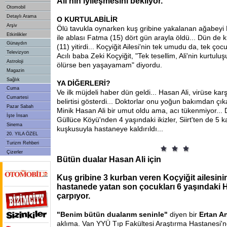
Ali'nin iyileşmesini bekliyor.
Otomobil
Detaylı Arama
O KURTULABİLİR
Arşiv
Ölü tavukla oynarken kuş gribine yakalanan ağabeyi
Etkinlikler
ile ablası Fatma (15) dört gün arayla öldü... Dün de 
Günaydın
(11) yitirdi... Koçyiğit Ailesi'nin tek umudu da, tek çoc
Televizyon
Acılı baba Zeki Koçyiğit, "Tek tesellim, Ali'nin kurtulu
Astroloji
ölürse ben yaşayamam" diyordu.
Magazin
Sağlık
YA DİĞERLERİ?
Cuma
Ve ilk müjdeli haber dün geldi... Hasan Ali, virüse ka
Cumartesi
belirtisi gösterdi... Doktorlar onu yoğun bakımdan çık
Pazar Sabah
Minik Hasan Ali bir umut oldu ama, acı tükenmiyor...
İşte İnsan
Güllüce Köyü'nden 4 yaşındaki ikizler, Siirt'ten de 5 k
Sinema
kuşkusuyla hastaneye kaldırıldı...
20. YILA ÖZEL
Turizm Rehberi
Çizerler
Bütün dualar Hasan Ali için
Kuş gribine 3 kurban veren Koçyiğit ailesini
hastanede yatan son çocukları 6 yaşındaki H
çarpıyor.
"Benim bütün dualarım seninle"
diyen bir
Ertan 
aklıma. Van YYÜ Tıp Fakültesi Araştırma Hastanesi'nd