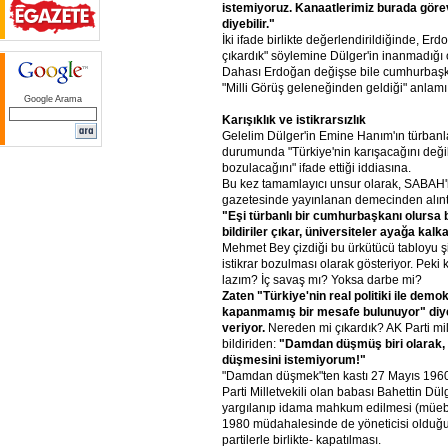
istemiyoruz.
Kanaatlerimiz
burada
göre
diyebilir."
İki ifade birlikte değerlendirildiğinde, Er
çıkardık" söylemine Dülger'in inanmadığı
Dahası Erdoğan değişse bile cumhurbaş
"Milli Görüş geleneğinden geldiği" anla
Google Arama
Karışıklık
ve
istikrarsızlık
Gelelim Dülger'in Emine Hanım'ın türban
durumunda "Türkiye'nin karışacağını değil,
bozulacağını" ifade ettiği iddiasına.
Bu kez tamamlayıcı unsur olarak, SABAH'l
gazetesinde yayınlanan demecinden alınt
"Eşi
türbanlı
bir
cumhurbaşkanı
olursa
bildiriler
çıkar,
üniversiteler
ayağa
kalkar
Mehmet Bey çizdiği bu ürkütücü tabloyu şim
istikrar bozulması olarak gösteriyor. Peki k
lazım? İç savaş mı? Yoksa darbe mi?
Zaten
"Türkiye'nin
real
politiki
ile
demok
kapanmamış
bir
mesafe
bulunuyor"
diy
veriyor.
Nereden mi çıkardık? AK Parti mill
bildiriden:
"Damdan
düşmüş
biri
olarak,
düşmesini
istemiyorum!"
"Damdan düşmek"ten kastı 27 Mayıs 1960 
Parti Milletvekili olan babası Bahettin Dü
yargılanıp idama mahkum edilmesi (müebbe
1980 müdahalesinde de yöneticisi olduğu 
partilerle birlikte- kapatılması.