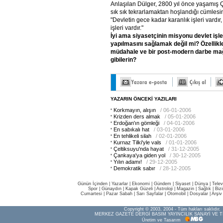
Anlaşılan Dülger, 2800 yıl önce yaşamış 
sık sık tekrarlamaktan hoşlandığı cümlesin
"Devletin gece kadar karanlık işleri vardı
işleri vardır."
İyi
ama
siyasetçinin
misyonu
devlet
işle
yapılmasını
sağlamak
değil
mi?
Özellikl
müdahale
ve
bir
post-modern
darbe
ma
gibilerin?
YAZARIN ÖNCEKİ YAZILARI
Korkmayın, alışın
/ 06-01-2006
Krizden ders almak
/ 05-01-2006
Erdoğan'ın gömleği
/ 04-01-2006
En sabıkalı hat
/ 03-01-2006
En tehlikeli silah
/ 02-01-2006
Kurnaz Tilki'yle vals
/ 01-01-2006
Çeltiksuyu'nda hayat
/ 31-12-2005
Çankaya'ya giden yol
/ 30-12-2005
Yılın adamı!
/ 29-12-2005
Demokratik sabır
/ 28-12-2005
Günün İçinden
|
Yazarlar
|
Ekonomi
|
Gündem
|
Siyaset
|
Dünya |
Telev
Spor
|
Günaydın
|
Kapak Güzeli
|
Astroloji
|
Magazin
|
Sağlık
|
Biz
Cumartesi
|
Pazar Sabah
|
Sarı Sayfalar
|
Otomobil
|
Dosyalar
|
Arşiv
Copyright © 2003, 2004 - Tüm hakları saklıdır.
MERKEZ GAZETE DERGİ BASIM YAYINCILIK SANAYİ VE T
Üretim ve Tasarım