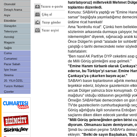
hatırlatıyoruz)
milletvekili
Mehmet
Dülg
Otomobil
toplantısı
düzenledi.
Detaylı Arama
Konusu: SABAH'a yaptığı ve "Emine Hanım'
Arşiv
sarsar" başlığıyla yayınladığımız demecin
Etkinlikler
üstüne ricat harekatı!
Günaydın
Ama "kontrollu ricat". Çünkü hem bellekle
sözlerinin arkasında durmaya çalışıyor, 
Televizyon
istememiştim" diyerek, sığınacağı aralık ka
Astroloji
Önce Dülger'in şimdi "alalade bir sohbetti
Magazin
çalıştığı o tarihi demecindeki neler söyled
Sağlık
hatırlatalım:
Cuma
"Ben nasıl AK Parti'ye DYP ceketimi asıp
Cumartesi
de Milli Görüş gömleğini asıp gelmeli."
Pazar Sabah
"Emine
Hanım
türbanlı
olarak
Çankaya'
İşte İnsan
ederse,
bu
Türkiye'yi
sarsar.
Emine
Ha
Çankaya'ya
çıkarken
başını
açar."
Sinema
SABAH'ı basın toplantısının ağırlık merkez
20. YILA ÖZEL
teşekkür ederiz, böylece gazetemizin etkin
Turizm Rehberi
ancak Dülger yalnızca bize konuşmadı. 
Çizerler
mağduru" olduğu iddiasının geçerliliği yok
Örneğin SABAH'taki demecinden on gün 
TV'de gazetecilerin cumhurbaşkanlığı seçim
Görüş ağırlığıyla ilgili sorularına Erdoğan
saçlarını diken diken edecek yanıtlar verdi. 
"Milli
Görüş
geleneğinden
gelen
birisi
c
diyorum.
Olmaması
lazım
demiyorum,
o
Şimdi bu cevabın peşine SABAH'a demeci
ekleyin:
"Belki
de
sayın
Başbakan,
'Biz