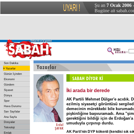
Şu an
7 Ocak 2006 
Bugüne ait sabah.com
Son Dakika
»
Yazarlar
Günün İçinden
Ekonomi
Gündem
İki arada bir derede
Siyaset
Dünya
AK Partili Mehmet Dülger'e acıdık. D
Spor
ezilmiş siyasetçi görüntüsü sergile
Hava Durumu
demecinin mürekkebi bile kurumadığ
Sarı Sayfalar
pişkinliğine başvuramadı. Ama "şimd
Ana Sayfa
gerektiğini bildiği için de Erdoğan'
Dosyalar
umuduyla çırpınıp durdu.
Teknoloji
AK Parti'nin
DYP
kökenli
(kendisi
sık
sı
Emlak