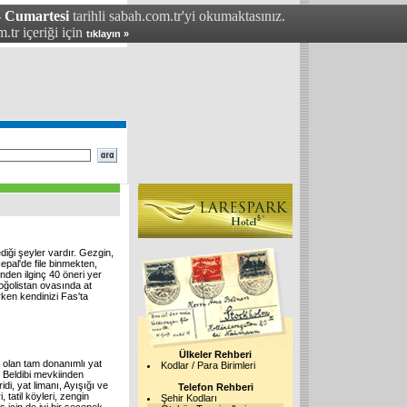
- Cumartesi
tarihli sabah.com.tr'yi okumaktasınız.
.tr içeriği için
tıklayın »
iği şeyler vardır. Gezgin,
pal'de file binmekten,
inden ilginç 40 öneri yer
Moğolistan ovasında at
urken kendinizi Fas'ta
Ülkeler Rehberi
y olan tam donanımlı yat
Kodlar / Para Birimleri
 Beldibi mevkiinden
i, yat limanı, Ayışığı ve
Telefon Rehberi
, tatil köyleri, zengin
Şehir Kodları