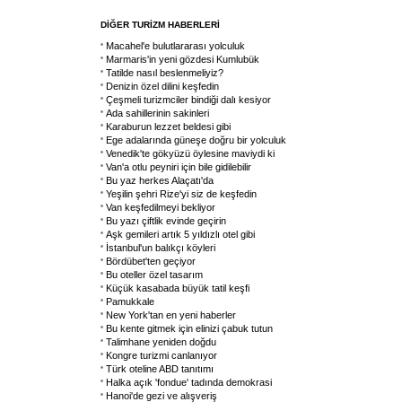
DİĞER TURİZM HABERLERİ
Macahel'e bulutlararası yolculuk
Marmaris'in yeni gözdesi Kumlubük
Tatilde nasıl beslenmeliyiz?
Denizin özel dilini keşfedin
Çeşmeli turizmciler bindiği dalı kesiyor
Ada sahillerinin sakinleri
Karaburun lezzet beldesi gibi
Ege adalarında güneşe doğru bir yolculuk
Venedik'te gökyüzü öylesine maviydi ki
Van'a otlu peyniri için bile gidilebilir
Bu yaz herkes Alaçatı'da
Yeşilin şehri Rize'yi siz de keşfedin
Van keşfedilmeyi bekliyor
Bu yazı çiftlik evinde geçirin
Aşk gemileri artık 5 yıldızlı otel gibi
İstanbul'un balıkçı köyleri
Bördübet'ten geçiyor
Bu oteller özel tasarım
Küçük kasabada büyük tatil keşfi
Pamukkale
New York'tan en yeni haberler
Bu kente gitmek için elinizi çabuk tutun
Talimhane yeniden doğdu
Kongre turizmi canlanıyor
Türk oteline ABD tanıtımı
Halka açık 'fondue' tadında demokrasi
Hanoi'de gezi ve alışveriş