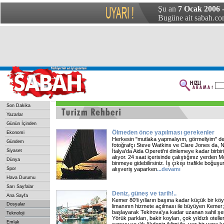
Şu an
7 Ocak 2006 
Bugüne ait sabah.com
Son Dakika
Yazarlar
Günün İçinden
Ölmeden önce yapılması gerekenler
Ekonomi
Herkesin "mutlaka yapmalıyım, görmeliyim" ded
Gündem
fotoğrafçı Steve Watkins ve Clare Jones da, Ne
Siyaset
İtalya'da Aida Opereti'ni dinlemeye kadar birbir
alıyor. 24 saat içerisinde çalıştığınız yerden 
Dünya
binmeye gidebilirsiniz. İş çıkışı trafikle boğuş
Spor
alışveriş yaparken
...
devamı
Hava Durumu
Sarı Sayfalar
Deniz, güneş ve tarih!..
Ana Sayfa
Kemer 80'li yılların başına kadar küçük bir kö
Dosyalar
limanının hizmete açılması ile büyüyen Kemer;
başlayarak Tekirova'ya kadar uzanan sahil şerid
Teknoloji
Yörük parkları, bakir koyları, çok yıldızlı otelleri
Emlak