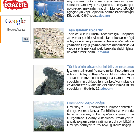
istiyorsunuz... O zaman bu yazı tam size göre
sitesinin sahibi Eyüp Coşkun size 'en yakın ol
götürecek' mekânları yazdı... Ekincik / MUĞLA
ağaçlarıyla kaplı tepelerin denize kadar indiği
Köyceğiz Gölü'nden
...
devamı
Google Arama
Taşa işlenen uygarlık
Tarih ve kültür turlarını sevenler için... Kap
altı yeraltı şehirleriyle dolu; fakat bunların k
ortaya çıkarılmış durumda. Nevşehir'e gelince
yolundan Ürgüp yoluna devam edebilirsiniz. 
ya da şehir merkezindeki bankalarda bir işini
devam etmek daha
...
devamı
Türkiye'nin efsanelerini biliyor musunu
İşte son tatil trendi "efsane turizmi"ne adım at
rehber... Ağlayan Kaya-Niobe Manisa'daki Ağl
Tantalos'un kızı Niobe olduğuna inanılır... Efs
çocuklarının çokluğu tanrıça Leto'yu kıskandırı
ve Artemis'ten Niobe'nin cezalandırılmasını ist
çocuklarını öldürür. 12
...
devamı
Ordu'dan Sarp'a doğru
Ordu'dayız... Güzelliklerini sunuyor cömertçe
duruşu ve insanlarıyla. Tarihi kilise ve yanınd
tertemiz görünüyor. Boztepe'ye çıkıyoruz, m
Gürgentepe, Gölköy yükseklere tırmanıyoruz. 
ancak akşam yağan yağmurla yol çok kötü ha
Ordu'ya dönüyoruz. Yol boyu güzelim ahşap
...