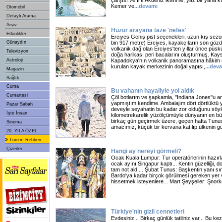
çarşısı ve ılık Akdeniz iklimi ile, yaz bir yana k
Kemer ve
...
devamı
Otomobil
Detaylı Arama
Arşiv
Huzur arayana taze 'nefes'
Etkinlikler
Erciyes Geniş pist seçenekleri, uzun kış sezon
Günaydın
bin 917 metre) Erciyes, kayakçıların son gözd
volkanik dağ olan Erciyes'ten yıllar önce püsk
Televizyon
doğa harikası peri bacalarını oluşturmuş. Kay
Astroloji
Kapadokya'nın volkanik panoramasına hâkim 
kurulan kayak merkezinin doğal yapısı,
...
dev
Magazin
Sağlık
Cuma
Bu vahanın hayaliyle yol aldık
Cumartesi
Çöl botlarım ve şapkamla, "Indiana Jones"u an
yapmıştım kendime. Ambalajım dört dörtlüktü 
Pazar Sabah
deveyle seyahatin bu kadar zor olduğunu söy
İşte İnsan
kilometrekarelik yüzölçümüyle dünyanın en bü
birkaç gün geçirmek üzere, geçen hafta Tunus'
Sinema
amacımız, küçük bir kervana katılıp ülkenin g
20. YILA ÖZEL
»
Turizm Rehberi
Çizerler
Hangi ay nereyi görmeli?
Ocak Kuala Lumpur: Tur operatörlerinin hazırla
ocak ayını Singapur kaptı... Kentin güzelliği, d
tam not aldı... Şubat Tunus: Başkentin yanı s
Bardo'ya kadar birçok görülmesi gereken yer va
hissetmek isteyenlere... Mart Şeyşeller: Şnorke
Türkiye'nin gizli cennetleri
Evdesiniz... Birkaç günlük tatiliniz var... Bu ke