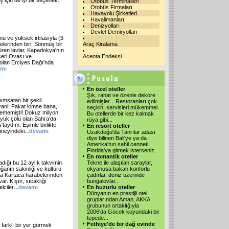
ış için de iyi bir seçenek.
Otobüs Terminalleri
Otobüs Firmaları
Havayolu Şirketleri
Havalimanları
Denizyolları
Devlet Demiryolları
u ve yüksek irtifasıyla (3
elerinden biri. Sönmüş bir
Araç Kiralama
üren lavlar, Kapadokya'nın
seri Ovası ve
Acenta Endeksi
olan Erciyes Dağı'nda
amı
En özel oteller
Şık, rahat ve özenle dekore
ımsatan bir şekil
edilmişler... Restoranları çok
yani! Fakat kimse bana,
seçkin, servisleri mükemmel.
lememişti! Dokuz milyon
Bu otellerde bir kez kalmak
yük çölü olan Sahra'da
rüya gibi
...
taydım. Eşimle birlikte
En resort oteller
üneyindeki
...
devamı
Uzakdoğu'da Tanrılar adası
diye bilinen Bali'ye ya da
Amerika'nın sahil cenneti
Florida'ya gitmek isterseniz
...
En romantik oteller
dığı bu 12 aylık takvimin
Tekne ile ulaşılan saraylar,
oğanın sakinliği ve kültürü
okyanusa bakan konforlu
ıra Kartaca harabelerinden
çadırlar, deniz üzerinde
r. Kışın, sıcaklığı
bungalovlar
...
lciler
...
devamı
En huzurlu oteller
Dünyanın en prestijli otel
gruplarından Aman, AKKA
grubunun ortaklığıyla
2006'da Göcek koyundaki bir
tepede
...
Fethiye'de bir dağ evinde
z farklı bir yer görmek