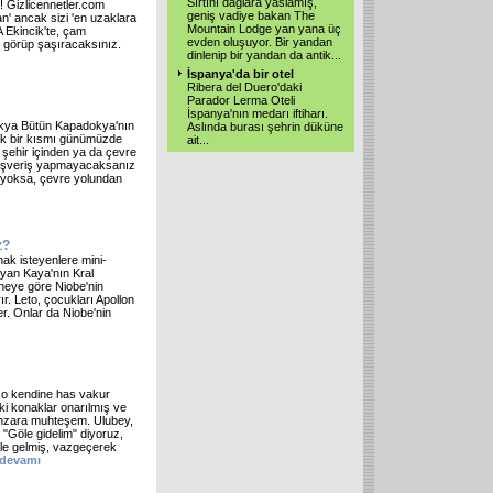
Sırtını dağlara yaslamış,
! Gizlicennetler.com
geniş vadiye bakan The
an' ancak sizi 'en uzaklara
Mountain Lodge yan yana üç
 Ekincik'te, çam
evden oluşuyor. Bir yandan
ni görüp şaşıracaksınız.
dinlenip bir yandan da antik
...
İspanya'da bir otel
Ribera del Duero'daki
Parador Lerma Oteli
İspanya'nın medarı iftiharı.
adokya Bütün Kapadokya'nın
Aslında burası şehrin düküne
üçük bir kısmı günümüzde
ait
...
 şehir içinden ya da çevre
Alışveriş yapmayacaksanız
z yoksa, çevre yolundan
z?
mak isteyenlere mini-
ayan Kaya'nın Kral
aneye göre Niobe'nin
r. Leto, çocukları Apollon
er. Onlar da Niobe'nin
, o kendine has vakur
aki konaklar onarılmış ve
anzara muhteşem. Ulubey,
"Göle gidelim" diyoruz,
le gelmiş, vazgeçerek
devamı