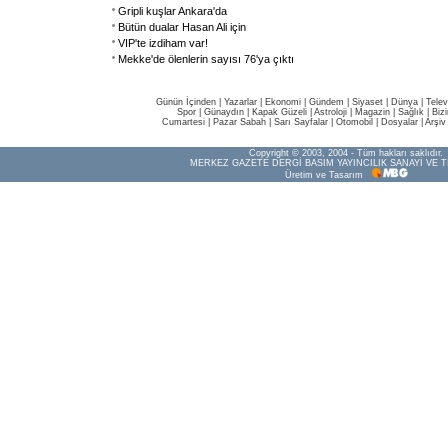
Gripli kuşlar Ankara'da
Bütün dualar Hasan Ali için
VIP'te izdiham var!
Mekke'de ölenlerin sayısı 76'ya çıktı
Günün İçinden
|
Yazarlar
|
Ekonomi
|
Gündem
|
Siyaset
|
Dünya |
Telev
Spor
|
Günaydın
|
Kapak Güzeli
|
Astroloji
|
Magazin
|
Sağlık
|
Biz
Cumartesi
|
Pazar Sabah
|
Sarı Sayfalar
|
Otomobil
|
Dosyalar
|
Arşiv
Copyright © 2003, 2004 - Tüm hakları saklıdır.
MERKEZ GAZETE DERGİ BASIM YAYINCILIK SANAYİ VE T
Üretim ve Tasarım