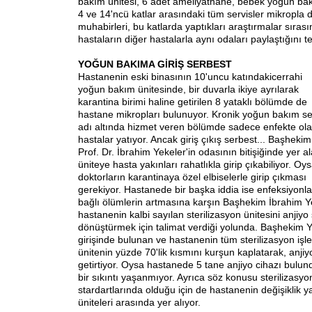
bakım ünitesi, 6 adet ameliyathane, bebek yoğun bakı
4 ve 14'ncü katlar arasındaki tüm servisler mikropla
muhabirleri, bu katlarda yaptıkları araştırmalar sıra
hastaların diğer hastalarla aynı odaları paylaştığını tes
YOĞUN BAKIMA GİRİŞ SERBEST
Hastanenin eski binasının 10'uncu katındaki
cerrahi
yoğun bakım ünitesinde, bir duvarla ikiye ayrılarak
karantina birimi haline getirilen 8 yataklı bölümde de
hastane mikropları bulunuyor. Kronik yoğun bakım se
adı altında hizmet veren bölümde sadece enfekte ol
hastalar yatıyor. Ancak giriş çıkış serbest... Başhekim
Prof. Dr. İbrahim Yekeler'in odasının bitişiğinde yer a
üniteye hasta yakınları rahatlıkla girip çıkabiliyor. Oys
doktorların karantinaya özel elbiselerle girip çıkması
gerekiyor. Hastanede bir başka iddia ise enfeksiyonl
bağlı ölümlerin artmasına karşın Başhekim İbrahim Ye
hastanenin kalbi sayılan sterilizasyon ünitesini anjiy
dönüştürmek için talimat verdiği yolunda. Başhekim Y
girişinde bulunan ve hastanenin tüm sterilizasyon işle
ünitenin yüzde 70'lik kısmını kurşun kaplatarak, anjiyo
getirtiyor. Oysa hastanede 5 tane anjiyo cihazı bulu
bir sıkıntı yaşanmıyor. Ayrıca söz konusu sterilizasyo
stardartlarında olduğu için de hastanenin değişiklik
üniteleri arasında yer alıyor.