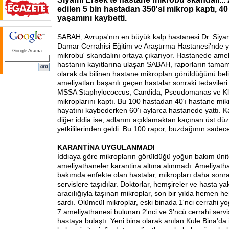
edilen 5 bin hastadan 350'si mikrop kaptı, 40
yaşamını kaybetti.
SABAH, Avrupa'nın en büyük kalp hastanesi Dr. Siy
Damar Cerrahisi Eğitim ve Araştırma Hastanesi'nde 
Google Arama
mikrobu' skandalını ortaya çıkarıyor. Hastanede amel
hastanın kayıtlarına ulaşan SABAH, raporların tama
olarak da bilinen hastane mikropları görüldüğünü beli
ameliyatları başarılı geçen hastalar sonraki tedavile
MSSA Staphylococcus, Candida, Pseudomanas ve Kle
mikroplarını kaptı. Bu 100 hastadan 40'ı hastane mi
hayatını kaybederken 60'ı aylarca hastanede yattı. K
diğer iddia ise, adlarını açıklamaktan kaçınan üst d
yetkililerinden geldi: Bu 100 rapor, buzdağının sadec
KARANTİNA UYGULANMADI
İddiaya göre mikropların görüldüğü yoğun bakım ünitel
ameliyathaneler karantina altına alınmadı. Ameliyat
bakımda enfekte olan hastalar, mikropları daha sonra 
servislere taşıdılar. Doktorlar, hemşireler ve hasta yak
aracılığıyla taşınan mikroplar, son bir yılda hemen h
sardı. Ölümcül mikroplar, eski binada 1'nci cerrahi yo
7 ameliyathanesi bulunan 2'nci ve 3'ncü cerrahi servi
hastaya bulaştı. Yeni bina olarak anılan Kule Bina'da