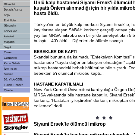
Ünlü kalp hastanesi Siyami Ersek'i ölümcül
Otomobil
kuşattı Önlem alınmadığı için bir yılda mikr
Detaylı Arama
hasta öldü.
Arşiv
Etkinlikler
Türkiye'nin en büyük kalp merkezi Siyami Ersek'te, h
Günaydın
kayıtlarına ulaşan SABAH korkunç gerçeği ortaya çıka
Televizyon
yayılan MRSA mikrobu son bir yılda ameliyat olan 5 b
Astroloji
bulaştı... 40'ı öldü... Diğerleri de ölümle savaştı...
Magazin
Sağlık
BEBEKLER DE KAPTI
Cuma
Skandal bununla da kalmadı. "Enfeksiyon Komitesi" 
Cumartesi
hastanede "kayda değer enfeksiyon olmadığını" açıkl
Pazar Sabah
mikrop hastanedeki bebek bölümüne bile sıçradı. Te
İşte İnsan
bebekten 5'i ölümcül mikrobu kaptı...
Sinema
20. YILA ÖZEL
HASTANE KAPATILMALI
Turizm Rehberi
New York Cornell Üniversitesi kardiyoloğu Özgen Do
Çizerler
MRSA vakasında bile hastane kapatılır. Siyami Ersek'
korkunç. 'Hastaları iyileştirelim' derken, mikroptan öl
edilemez" dedi.
Siyami Ersek'te ölümcül mikrop
Siyami Ersek'te hastane mikrobu skandalı... 