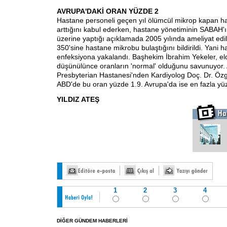
AVRUPA'DAKİ ORAN YÜZDE 2
Hastane personeli geçen yıl ölümcül mikrop kapan ha
arttığını kabul ederken, hastane yönetiminin SABAH'
üzerine yaptığı açıklamada 2005 yılında ameliyat edi
350'sine hastane mikrobu bulaştığını bildirildi. Yani h
enfeksiyona yakalandı. Başhekim İbrahim Yekeler, el
düşünülünce oranların 'normal' olduğunu savunuyor
Presbyterian Hastanesi'nden Kardiyolog Doç. Dr. Öz
ABD'de bu oran yüzde 1.9. Avrupa'da ise en fazla yü
YILDIZ ATEŞ
1
2
3
4
DİĞER GÜNDEM HABERLERİ