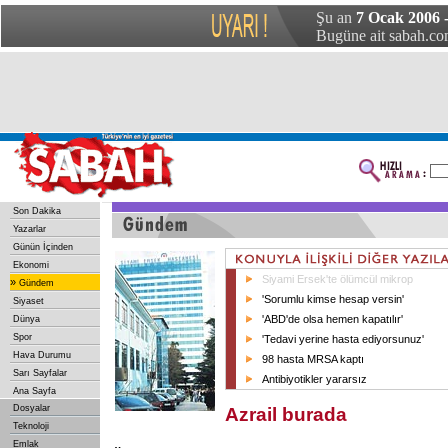
Şu an
7 Ocak 2006 
Bugüne ait sabah.com
Son Dakika
Yazarlar
Günün İçinden
Ekonomi
Siyami Ersek'te ölümcül mikrop
»
Gündem
'Sorumlu kimse hesap versin'
Siyaset
'ABD'de olsa hemen kapatılır'
Dünya
Spor
'Tedavi yerine hasta ediyorsunuz'
Hava Durumu
98 hasta MRSA kaptı
Sarı Sayfalar
Antibiyotikler yararsız
Ana Sayfa
Dosyalar
Azrail burada
Teknoloji
Emlak