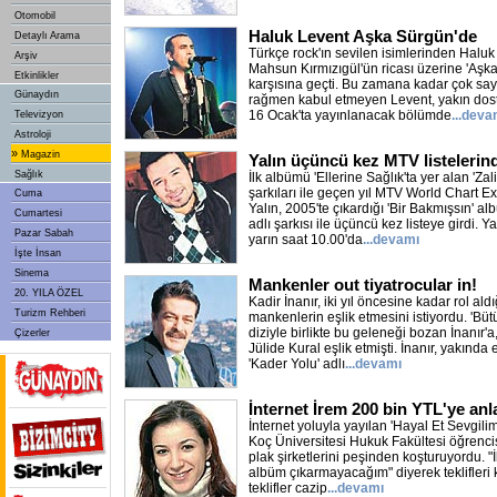
Otomobil
Haluk Levent Aşka Sürgün'de
Detaylı Arama
Türkçe rock'ın sevilen isimlerinden Haluk
Arşiv
Mahsun Kırmızıgül'ün ricası üzerine 'Aşk
Etkinlikler
karşısına geçti. Bu zamana kadar çok sayı
Günaydın
rağmen kabul etmeyen Levent, yakın dostu
16 Ocak'ta yayınlanacak bölümde
...deva
Televizyon
Astroloji
»
Magazin
Yalın üçüncü kez MTV listelerin
Sağlık
İlk albümü 'Ellerine Sağlık'ta yer alan 'Zal
şarkıları ile geçen yıl MTV World Chart Ex
Cuma
Yalın, 2005'te çıkardığı 'Bir Bakmışsın' 
Cumartesi
adlı şarkısı ile üçüncü kez listeye girdi. Ya
Pazar Sabah
yarın saat 10.00'da
...devamı
İşte İnsan
Sinema
Mankenler out tiyatrocular in!
20. YILA ÖZEL
Kadir İnanır, iki yıl öncesine kadar rol ald
Turizm Rehberi
mankenlerin eşlik etmesini istiyordu. 'Büt
diziyle birlikte bu geleneği bozan İnanır'a
Çizerler
Jülide Kural eşlik etmişti. İnanır, yakınd
'Kader Yolu' adlı
...devamı
İnternet İrem 200 bin YTL'ye anl
İnternet yoluyla yayılan 'Hayal Et Sevgilim
Koç Üniversitesi Hukuk Fakültesi öğrencisi
plak şirketlerini peşinden koşturuyordu. "
albüm çıkarmayacağım" diyerek teklifleri
teklifler cazip
...devamı