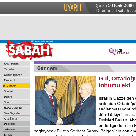
Şu an
5 Ocak 2006 
Bugüne ait sabah.com
Son Dakika
Yazarlar
Günün İçinden
Gül, Ortadoğu
Ekonomi
tohumu ekti
»
Gündem
Siyaset
Dünya
İsrail'in
Gazze'den ç
Spor
ardından Ortadoğu'
Hava Durumu
sağlanması yönünd
Sarı Sayfalar
dün Türkiye'nin ara
Ana Sayfa
Dışişleri Bakanı A
Dosyalar
önderliğinde 5 bin F
Teknoloji
sağlayacak Filistin Serbest Sanayi Bölgesi'nin canland
Emlak