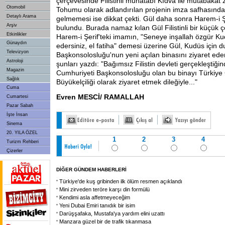
çerçevesinde Filistinli muhatabı Kıdva ile mutabakat z
Otomobil
Tohumu olarak adlandırılan projenin imza safhasında 
Detaylı Arama
gelmemesi ise dikkat çekti. Gül daha sonra Harem-i Şer
Arşiv
bulundu. Burada namaz kılan Gül Filistinli bir küçük 
Etkinlikler
Harem-i Şerif'teki imamın, "Seneye inşallah özgür Ku
Günaydın
edersiniz, el fatiha" demesi üzerine Gül, Kudüs için du
Televizyon
Başkonsolosluğu'nun yeni açılan binasını ziyaret ede
Astroloji
şunları yazdı: "Bağımsız Filistin devleti gerçekleştiğ
Magazin
Cumhuriyeti Başkonsolosluğu olan bu binayı Türkiye
Sağlık
Büyükelçiliği olarak ziyaret etmek dileğiyle..."
Cuma
Evren MESCİ/ RAMALLAH
Cumartesi
Pazar Sabah
İşte İnsan
Sinema
20. YILA ÖZEL
1
2
3
4
Turizm Rehberi
Çizerler
DİĞER GÜNDEM HABERLERİ
Türkiye'de kuş gribinden ilk ölüm resmen açıklandı
Mini zirveden teröre karşı din formülü
Kendimi asla affetmeyeceğim
Yeni Dubai Emiri tanıdık bir isim
Darüşşafaka, Mustafa'ya yardım elini uzattı
Manzara güzel bir de trafik tıkanmasa