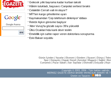
Gelecek yılki bayrama kadar kurban taksiti
Hâkim tutukladı, başsavcı Canpolat serbest bıraktı
Celalettin Cerrah vali mi oluyor?
MİT'ten kargo şirketlerine uyarı
Kaymakamdan 'Cep telefonum dinleniyor' iddiası
Rektör Aşkın görevine başlıyor
Google Arama
'Altın Vuruş'ta gözaltı sayısı 39'a yükseldi
Ülkü Ocakları'nda kanlı devir teslim
Emeklilik için sahte rapor veren doktorlara soruşturma
Eski Bakan soyuldu
Günün İçinden
|
Yazarlar
|
Ekonomi
|
Gündem
|
Siyaset
|
Dünya |
Telev
Spor
|
Günaydın
|
Kapak Güzeli
|
Astroloji
|
Magazin
|
Sağlık
|
Biz
Cumartesi
|
Pazar Sabah
|
Sarı Sayfalar
|
Otomobil
|
Dosyalar
|
Arşiv
Copyright © 2003, 2004 - Tüm hakları saklıdır.
MERKEZ GAZETE DERGİ BASIM YAYINCILIK SANAYİ VE T
Üretim ve Tasarım