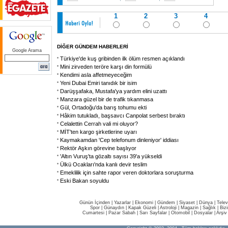
1
2
3
4
DİĞER GÜNDEM HABERLERİ
Google Arama
Türkiye'de kuş gribinden ilk ölüm resmen açıklandı
Mini zirveden teröre karşı din formülü
Kendimi asla affetmeyeceğim
Yeni Dubai Emiri tanıdık bir isim
Darüşşafaka, Mustafa'ya yardım elini uzattı
Manzara güzel bir de trafik tıkanmasa
Gül, Ortadoğu'da barış tohumu ekti
Hâkim tutukladı, başsavcı Canpolat serbest bıraktı
Celalettin Cerrah vali mi oluyor?
MİT'ten kargo şirketlerine uyarı
Kaymakamdan 'Cep telefonum dinleniyor' iddiası
Rektör Aşkın görevine başlıyor
'Altın Vuruş'ta gözaltı sayısı 39'a yükseldi
Ülkü Ocakları'nda kanlı devir teslim
Emeklilik için sahte rapor veren doktorlara soruşturma
Eski Bakan soyuldu
Günün İçinden
|
Yazarlar
|
Ekonomi
|
Gündem
|
Siyaset
|
Dünya |
Telev
Spor
|
Günaydın
|
Kapak Güzeli
|
Astroloji
|
Magazin
|
Sağlık
|
Biz
Cumartesi
|
Pazar Sabah
|
Sarı Sayfalar
|
Otomobil
|
Dosyalar
|
Arşiv