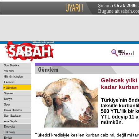
Şu an
5 Ocak 2006 
Bugüne ait sabah.com
Son Dakika
Yazarlar
Günün İçinden
Gelecek yılk
Ekonomi
kadar kurban 
»
Gündem
Siyaset
Dünya
Türkiye'nin önde
Spor
taksitle kurbanlı
Hava Durumu
500 YTL'lik bir 
Sarı Sayfalar
YTL ödeyip 11 ay
Ana Sayfa
mümkün.
Dosyalar
Teknoloji
Tüketici
kredisiyle kesilen kurban caiz mi, değil mi ta
Emlak