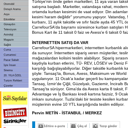
Türkiye'nin önde gelen marketleri, 11 aya varan taksit
Otomobil
satışına başladı. Marketler, vatandaşa rahat, modern 
Detaylı Arama
ortamda kurban kesimini de vaat ediyor. Din adamları 
Arşiv
kesimi haram değildir" yorumunu yapıyor. Vatandaş, 5
Etkinlikler
kurbanı, 11 aylık taksitle ve sıfır faizle ayda 45 YTL ö
Günaydın
CarrefourSA'da bayramı süresince kurban satışları
Televizyon
Bonus Kart ile 11 taksit 0 faiz ve Axess'e 6 taksit 0 fa
Astroloji
Magazin
İNTERNETTEN SATIŞ DA VAR
Sağlık
CarrefourSA hipermarketleri, internetten kurbanlık al
Cuma
da sunuyor. İnternetten sipariş veren müşteriler, tesl
Cumartesi
mağazalardan kolisini teslim alabiliyor. Sipariş sırası
Pazar Sabah
kaydıyla kurban etlerini, TÜ- REV, LÖSEV ve Deniz 
İşte İnsan
karşılığı bağışlayabiliyorlar. Diğer taksitle kurbanlık 
Sinema
şöyle: Tansaş'ta, Bonus, Axess, Maksimum ve World K
20. YILA ÖZEL
uygulanıyor. 11 Ocak'a kadar geçerli bu kampanyalar
Turizm Rehberi
Tansaş, İzmir'de Çiğli, Güzelyalı, Gaziemir, İnciraltı
Çizerler
Tansaş'ta sürüyor. Gima'da da Axess karta 8 taksit, 
Advantage ve İş Bankası kredi kartına faizsiz, 9 Ocak
imkanı sunuluyor. Tuzla'daki bir tesiste kesilen kurban
müşterinin evine 10 YTL karşılığında teslim ediliyor.
Pervin METİN - İSTANBUL / MERKEZ