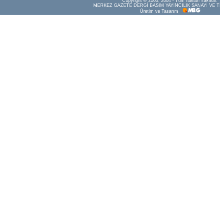
Copyright © 2003, 2004 - Tüm hakları saklıdır.
MERKEZ GAZETE DERGİ BASIM YAYINCILIK SANAYİ VE T
Üretim ve Tasarım