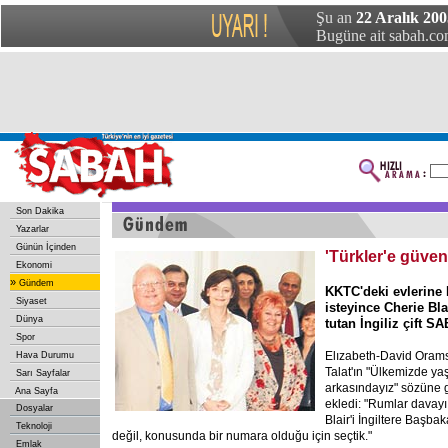
Şu an
22 Aralık 20
Bugüne ait sabah.com
Son Dakika
Yazarlar
Günün İçinden
'Türkler'e güven
Ekonomi
»
Gündem
KKTC'deki evlerine
Siyaset
isteyince Cherie Bla
Dünya
tutan İngiliz çift S
Spor
Elızabeth-David Orams
Hava Durumu
Talat'ın "Ülkemizde y
Sarı Sayfalar
arkasındayız" sözüne g
Ana Sayfa
ekledi: "Rumlar davayı 
Dosyalar
Blair'i İngiltere Başbak
Teknoloji
değil, konusunda bir numara olduğu için seçtik."
Emlak