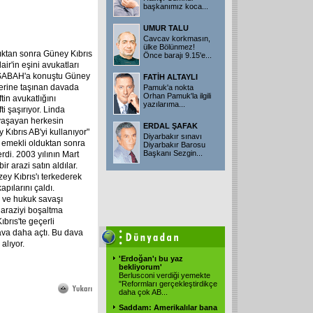
başkanımız koca...
UMUR TALU
Cavcav korkmasın,
ülke Bölünmez!
ldıktan sonra Güney Kıbrıs
Önce barajı 9.15'e...
ir'in eşini avukatları
ti SABAH'a konuştu Güney
FATİH ALTAYLI
lerine taşınan davada
Pamuk'a nokta
Orhan Pamuk'la ilgili
tin avukatlığını
yazılarıma...
i şaşırıyor. Linda
 yaşayan herkesin
ERDAL ŞAFAK
Kıbrıs AB'yi kullanıyor"
Diyarbakır sınavı
a emekli olduktan sonra
Diyarbakır Barosu
Başkanı Sezgin...
rdi. 2003 yılının Mart
r arazi satın aldılar.
zey Kıbrıs'ı terkederek
pılarını çaldı.
i ve hukuk savaşı
 araziyi boşaltma
brıs'te geçerli
ava daha açtı. Bu dava
alıyor.
'Erdoğan'ı bu yaz
bekliyorum'
Berlusconi verdiği yemekte
"Reformları gerçekleştirdikçe
daha çok AB...
Saddam: Amerikalılar bana