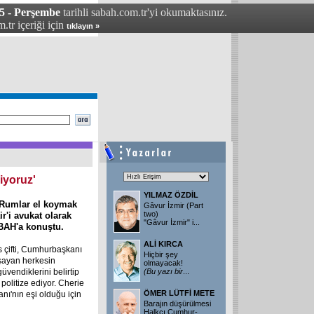
05 - Perşembe
tarihli sabah.com.tr'yi okumaktasınız.
.tr içeriği için
tıklayın »
iyoruz'
YILMAZ ÖZDİL
 Rumlar el koymak
Gâvur İzmir (Part
two)
ir'i avukat olarak
"Gâvur İzmir" i...
ABAH'a konuştu.
ALİ KIRCA
 çifti, Cumhurbaşkanı
Hiçbir şey
aşayan herkesin
olmayacak!
üvendiklerini belirtip
(Bu
yazı
bir
...
politize ediyor. Cherie
ÖMER LÜTFİ METE
anı'nın eşi olduğu için
Barajın düşürülmesi
Halkçı Cumhur-