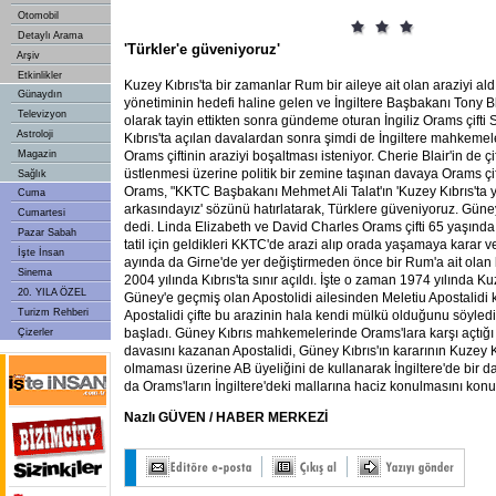
Otomobil
Detaylı Arama
'Türkler'e güveniyoruz'
Arşiv
Etkinlikler
Kuzey
Kıbrıs'ta bir zamanlar Rum bir aileye ait olan araziyi a
Günaydın
yönetiminin hedefi haline gelen ve İngiltere Başbakanı Tony Bla
Televizyon
olarak tayin ettikten sonra gündeme oturan İngiliz Orams çif
Astroloji
Kıbrıs'ta açılan davalardan sonra şimdi de İngiltere mahkeme
Magazin
Orams çiftinin araziyi boşaltması isteniyor. Cherie Blair'in de çif
üstlenmesi üzerine politik bir zemine taşınan davaya Orams çift
Sağlık
Orams, "KKTC Başbakanı Mehmet Ali Talat'ın 'Kuzey Kıbrıs'ta
Cuma
arkasındayız' sözünü hatırlatarak, Türklere güveniyoruz. Güney 
Cumartesi
dedi. Linda Elizabeth ve David Charles Orams çifti 65 yaşınd
Pazar Sabah
tatil için geldikleri KKTC'de arazi alıp orada yaşamaya karar ve
İşte İnsan
ayında da Girne'de yer değiştirmeden önce bir Rum'a ait olan bi
Sinema
2004 yılında Kıbrıs'ta sınır açıldı. İşte o zaman 1974 yılında Ku
20. YILA ÖZEL
Güney'e geçmiş olan Apostolidi ailesinden Meletiu Apostalidi ka
Turizm Rehberi
Apostalidi çifte bu arazinin hala kendi mülkü olduğunu söyled
başladı. Güney Kıbrıs mahkemelerinde Orams'lara karşı açtığı
Çizerler
davasını kazanan Apostalidi, Güney Kıbrıs'ın kararının Kuzey Kı
olmaması üzerine AB üyeliğini de kullanarak İngiltere'de bir d
da Orams'ların İngiltere'deki mallarına haciz konulmasını konu 
Nazlı GÜVEN / HABER MERKEZİ