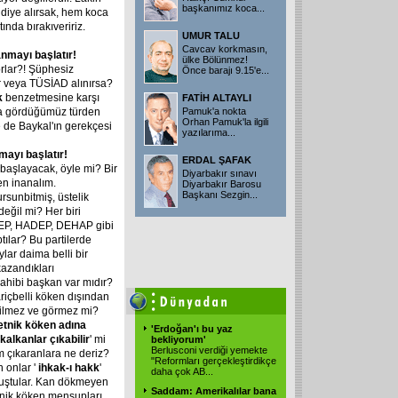
başkanımız koca...
ddiye alırsak, hem koca
ında bırakıveririz.
UMUR TALU
Cavcav korkmasın,
anmayı
başlatır!
ülke Bölünmez!
rlar?! Şüphesiz
Önce barajı 9.15'e...
er veya TÜSİAD alınırsa?
k
benzetmesine karşı
FATİH ALTAYLI
 gördüğümüz türden
Pamuk'a nokta
Orhan Pamuk'la ilgili
 de Baykal'ın gerekçesi
yazılarıma...
nmayı
başlatır!
ERDAL ŞAFAK
başlayacak, öyle mi? Bir
Diyarbakır sınavı
en inanalım.
Diyarbakır Barosu
Başkanı Sezgin...
rsunbitmiş, üstelik
eğil mi? Her biri
 DEP, HADEP, DEHAP gibi
tılar? Bu partilerde
lar daima belli bir
kazandıkları
sahibi başkan var mıdır?
ariçbelli köken dışından
bilmez ve görmez mi?
etnik
köken
adına
'Erdoğan'ı bu yaz
kalkanlar
çıkabilir
' mi
bekliyorum'
Berlusconi verdiği yemekte
 çıkaranlara ne deriz?
"Reformları gerçekleştirdikçe
n onlar '
ihkak-ı
hakk
'
daha çok AB...
vuştular. Kan dökmeyen
Saddam: Amerikalılar bana
tnik köken mensupları