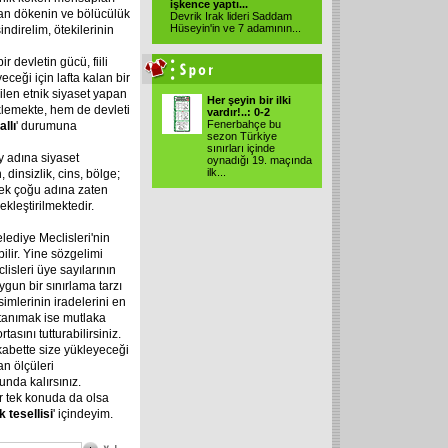
işkence yaptı...
kan dökenin ve bölücülük
Devrik Irak lideri Saddam
Hüseyin'in ve 7 adamının...
ndirelim, ötekilerinin
 devletin gücü, fiili
ceği için lafta kalan bir
ilen etnik siyaset yapan
Her şeyin bir ilki
klemekte, hem de devleti
vardır!..: 0-2
Fenerbahçe bu
allı
' durumuna
sezon Türkiye
sınırları içinde
 adına siyaset
oynadığı 19. maçında
ilk...
 dinsizlik, cins, bölge;
pek çoğu adına zaten
kleştirilmektedir.
lediye Meclisleri'nin
ilir. Yine sözgelimi
isleri üye sayılarının
ygun bir sınırlama tarzı
simlerinin iradelerini en
tanımak ise mutlaka
rtasını tutturabilirsiniz.
kabette size yükleyeceği
an ölçüleri
nda kalırsınız.
r tek konuda da olsa
k
tesellisi
' içindeyim.