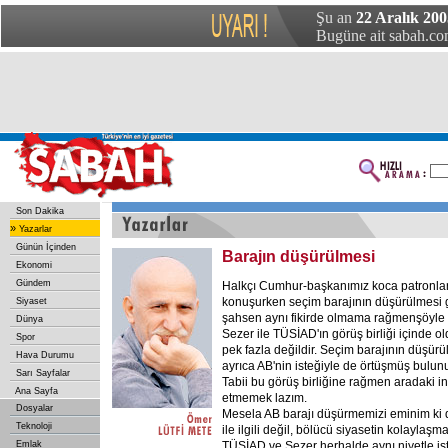
Şu an
22 Aralık 20
Bugüne ait sabah.com
Son Dakika
»
Yazarlar
Günün İçinden
Barajın düşürülmesi
Ekonomi
Gündem
Halkçı Cumhur-başkanımız koca patronla
konuşurken seçim barajının düşürülmesi g
Siyaset
şahsen aynı fikirde olmama rağmenşöyle 
Dünya
Sezer ile TÜSİAD'ın görüş birliği içinde o
Spor
pek fazla değildir. Seçim barajının düşü
Hava Durumu
ayrıca AB'nin isteğiyle de örtüşmüş bulun
Sarı Sayfalar
Tabii bu görüş birliğine rağmen aradaki in
Ana Sayfa
etmemek lazım.
Dosyalar
Mesela AB barajı düşürmemizi eminim ki 
Teknoloji
ile ilgili değil, bölücü siyasetin kolaylaşma
Emlak
TÜSİAD ve Sezer herhalde aynı niyetle isti