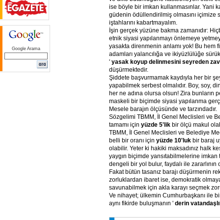
ise böyle bir imkan kullanmasınlar. Yani 
güdenin ödüllendirilmiş olmasını içimize si
iştahlarını kabartmayalım.
İşin gerçek yüzüne bakma zamanıdır: Hiçbir
etnik siyasi yapılanmayı önlemeye yetmeye
yasakta direnmenin anlamı yok! Bu hem fi
Google Arama
adamları yalancılığa ve ikiyüzlülüğe sürü
'
yasak
koyup
delinmesini
seyreden
zav
düşürmektedir.
Şiddete başvurmamak kaydıyla her bir şey
yapabilmek serbest olmalıdır. Boy, soy, din,
her ne adına olursa olsun! Zira bunların 
maskeli bir biçimde siyasi yapılanma gerçe
Mesele barajın ölçüsünde ve tarzındadır.
Sözgelimi TBMM, İl Genel Meclisleri ve Be
tamamı için
yüzde
5'lik
bir ölçü makul olab
TBMM, İl Genel Meclisleri ve Belediye Mecl
belli bir oranı için
yüzde
10'luk
bir baraj u
olabilir. Yeter ki hakiki maksadınız halk ke
yaygın biçimde yansıtabilmelerine imkan 
dengeli bir yol bulur, faydalı ile zararlının o
Fakat bütün tasanız barajı düşürmenin re
zorluklardan ibaret ise, demokratik olmay
savunabilmek için akla karayı seçmek zoru
Ve nihayet; ülkemin Cumhurbaşkanı ile bi
aynı fikirde buluşmanın '
derin
vatandaşlı