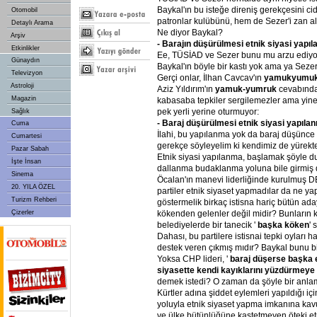
Baykal'ın bu isteğe direniş gerekçesini ci
Otomobil
patronlar kulübünü, hem de Sezer'i zan alt
Detaylı Arama
Ne diyor Baykal?
Arşiv
- Barajın
düşürülmesi
etnik
siyasi
yapıl
Etkinlikler
Ee, TÜSİAD ve Sezer bunu mu arzu ediyo
Günaydın
Baykal'ın böyle bir kastı yok ama ya Sez
Televizyon
Gerçi onlar, İlhan Cavcav'ın
yamukyumu
Astroloji
Aziz Yıldırım'ın
yamuk-yumruk
cevabında
Magazin
kabasaba tepkiler sergilemezler ama yine
pek yerli yerine oturmuyor:
Sağlık
- Baraj
düşürülmesi
etnik
siyasi
yapıla
Cuma
İlahi, bu yapılanma yok da baraj düşünce 
Cumartesi
gerekçe söyleyelim ki kendimiz de yürekt
Pazar Sabah
Etnik siyasi yapılanma, başlamak şöyle du
İşte İnsan
dallanma budaklanma yoluna bile girmiş d
Sinema
Öcalan'ın manevi liderliğinde kurulmuş
20. YILA ÖZEL
partiler etnik siyaset yapmadılar da ne yap
Turizm Rehberi
göstermelik birkaç istisna hariç bütün aday
Çizerler
kökenden gelenler değil midir? Bunların 
belediyelerde bir tanecik '
başka
köken
' 
Dahası, bu partilere istisnai tepki oyları h
destek veren çıkmış mıdır? Baykal bunu 
Yoksa CHP lideri, '
baraj
düşerse
başka
siyasette
kendi
kayıklarını
yüzdürmeye
demek istedi? O zaman da şöyle bir anlam
Kürtler adına şiddet eylemleri yapıldığı içi
yoluyla etnik siyaset yapma imkanına ka
ve ülke bütünlüğüne kastetmeyen öteki e