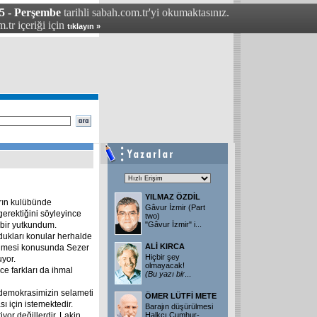
05 - Perşembe
tarihli sabah.com.tr'yi okumaktasınız.
.tr içeriği için
tıklayın »
YILMAZ ÖZDİL
rın kulübünde
Gâvur İzmir (Part
erektiğini söyleyince
two)
bir yutkundum.
"Gâvur İzmir" i...
ldukları konular herhalde
ALİ KIRCA
rülmesi konusunda Sezer
Hiçbir şey
uyor.
olmayacak!
ce farkları da ihmal
(Bu
yazı
bir
...
demokrasimizin selameti
ÖMER LÜTFİ METE
sı için istemektedir.
Barajın düşürülmesi
yor değillerdir. Lakin
Halkçı Cumhur-