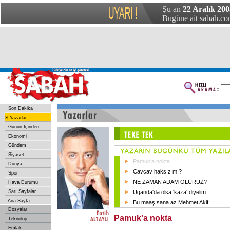
Şu an
22 Aralık 20
Bugüne ait sabah.com
Son Dakika
»
Yazarlar
Günün İçinden
Ekonomi
Gündem
Siyaset
Pamuk'a nokta
Dünya
Cavcav haksız mı?
Spor
NE ZAMAN ADAM OLURUZ?
Hava Durumu
Sarı Sayfalar
Uganda'da olsa 'kaza' diyelim
Ana Sayfa
Bu maaş sana az Mehmet Akif
Dosyalar
Pamuk'a nokta
Teknoloji
Emlak