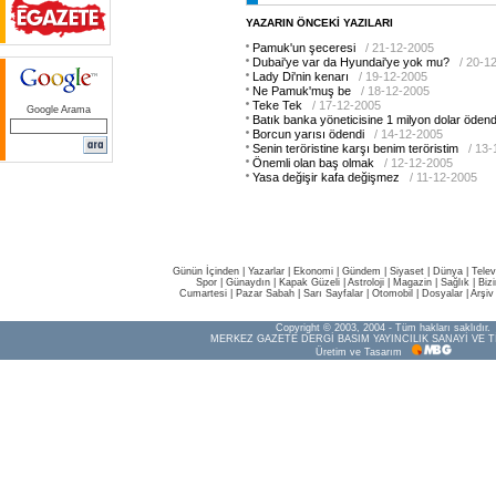
YAZARIN ÖNCEKİ YAZILARI
Pamuk'un şeceresi
/ 21-12-2005
Dubai'ye var da Hyundai'ye yok mu?
/ 20-1
Lady Di'nin kenarı
/ 19-12-2005
Ne Pamuk'muş be
/ 18-12-2005
Teke Tek
/ 17-12-2005
Google Arama
Batık banka yöneticisine 1 milyon dolar ödend
Borcun yarısı ödendi
/ 14-12-2005
Senin teröristine karşı benim teröristim
/ 13
Önemli olan baş olmak
/ 12-12-2005
Yasa değişir kafa değişmez
/ 11-12-2005
Günün İçinden
|
Yazarlar
|
Ekonomi
|
Gündem
|
Siyaset
|
Dünya |
Telev
Spor
|
Günaydın
|
Kapak Güzeli
|
Astroloji
|
Magazin
|
Sağlık
|
Biz
Cumartesi
|
Pazar Sabah
|
Sarı Sayfalar
|
Otomobil
|
Dosyalar
|
Arşiv
Copyright © 2003, 2004 - Tüm hakları saklıdır.
MERKEZ GAZETE DERGİ BASIM YAYINCILIK SANAYİ VE T
Üretim ve Tasarım