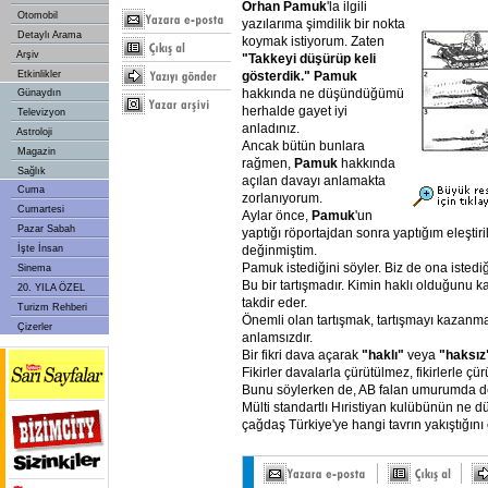
Orhan
Pamuk
'la ilgili
Otomobil
yazılarıma şimdilik bir nokta
Detaylı Arama
koymak istiyorum. Zaten
Arşiv
"Takkeyi
düşürüp
keli
gösterdik."
Pamuk
Etkinlikler
hakkında ne düşündüğümü
Günaydın
herhalde gayet iyi
Televizyon
anladınız.
Astroloji
Ancak bütün bunlara
Magazin
rağmen,
Pamuk
hakkında
Sağlık
açılan davayı anlamakta
Cuma
zorlanıyorum.
Cumartesi
Aylar önce,
Pamuk
'un
Pazar Sabah
yaptığı röportajdan sonra yaptığım eleştir
değinmiştim.
İşte İnsan
Pamuk istediğini söyler. Biz de ona istediği
Sinema
Bu bir tartışmadır. Kimin haklı olduğunu k
20. YILA ÖZEL
takdir eder.
Turizm Rehberi
Önemli olan tartışmak, tartışmayı kazanma
Çizerler
anlamsızdır.
Bir fikri dava açarak
"haklı"
veya
"haksız
Fikirler davalarla çürütülmez, fikirlerle çür
Bunu söylerken de, AB falan umurumda de
Mülti standartlı Hıristiyan kulübünün ne 
çağdaş Türkiye'ye hangi tavrın yakıştığı