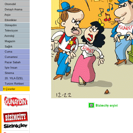
Otomobil
Detaylı Arama
Arşiv
Etkinlikler
Günaydın
Televizyon
Astroloji
Magazin
Sağlık
Cuma
Cumartesi
Pazar Sabah
İşte İnsan
Sinema
20. YILA ÖZEL
Turizm Rehberi
»
Çizerler