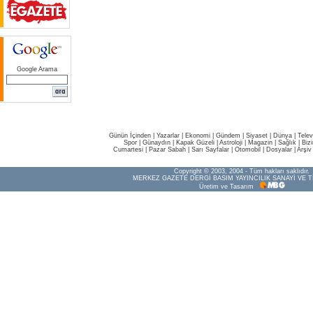
Google Arama
Günün İçinden
|
Yazarlar
|
Ekonomi
|
Gündem
|
Siyaset
|
Dünya |
Telev
Spor
|
Günaydın
|
Kapak Güzeli
|
Astroloji
|
Magazin
|
Sağlık
|
Biz
Cumartesi
|
Pazar Sabah
|
Sarı Sayfalar
|
Otomobil
|
Dosyalar
|
Arşiv
Copyright © 2003, 2004 - Tüm hakları saklıdır.
MERKEZ GAZETE DERGİ BASIM YAYINCILIK SANAYİ VE T
Üretim ve Tasarım