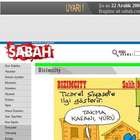
Şu an
22 Aralık 20
Bugüne ait sabah.com
Son Dakika
Yazarlar
Günün İçinden
Ekonomi
Gündem
Siyaset
Dünya
Spor
Hava Durumu
Sarı Sayfalar
Ana Sayfa
Dosyalar
Teknoloji
Emlak