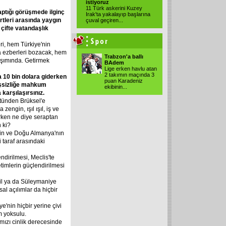
istiyoruz
11 Türk askerini Kuzey
ptığı
görüşmede
ilginç
Irak'ta yakalayıp başlarına
rtleri
arasında
yaygın
çuval geçiren...
çifte
vatandaşlık
ri, hem Türkiye'nin
nda ezberleri bozacak, hem
Trabzon'a ballı
şımında. Getirmek
BAdem
Lige erken havlu atan
2 takımın maçında 3
a
10
bin
dolara
giderken
puan Karadeniz
şsizliğe
mahkum
ekibinin...
a
karşılaşırsınız.
tünden Brüksel'e
engin, ışıl ışıl, iş ve
ken ne diye seraptan
 ki?
nin ve Doğu Almanya'nın
i taraf arasındaki
ndirilmesi, Meclis'te
etimlerin güçlendirilmesi
bil ya da Süleymaniye
al açılımlar da hiçbir
'nin hiçbir yerine çivi
 yoksulu.
mızı cinlik derecesinde