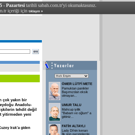
5 - Pazartesi
tarihli sabah.com.tr'yi okumaktasınız.
.tr içeriği için
tıklayın »
ÖMER LÜTFİ METE
Pamuktan panikler
Başımızdan eksik
olmayan...
 çok yakın bir
neydoğu Anadolu-
UMUR TALU
işkilerin tehdit değil
Mahcup iyilik
"Babam ve oğlum" a
it yitirmeden yeni
gittiniz...
FATİH ALTAYLI
Kuzey
Irak'a
giden
Lady Di'nin kenarı
İlk gün gazetelerde