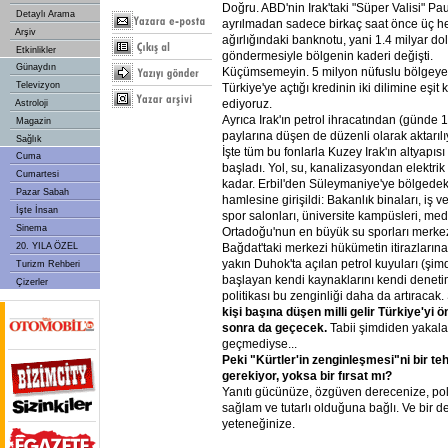
Doğru. ABD'nin Irak'taki "Süper Valisi" P
Detaylı Arama
ayrılmadan sadece birkaç saat önce üç he
Arşiv
ağırlığındaki banknotu, yani 1.4 milyar dol
Etkinlikler
göndermesiyle bölgenin kaderi değişti.
Günaydın
Küçümsemeyin. 5 milyon nüfuslu bölgeye
Televizyon
Türkiye'ye açtığı kredinin iki dilimine eşit
ediyoruz.
Astroloji
Ayrıca Irak'ın petrol ihracatından (günde 1
Magazin
paylarına düşen de düzenli olarak aktarılı
Sağlık
İşte tüm bu fonlarla Kuzey Irak'ın altyapıs
Cuma
başladı. Yol, su, kanalizasyondan elektr
Cumartesi
kadar. Erbil'den Süleymaniye'ye bölgedek
Pazar Sabah
hamlesine girişildi: Bakanlık binaları, iş v
İşte İnsan
spor salonları, üniversite kampüsleri, medy
Sinema
Ortadoğu'nun en büyük su sporları merkezi
Bağdat'taki merkezi hükümetin itirazların
20. YILA ÖZEL
yakın Duhok'ta açılan petrol kuyuları (şimdi
Turizm Rehberi
başlayan kendi kaynaklarını kendi denet
Çizerler
politikası bu zenginliği daha da artıracak
kişi
başına
düşen
milli
gelir
Türkiye'yi
ö
sonra
da
geçecek.
Tabii şimdiden yakala
geçmediyse...
Peki
"Kürtler'in
zenginleşmesi"ni
bir
teh
gerekiyor,
yoksa
bir
fırsat
mı?
Yanıtı gücünüze, özgüven derecenize, polit
sağlam ve tutarlı olduğuna bağlı. Ve bir 
yeteneğinize.