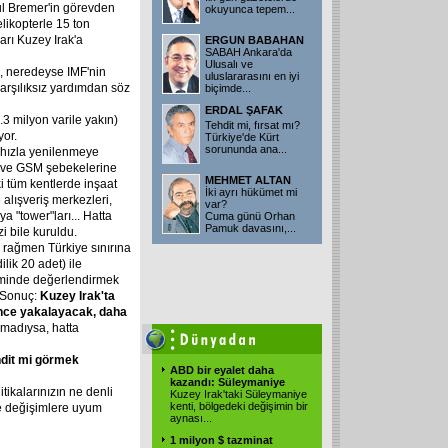
aul Bremer'in görevden
okuyunca tepem...
likopterle 15 ton
arı Kuzey Irak'a
ERGUN BABAHAN
SABAH Ankara'da
Ulusalı ve
, neredeyse IMF'nin
uluslararasını en iyi
 karşılıksız yardımdan söz
biçimde...
ERDAL ŞAFAK
.3 milyon varile yakın)
Tehdit mi, fırsat mı?
yor.
Türkiye'de Kürt
sorununda ana...
ı hızla yenilenmeye
ik ve GSM şebekelerine
MEHMET ALTAN
i tüm kentlerde inşaat
İki ayrı hükümet mi
e alışveriş merkezleri,
var?
a "tower"ları... Hatta
Cuma günü Orhan
Pamuk davasını,...
 bile kuruldu.
a rağmen Türkiye sınırına
lik 20 adet) ile
iminde değerlendirmek
. Sonuç:
Kuzey
Irak'ta
nce
yakalayacak,
daha
madıysa, hatta
dit
mi
görmek
ABD bir eyalet daha
kazandı: Süleymaniye
ikalarınızın ne denli
Kuzey Irak'taki Süleymaniye
kenti, bölgedeki değişimin bir
de değişimlere uyum
aynası...
1 milyon $ tazminat