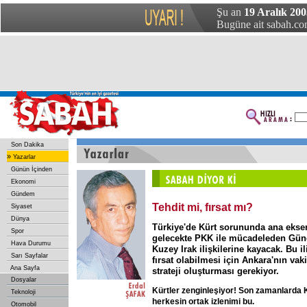
Şu an
19 Aralık 200
Bugüne ait sabah.com
Son Dakika
»
Yazarlar
Günün İçinden
Ekonomi
Gündem
Tehdit mi, fırsat mı?
Siyaset
Dünya
Türkiye'de Kürt sorununda ana eksen
Spor
gelecekte PKK ile mücadeleden Gü
Hava Durumu
Kuzey Irak ilişkilerine kayacak. Bu il
Sarı Sayfalar
fırsat olabilmesi için Ankara'nın vak
Ana Sayfa
strateji oluşturması gerekiyor.
Dosyalar
Kürtler zenginleşiyor!
Son
zamanlarda
Teknoloji
herkesin
ortak
izlenimi
bu.
Otomobil