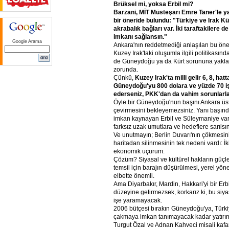
Brüksel
mi,
yoksa
Erbil
mi?
Barzani,
MİT
Müsteşarı
Emre
Taner'le
ya
bir
öneride
bulundu:
"Türkiye
ve
Irak
Kü
akrabalık
bağları
var.
İki
taraftakilere
de
imkanı
sağlansın."
Google Arama
Ankara'nın reddetmediği anlaşılan bu öne
Kuzey Irak'taki oluşumla ilgili politikası
de Güneydoğu ya da Kürt sorununa yakla
zorunda.
Çünkü,
Kuzey
Irak'ta
milli
gelir
6,
8,
hatt
Güneydoğu'yu
800
dolara
ve
yüzde
70
i
ederseniz,
PKK'dan
da
vahim
sorunlarl
Öyle bir Güneydoğu'nun başını Ankara üs
çevirmesini bekleyemezsiniz. Yanı başında z
imkan kaynayan Erbil ve Süleymaniye var
farksız uzak umutlara ve hedeflere sarılsın
Ve unutmayın; Berlin Duvarı'nın çökmesi
haritadan silinmesinin tek nedeni vardı: İk
ekonomik uçurum.
Çözüm? Siyasal ve kültürel hakların güçle
temsil için barajın düşürülmesi, yerel yön
elbette önemli.
Ama Diyarbakır, Mardin, Hakkari'yi bir Er
düzeyine getirmezsek, korkarız ki, bu siyas
işe yaramayacak.
2006 bütçesi bırakın Güneydoğu'ya, Türkiye
çakmaya imkan tanımayacak kadar yatırım
Turgut Özal ve Adnan Kahveci misali kafa