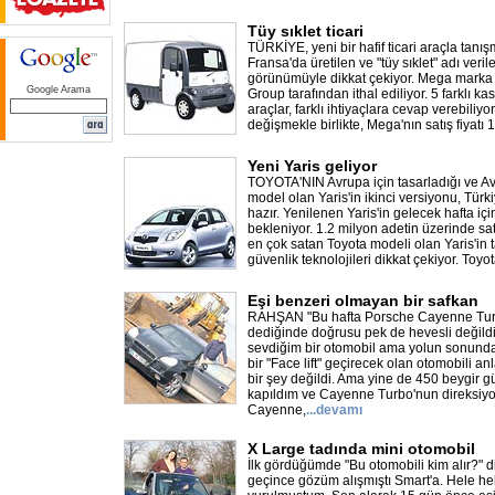
Tüy sıklet ticari
TÜRKİYE, yeni bir hafif ticari araçla tanı
Fransa'da üretilen ve "tüy sıklet" adı veril
görünümüyle dikkat çekiyor. Mega marka ti
Google Arama
Group tarafından ithal ediliyor. 5 farklı kas
araçlar, farklı ihtiyaçlara cevap verebiliyo
değişmekle birlikte, Mega'nın satış fiyatı
Yeni Yaris geliyor
TOYOTA'NIN Avrupa için tasarladığı ve Avr
model olan Yaris'in ikinci versiyonu, Türk
hazır. Yenilenen Yaris'in gelecek hafta iç
bekleniyor. 1.2 milyon adetin üzerinde sa
en çok satan Toyota modeli olan Yaris'in ta
güvenlik teknolojileri dikkat çekiyor. Toyot
Eşi benzeri olmayan bir safkan
RAHŞAN "Bu hafta Porsche Cayenne Turbo
dediğinde doğrusu pek de hevesli değild
sevdiğim bir otomobil ama yolun sonunda
bir "Face lift" geçirecek olan otomobili a
bir şey değildi. Ama yine de 450 beygir 
kapıldım ve Cayenne Turbo'nun direksiy
Cayenne,
...
devamı
X Large tadında mini otomobil
İlk gördüğümde "Bu otomobili kim alır?" d
geçince gözüm alışmıştı Smart'a. Hele he