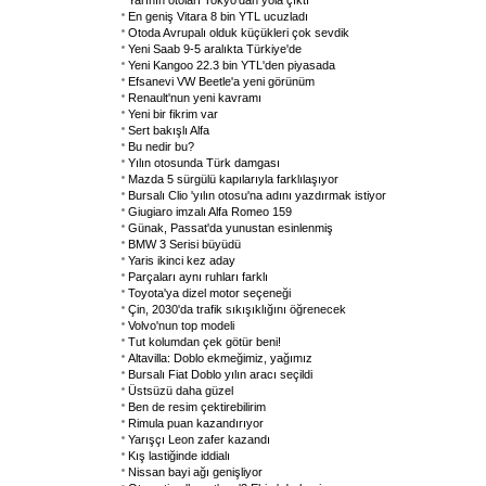
Yarının otoları Tokyo'dan yola çıktı
En geniş Vitara 8 bin YTL ucuzladı
Otoda Avrupalı olduk küçükleri çok sevdik
Yeni Saab 9-5 aralıkta Türkiye'de
Yeni Kangoo 22.3 bin YTL'den piyasada
Efsanevi VW Beetle'a yeni görünüm
Renault'nun yeni kavramı
Yeni bir fikrim var
Sert bakışlı Alfa
Bu nedir bu?
Yılın otosunda Türk damgası
Mazda 5 sürgülü kapılarıyla farklılaşıyor
Bursalı Clio 'yılın otosu'na adını yazdırmak istiyor
Giugiaro imzalı Alfa Romeo 159
Günak, Passat'da yunustan esinlenmiş
BMW 3 Serisi büyüdü
Yaris ikinci kez aday
Parçaları aynı ruhları farklı
Toyota'ya dizel motor seçeneği
Çin, 2030'da trafik sıkışıklığını öğrenecek
Volvo'nun top modeli
Tut kolumdan çek götür beni!
Altavilla: Doblo ekmeğimiz, yağımız
Bursalı Fiat Doblo yılın aracı seçildi
Üstsüzü daha güzel
Ben de resim çektirebilirim
Rimula puan kazandırıyor
Yarışçı Leon zafer kazandı
Kış lastiğinde iddialı
Nissan bayi ağı genişliyor