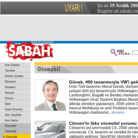
Şu an
19 Aralık 200
Bugüne ait sabah.com
Son Dakika
Yazarlar
Günün İçinden
Günak, 400 tasarımcıyla VW'i gel
Ekonomi
Ünlü Türk tasarımcı Murat Günak, dünyanı
Gündem
çalışan dört yüz tasarımcıyla Volkswagen,
Siyaset
Lamborghini, Bugatti ve Bentley markaları
Dünya
Volkswagen Grup Tasarım Başkanı Murat 
altında yeniden yapılanıyor. 2006 yılının
Spor
mevcut Wolfsburg ve yeni Postdam tasarı
Hava Durumu
Volkswagen markasının
...
devamı
Sarı Sayfalar
Ana Sayfa
Citroen'in lüks otomobil yorumu
Dosyalar
Citroen'in üst sınıf modeli C6, 2006 yılınd
Teknoloji
sunulacak. C6, tasarımı ve zerafeti ile ot
yaklaşım getiriyor. Sportif bir otomobil ile 
»
Otomobil