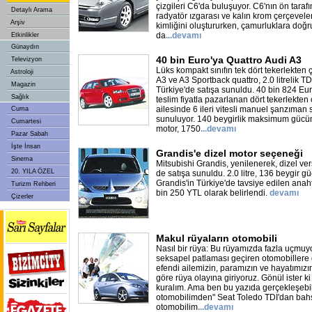
çizgileri C6'da buluşuyor. C6'nın ön taraf
Detaylı Arama
radyatör ızgarası ve kalın krom çerçevel
Arşiv
kimliğini oluştururken, çamurluklara doğr
da
...
devamı
Etkinlikler
Günaydın
40 bin Euro'ya Quattro Audi A3
Televizyon
Lüks kompakt sınıfın tek dört tekerlekten 
Astroloji
A3 ve A3 Sportback quattro, 2.0 litrelik T
Magazin
Türkiye'de satışa sunuldu. 40 bin 824 Eu
Sağlık
teslim fiyatla pazarlanan dört tekerlekten
ailesinde 6 ileri vitesli manuel şanzıman 
Cuma
sunuluyor. 140 beygirlik maksimum gücü
Cumartesi
motor, 1750
...
devamı
Pazar Sabah
İşte İnsan
Grandis'e dizel motor seçeneği
Sinema
Mitsubishi Grandis, yenilenerek, dizel ver
20. YILA ÖZEL
de satışa sunuldu. 2.0 litre, 136 beygir g
Grandis'in Türkiye'de tavsiye edilen anahta
Turizm Rehberi
bin 250 YTL olarak belirlendi.
devamı
Çizerler
Makul rüyaların otomobili
Nasıl bir rüya: Bu rüyamızda fazla uçmuyoru
seksapel patlaması geçiren otomobillere g
efendi ailemizin, paramızın ve hayatımızın 
göre rüya olayına giriyoruz. Gönül ister ki
kuralım. Ama ben bu yazıda gerçekleşebil
otomobilimden" Seat Toledo TDI'dan bah
otomobilim
...
devamı