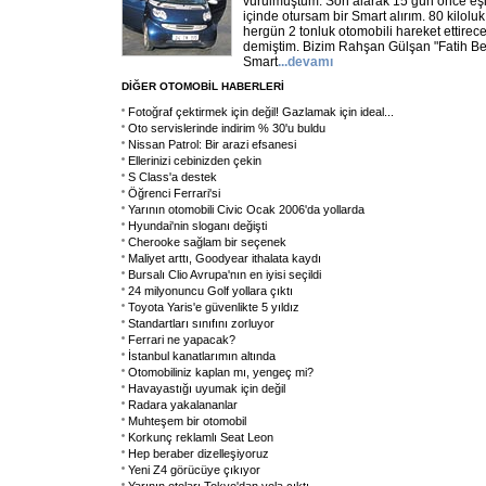
vurulmuştum. Son alarak 15 gün önce eş
içinde otursam bir Smart alırım. 80 kilolu
hergün 2 tonluk otomobili hareket ettirec
demiştim. Bizim Rahşan Gülşan "Fatih Bey
Smart
...
devamı
DİĞER OTOMOBİL HABERLERİ
Fotoğraf çektirmek için değil! Gazlamak için ideal...
Oto servislerinde indirim % 30'u buldu
Nissan Patrol: Bir arazi efsanesi
Ellerinizi cebinizden çekin
S Class'a destek
Öğrenci Ferrari'si
Yarının otomobili Civic Ocak 2006'da yollarda
Hyundai'nin sloganı değişti
Cherooke sağlam bir seçenek
Maliyet arttı, Goodyear ithalata kaydı
Bursalı Clio Avrupa'nın en iyisi seçildi
24 milyonuncu Golf yollara çıktı
Toyota Yaris'e güvenlikte 5 yıldız
Standartları sınıfını zorluyor
Ferrari ne yapacak?
İstanbul kanatlarımın altında
Otomobiliniz kaplan mı, yengeç mi?
Havayastığı uyumak için değil
Radara yakalananlar
Muhteşem bir otomobil
Korkunç reklamlı Seat Leon
Hep beraber dizelleşiyoruz
Yeni Z4 görücüye çıkıyor