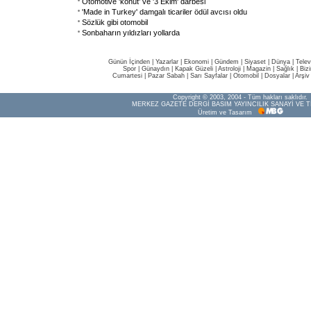
Otomotive 'konut' ve '3 Ekim' darbesi
'Made in Turkey' damgalı ticariler ödül avcısı oldu
Sözlük gibi otomobil
Sonbaharın yıldızları yollarda
Günün İçinden
|
Yazarlar
|
Ekonomi
|
Gündem
|
Siyaset
|
Dünya |
Telev
Spor
|
Günaydın
|
Kapak Güzeli
|
Astroloji
|
Magazin
|
Sağlık
|
Biz
Cumartesi
|
Pazar Sabah
|
Sarı Sayfalar
|
Otomobil
|
Dosyalar
|
Arşiv
Copyright © 2003, 2004 - Tüm hakları saklıdır.
MERKEZ GAZETE DERGİ BASIM YAYINCILIK SANAYİ VE T
Üretim ve Tasarım