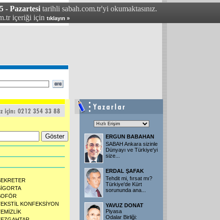
5 - Pazartesi
tarihli sabah.com.tr'yi okumaktasınız.
.tr içeriği için
tıklayın »
ERGUN BABAHAN
SABAH Ankara sizinle
Dünyayı ve Türkiye'yi
size...
ERDAL ŞAFAK
Tehdit mi, fırsat mı?
SEKRETER
Türkiye'de Kürt
SİGORTA
sorununda ana...
ŞOFÖR
TEKSTİL KONFEKSİYON
YAVUZ DONAT
Piyasa
TEMİZLİK
Odalar Birliği:
TEZGAHTAR