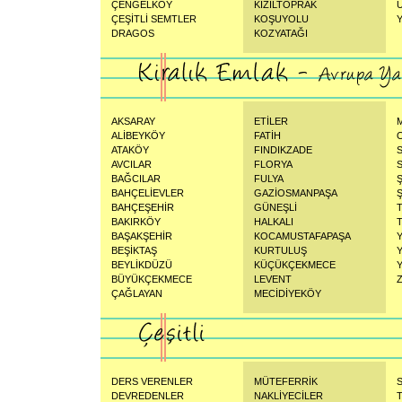
ÇENGELKÖY
KIZILTOPRAK
ÇEŞİTLİ SEMTLER
KOŞUYOLU
DRAGOS
KOZYATAĞI
AKSARAY
ETİLER
ALİBEYKÖY
FATİH
ATAKÖY
FINDIKZADE
AVCILAR
FLORYA
BAĞCILAR
FULYA
BAHÇELİEVLER
GAZİOSMANPAŞA
Ş
BAHÇEŞEHİR
GÜNEŞLİ
BAKIRKÖY
HALKALI
BAŞAKŞEHİR
KOCAMUSTAFAPAŞA
BEŞİKTAŞ
KURTULUŞ
BEYLİKDÜZÜ
KÜÇÜKÇEKMECE
BÜYÜKÇEKMECE
LEVENT
ÇAĞLAYAN
MECİDİYEKÖY
DERS VERENLER
MÜTEFERRİK
S
DEVREDENLER
NAKLİYECİLER