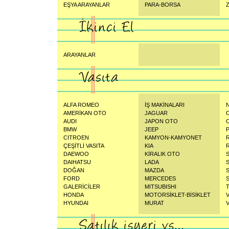
EŞYA ARAYANLAR
PARA-BORSA
Z
ARAYANLAR
ALFA ROMEO
İŞ MAKİNALARI
AMERİKAN OTO
JAGUAR
AUDI
JAPON OTO
BMW
JEEP
CITROEN
KAMYON-KAMYONET
ÇEŞİTLİ VASITA
KIA
DAEWOO
KİRALIK OTO
DAIHATSU
LADA
DOĞAN
MAZDA
FORD
MERCEDES
GALERİCİLER
MITSUBISHI
HONDA
MOTORSİKLET-BİSİKLET
HYUNDAI
MURAT