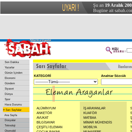
Şu an
19 Aralık 200
Bugüne ait sabah.com
Son Dakika
Yazarlar
Günün İçinden
KATEGORİ
Anahtar Sözcük
Ekonomi
Gündem
Siyaset
Dünya
Spor
Hava Durumu
ALÜMİNYUM
İŞ ARAYANLAR
»
Sarı Sayfalar
ANKETÖR
KUAFÖR
Ana Sayfa
AVUKAT
MATBAA
Dosyalar
BİLGİSAYAR
MİMAR MÜHENDİS
Teknoloji
ÇEŞİTLİ ELEMAN
MOBİLYA
Otomobil
ÇOCUK BAKIMI
MUHASEBE