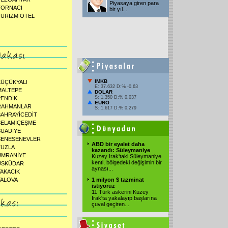
Piyasaya giren para
TORNACI
bir yıl...
TURİZM OTEL
IMKB
KÜÇÜKYALI
E: 37.632 D:% -0,63
MALTEPE
DOLAR
S: 1,350 D:% 0,037
PENDİK
EURO
RAHMANLAR
S: 1,617 D:% 0,279
SAHRAYİCEDİT
SELAMİÇEŞME
SUADİYE
ŞENESENEVLER
ABD bir eyalet daha
TUZLA
kazandı: Süleymaniye
ÜMRANİYE
Kuzey Irak'taki Süleymaniye
kenti, bölgedeki değişimin bir
ÜSKÜDAR
aynası...
YAKACIK
YALOVA
1 milyon $ tazminat
istiyoruz
11 Türk askerini Kuzey
Irak'ta yakalayıp başlarına
çuval geçiren...