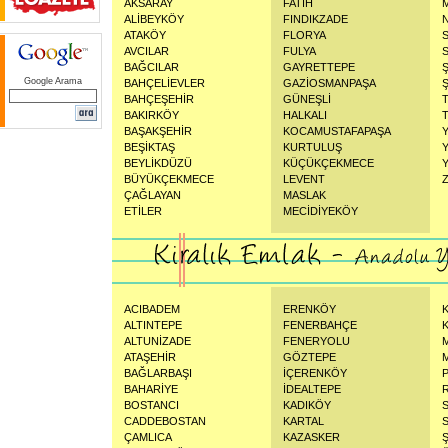
AKSARAY
FATİH
ALİBEYKÖY
FINDIKZADE
ATAKÖY
FLORYA
AVCILAR
FULYA
BAĞCILAR
GAYRETTEPE
Google Arama
BAHÇELİEVLER
GAZİOSMANPAŞA
Ş
BAHÇEŞEHİR
GÜNEŞLİ
BAKIRKÖY
HALKALI
BAŞAKŞEHİR
KOCAMUSTAFAPAŞA
BEŞİKTAŞ
KURTULUŞ
BEYLİKDÜZÜ
KÜÇÜKÇEKMECE
BÜYÜKÇEKMECE
LEVENT
ÇAĞLAYAN
MASLAK
ETİLER
MECİDİYEKÖY
ACIBADEM
ERENKÖY
ALTINTEPE
FENERBAHÇE
ALTUNİZADE
FENERYOLU
ATAŞEHİR
GÖZTEPE
BAĞLARBAŞI
İÇERENKÖY
BAHARİYE
İDEALTEPE
BOSTANCI
KADIKÖY
CADDEBOSTAN
KARTAL
ÇAMLICA
KAZASKER