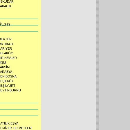
ÜSKÜDAR
YAKACIK
MERTER
ORTAKÖY
SARIYER
SEFAKÖY
ŞİRİNEVLER
İŞLİ
TAKSİM
TARABYA
YENİBOSNA
YEŞİLKÖY
YEŞİLYURT
ZEYTİNBURNU
ATILIK EŞYA
TEMİZLİK HİZMETLERİ