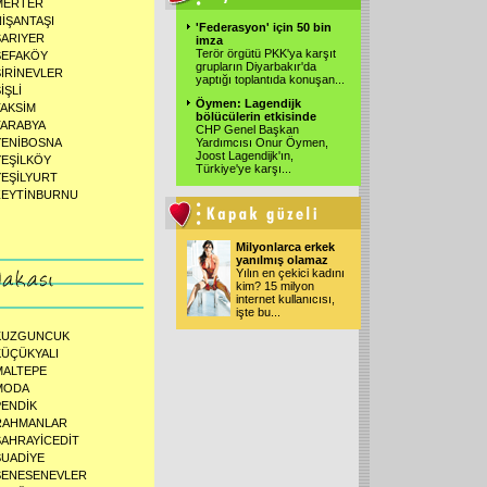
MERTER
NİŞANTAŞI
'Federasyon' için 50 bin
SARIYER
imza
Terör örgütü PKK'ya karşıt
SEFAKÖY
grupların Diyarbakır'da
ŞİRİNEVLER
yaptığı toplantıda konuşan...
İŞLİ
Öymen: Lagendijk
TAKSİM
bölücülerin etkisinde
TARABYA
CHP Genel Başkan
YENİBOSNA
Yardımcısı Onur Öymen,
Joost Lagendijk'ın,
YEŞİLKÖY
Türkiye'ye karşı...
YEŞİLYURT
ZEYTİNBURNU
Milyonlarca erkek
yanılmış olamaz
Yılın en çekici kadını
kim? 15 milyon
internet kullanıcısı,
işte bu...
KUZGUNCUK
KÜÇÜKYALI
MALTEPE
MODA
PENDİK
RAHMANLAR
SAHRAYİCEDİT
SUADİYE
ŞENESENEVLER