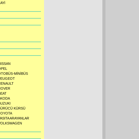
AYİ
NISSAN
OPEL
OTOBÜS-MİNİBÜS
PEUGEOT
RENAULT
ROVER
SEAT
SKODA
SUZUKI
SÜRÜCÜ KÜRSÜ
TOYOTA
VASITA ARAYANLAR
VOLKSWAGEN