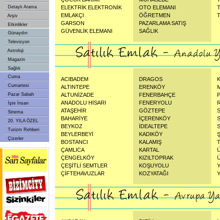
Detaylı Arama
ELEKTRİK ELEKTRONİK
OTO ELEMANI
EMLAKÇI
ÖĞRETMEN
Arşiv
GARSON
PAZARLAMA SATIŞ
Etkinlikler
GÜVENLİK ELEMANI
SAĞLIK
Günaydın
Televizyon
Astroloji
Magazin
Sağlık
Cuma
ACIBADEM
DRAGOS
Cumartesi
ALTINTEPE
ERENKÖY
Pazar Sabah
ALTUNİZADE
FENERBAHÇE
ANADOLU HİSARI
FENERYOLU
İşte İnsan
ATAŞEHİR
GÖZTEPE
Sinema
BAHARİYE
İÇERENKÖY
20. YILA ÖZEL
BEYKOZ
İDEALTEPE
Turizm Rehberi
BEYLERBEYİ
KADIKÖY
Çizerler
BOSTANCI
KALAMIŞ
ÇAMLICA
KARTAL
ÇENGELKÖY
KIZILTOPRAK
ÇEŞİTLİ SEMTLER
KOŞUYOLU
ÇİFTEHAVUZLAR
KOZYATAĞI