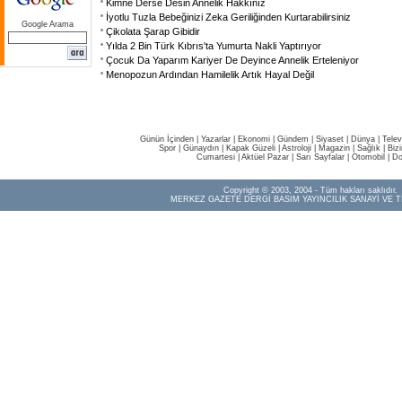
Kimne Derse Desin Annelik Hakkınız
İyotlu Tuzla Bebeğinizi Zeka Geriliğinden Kurtarabilirsiniz
Google Arama
Çikolata Şarap Gibidir
Yılda 2 Bin Türk Kıbrıs'ta Yumurta Nakli Yaptırıyor
Çocuk Da Yaparım Kariyer De Deyince Annelik Erteleniyor
Menopozun Ardından Hamilelik Artık Hayal Değil
Günün İçinden
|
Yazarlar
|
Ekonomi
|
Gündem
|
Siyaset
|
Dünya |
Telev
Spor
|
Günaydın
|
Kapak Güzeli
|
Astroloji
|
Magazin
|
Sağlık
|
Biz
Cumartesi
|
Aktüel Pazar
|
Sarı Sayfalar
|
Otomobil
|
Do
Copyright © 2003, 2004 - Tüm hakları saklıdır.
MERKEZ GAZETE DERGİ BASIM YAYINCILIK SANAYİ VE T