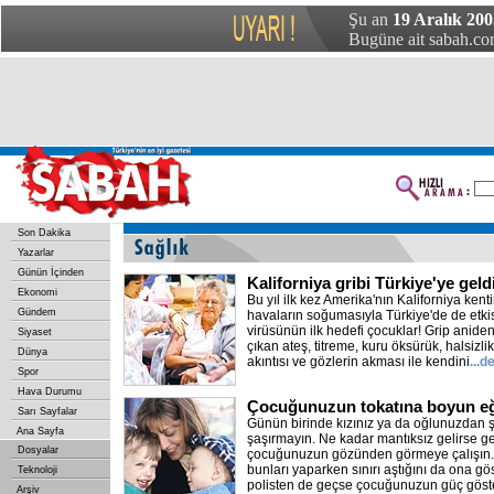
Şu an
19 Aralık 200
Bugüne ait sabah.com
Son Dakika
Yazarlar
Günün İçinden
Kaliforniya gribi Türkiye'ye geld
Ekonomi
Bu yıl ilk kez Amerika'nın Kaliforniya ken
Gündem
havaların soğumasıyla Türkiye'de de etkis
virüsünün ilk hedefi çocuklar! Grip anide
Siyaset
çıkan ateş, titreme, kuru öksürük, halsizl
Dünya
akıntısı ve gözlerin akması ile kendini
...
Spor
Hava Durumu
Çocuğunuzun tokatına boyun e
Sarı Sayfalar
Günün birinde kızınız ya da oğlunuzdan ş
Ana Sayfa
şaşırmayın. Ne kadar mantıksız gelirse ge
Dosyalar
çocuğunuzun gözünden görmeye çalışın.
bunları yaparken sınırı aştığını da ona gö
Teknoloji
polisten de geçse çocuğunuzun güç göste
Arşiv