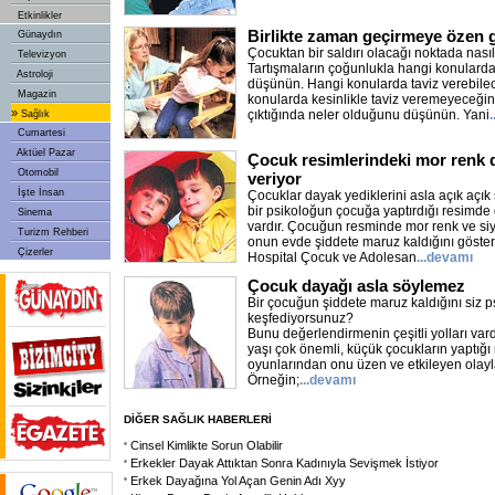
Etkinlikler
Birlikte zaman geçirmeye özen 
Günaydın
Çocuktan bir saldırı olacağı noktada nası
Televizyon
Tartışmaların çoğunlukla hangi konulard
Astroloji
düşünün. Hangi konularda taviz verebilec
Magazin
konularda kesinlikle taviz veremeyeceğiniz
»
çıktığında neler olduğunu düşünün. Yani
Sağlık
Cumartesi
Aktüel Pazar
Çocuk resimlerindeki mor renk 
Otomobil
veriyor
İşte İnsan
Çocuklar dayak yediklerini asla açık açı
bir psikoloğun çocuğa yaptırdığı resimde
Sinema
vardır. Çocuğun resminde mor renk ve siya
Turizm Rehberi
onun evde şiddete maruz kaldığını gösterm
Çizerler
Hospital Çocuk ve Adolesan
...devamı
Çocuk dayağı asla söylemez
Bir çocuğun şiddete maruz kaldığını siz psi
keşfediyorsunuz?
Bunu değerlendirmenin çeşitli yolları va
yaşı çok önemli, küçük çocukların yaptığı
oyunlarından onu üzen ve etkileyen olaylar
Örneğin;
...devamı
DİĞER SAĞLIK HABERLERİ
Cinsel Kimlikte Sorun Olabilir
Erkekler Dayak Attıktan Sonra Kadınıyla Sevişmek İstiyor
Erkek Dayağına Yol Açan Genin Adı Xyy