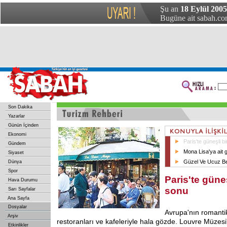
Şu an
18 Eylül 2005
Bugüne ait sabah.com
Son Dakika
Yazarlar
Günün İçinden
Ekonomi
Paris'te güneşli b
Gündem
Mona Lisa'ya ait 
Siyaset
Güzel Ve Ucuz Be
Dünya
Spor
Paris'te güneş
Hava Durumu
sonu
Sarı Sayfalar
Ana Sayfa
Dosyalar
Avrupa'nın romantik 
Arşiv
restoranları ve kafeleriyle hala gözde. Louvre Müzesi
Etkinlikler