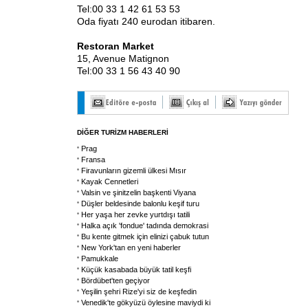
Tel:00 33 1 42 61 53 53
Oda fiyatı 240 eurodan itibaren.
Restoran Market
15, Avenue Matignon
Tel:00 33 1 56 43 40 90
DİĞER TURİZM HABERLERİ
Prag
Fransa
Firavunların gizemli ülkesi Mısır
Kayak Cennetleri
Valsin ve şinitzelin başkenti Viyana
Düşler beldesinde balonlu keşif turu
Her yaşa her zevke yurtdışı tatili
Halka açık 'fondue' tadında demokrasi
Bu kente gitmek için elinizi çabuk tutun
New York'tan en yeni haberler
Pamukkale
Küçük kasabada büyük tatil keşfi
Bördübet'ten geçiyor
Yeşilin şehri Rize'yi siz de keşfedin
Venedik'te gökyüzü öylesine maviydi ki