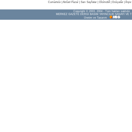
Cumartesi
|
Aktüel Pazar
|
Sarı Sayfalar
|
Otomobil
|
Dosyalar
|
Arşiv
Copyright © 2003, 2004 - Tüm hakları saklıdır.
MERKEZ GAZETE DERGİ BASIM YAYINCILIK SANAYİ VE T
Üretim ve Tasarım