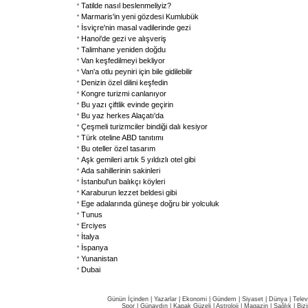
Tatilde nasıl beslenmeliyiz?
Marmaris'in yeni gözdesi Kumlubük
İsviçre'nin masal vadilerinde gezi
Hanoi'de gezi ve alışveriş
Talimhane yeniden doğdu
Van keşfedilmeyi bekliyor
Van'a otlu peyniri için bile gidilebilir
Denizin özel dilini keşfedin
Kongre turizmi canlanıyor
Bu yazı çiftlik evinde geçirin
Bu yaz herkes Alaçatı'da
Çeşmeli turizmciler bindiği dalı kesiyor
Türk oteline ABD tanıtımı
Bu oteller özel tasarım
Aşk gemileri artık 5 yıldızlı otel gibi
Ada sahillerinin sakinleri
İstanbul'un balıkçı köyleri
Karaburun lezzet beldesi gibi
Ege adalarında güneşe doğru bir yolculuk
Tunus
Erciyes
İtalya
İspanya
Yunanistan
Dubai
Günün İçinden
|
Yazarlar
|
Ekonomi
|
Gündem
|
Siyaset
|
Dünya |
Telev
Spor
|
Günaydın
|
Kapak Güzeli
|
Astroloji
|
Magazin
|
Sağlık
|
Biz