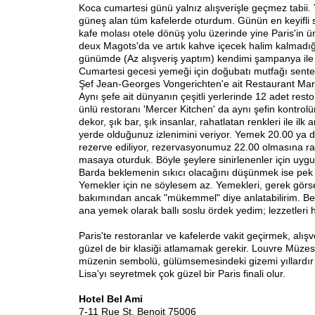
Koca cumartesi günü yalnız alışverişle geçmez tabii
güneş alan tüm kafelerde oturdum. Günün en keyifli s
kafe molası otele dönüş yolu üzerinde yine Paris'in ü
deux Magots'da ve artık kahve içecek halim kalmadığı
günümde (Az alışveriş yaptım) kendimi şampanya ile 
Cumartesi gecesi yemeği için doğubatı mutfağı sente
Şef Jean-Georges Vongerichten'e ait Restaurant Ma
Aynı şefe ait dünyanın çeşitli yerlerinde 12 adet rest
ünlü restoranı 'Mercer Kitchen' da aynı şefin kontrolü
dekor, şık bar, şık insanlar, rahatlatan renkleri ile ilk a
yerde olduğunuz izlenimini veriyor. Yemek 20.00 ya 
rezerve ediliyor, rezervasyonumuz 22.00 olmasına r
masaya oturduk. Böyle şeylere sinirlenenler için uygun
Barda beklemenin sıkıcı olacağını düşünmek ise pek
Yemekler için ne söylesem az. Yemekleri, gerek görs
bakımından ancak "mükemmel" diye anlatabilirim. Ben
ana yemek olarak ballı soslu ördek yedim; lezzetler
Paris'te restoranlar ve kafelerde vakit geçirmek, alı
güzel de bir klasiği atlamamak gerekir. Louvre Müzes
müzenin sembolü, gülümsemesindeki gizemi yıllardı
Lisa'yı seyretmek çok güzel bir Paris finali olur.
Hotel Bel Ami
7-11 Rue St. Benoit 75006