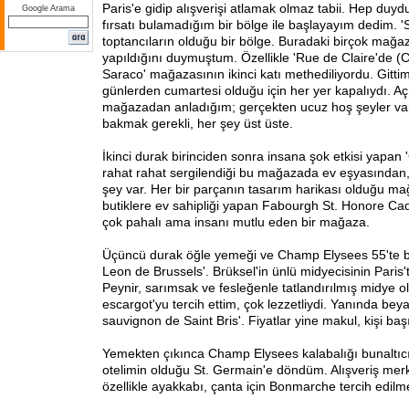
Paris'e gidip alışverişi atlamak olmaz tabii. Hep du
Google Arama
fırsatı bulamadığım bir bölge ile başlayayım dedim. '
toptancıların olduğu bir bölge. Buradaki birçok mağaz
yapıldığını duymuştum. Özellikle 'Rue de Claire'de (C
Saraco' mağazasının ikinci katı methediliyordu. Git
günlerden cumartesi olduğu için her yer kapalıydı. Aç
mağazadan anladığım; gerçekten ucuz hoş şeyler va
bakmak gerekli, her şey üst üste.
İkinci durak birinciden sonra insana şok etkisi yapan '
rahat rahat sergilendiği bu mağazada ev eşyasından
şey var. Her bir parçanın tasarım harikası olduğu mağ
butiklere ev sahipliği yapan Fabourgh St. Honore Ca
çok pahalı ama insanı mutlu eden bir mağaza.
Üçüncü durak öğle yemeği ve Champ Elysees 55'te b
Leon de Brussels'. Brüksel'in ünlü midyecisinin Paris'
Peynir, sarımsak ve fesleğenle tatlandırılmış midye o
escargot'yu tercih ettim, çok lezzetliydi. Yanında be
sauvignon de Saint Bris'. Fiyatlar yine makul, kişi ba
Yemekten çıkınca Champ Elysees kalabalığı bunaltıc
otelimin olduğu St. Germain'e döndüm. Alışveriş merke
özellikle ayakkabı, çanta için Bonmarche tercih edilme