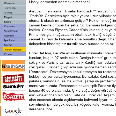
Lisa'yı görmeden dönmek olmaz tabii.
Günaydın
Televizyon
Avrupa'nın en romantik şehri hangisidir?" sorusunun
Astroloji
"Paris"tir. Gerçekten öyle midir yoksa uzun yıllardır bö
Magazin
otomatik olarak mı aklımıza geliyor? Pek emin değili
Sağlık
zaman keyifle gittiğim bir şehir. St. Germain bölgesin
Cumartesi
kaldım. Champ Elysees Caddesi'nin kalabalığını ya d
Aktüel Pazar
Printemps gibi mağazaların etrafındaki trafiği düşün
Otomobil
cennet. Burası da kalabalık ama bunaltıcı değil, Ch
İşte İnsan
dolaşırken hissettiğiniz turistik hava burada daha az.
Sinema
»
Turizm Rehberi
Hotel Bel Ami, Paris'te az rastlanan minimalist oteller
Çizerler
kurulan, bugün 97 otele çıkan 'Design Hotels' grubun
çok şık ve Paris'te az rastlanan iki özelliği var; odalar
çok güzel. Otelden çıkıp sola yürüyünce hemen sağd
L'entrecote'. Rezervasyon kabul etmeyen bu restora
bekleyince yer bulabiliyorsunuz. Bol salata, özel sosla
patates, yanında güzel bir kırmızı şarap ve profiterold
menü var burada. Restoranın havası tipik Paris ve fiya
başına 40 euro civarında. Çıkıp sağa doğru yürüyünc
eski kafelerinden biri olan 'Cafe de Flore' var. Akşam s
olan ısıtıcının altında açıkhavada kahvemi içiyorum.
seyretmek için de çok ideal bir köşede kafe. Fransız 
derecede ince...