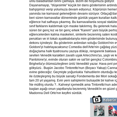
ünlü baladlardan birini çalmaya. Bizim de hoşumuza gidiyor.
Dayanamayıp, "düşesimle" küçük bir dans gösterisinin ardınd
bahşişimizi verip yolumuza devam ediyoruz. Köprünün heme
yanında ise karnaval geleneğinin devamı sürüyor. Ortaçağ'da
beri süren karnavallar döneminde günlük yaşam kuralları kalk
eğlence hat safhaya çıkarmış. Bu karnavallarda sosyal statül
sınıf farklarını kaldırmak için maske takılırmış. Bu gelenek hala
süren bir genç kız ve bir genç erkek "Karem" yani büyük perh
eğlencelerden kalma maskeleri, simlerle bezenmiş saten kostüml
perukları ve iri tokalı ayakkabılarıyla mim gösterisinde bulunuyo
dekoru içindeyiz. Bu gösterinin ardından soluğu Goldoni'nin e
Goldoni'yi hatırlayacaksınız Comedia dell'Arte'nin çağdaş yüzü.
doğaçlama halk tiyatrosunu yazıya döküp, rengarenk baklava 
sevilen Venedik karakteri zavallı uşak Arlecchino'yu, yaşlı ve k
Pantolone'yi, evinde oturan sakin ve saf bir gençkız Colombin
Brighella'yı ölümsüzleştiren ünlü Venedikli yazar. Hava pırıl pır
gökyüzü.. Bugün Jacobo Tintoretto'nun (Boyacı Yakup) Canna
evine gideceğiz. Geçmişte yoğunlukla Yahudilerin oturduğu te
ile özdeşleşmiş bu büyük sanatçı Fondementa dei Mori sokağ
tam 20 yıl yaşamış. Evin yeni sahiplerini bulsaydık bir kahve içi
Ne müthiş olurdu ?.. Kahveyi içemedik ama Tintoretto'nun ade
baştan aşağı onun yapıtlarıyla bezenmiş Venedik'in en güzel go
Madonna Dell Orto'nın keyfini sürdük.