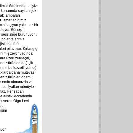
imizi ödüllendirmeliyiz.
 kenarında sayıları çok
kak lambaları
. Ismarladığımız
ini taşıyan yolcusuz bir
oluyor. Güneşin
 sessizliğe bürünüyor...
 polentalarımızı
şik bir türü.
i pilavı var. Kırlangıç
ırılmış zeytinyağında
nra üzeri zerdeçal,
eniz ürünleri değişik
rının bu lezzetli yemeği
okaklarda daha mütevazı
eniz ürünleri önemli,
den emin olmanızda ve
nce fiyatları mönüyle
lmaz. Her sabah
ce alıştık. Accademia
ek veren Olga Levi
 de
isini
l
ıyor