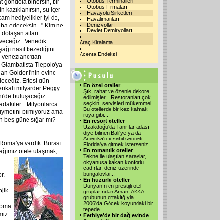
Otobüs Terminalleri
 gondola binersin, bir
Otobüs Firmaları
n kazıklanırsın, su içer
Havayolu Şirketleri
cam hediyelikler iyi de,
Havalimanları
Denizyolları
heba edeceksin..." Kim ne
Devlet Demiryolları
 dolaşan atları
veceğiz.. Venedik
Araç Kiralama
şağı nasıl bezediğini
Acenta Endeksi
z. Veneziano'dan
n Giambatista Tiepolo'ya
dan Goldoni'nin evine
deceğiz. Ertesi gün
En özel oteller
rikalı milyarder Peggy
Şık, rahat ve özenle dekore
i'de buluşacağız.
edilmişler... Restoranları çok
seçkin, servisleri mükemmel.
dakiler... Milyonlarca
Bu otellerde bir kez kalmak
kıymetini bilmiyoruz ama
rüya gibi
...
on beş güne sığar mı?
En resort oteller
Uzakdoğu'da Tanrılar adası
diye bilinen Bali'ye ya da
Amerika'nın sahil cenneti
 Roma'ya vardık. Burası
Florida'ya gitmek isterseniz
...
En romantik oteller
cağımız otele ulaşmak,
Tekne ile ulaşılan saraylar,
okyanusa bakan konforlu
çadırlar, deniz üzerinde
bungalovlar
...
r.
En huzurlu oteller
Dünyanın en prestijli otel
ojik
gruplarından Aman, AKKA
grubunun ortaklığıyla
2006'da Göcek koyundaki bir
 Roma
tepede
...
miz
Fethiye'de bir dağ evinde