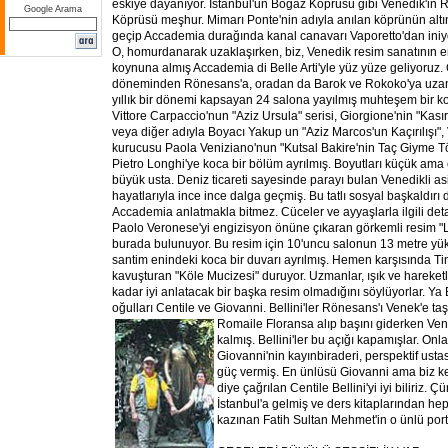
eskiye dayanıyor. İstanbul'un Boğaz Köprüsü gibi Venedik'in R
Google Arama
Köprüsü meşhur. Mimarı Ponte'nin adıyla anılan köprünün alt
geçip Accademia durağında kanal canavarı Vaporetto'dan iniy
O, homurdanarak uzaklaşırken, biz, Venedik resim sanatının 
koynuna almış Accademia di Belle Arti'yle yüz yüze geliyoruz.
döneminden Rönesans'a, oradan da Barok ve Rokoko'ya uzan
yıllık bir dönemi kapsayan 24 salona yayılmış muhteşem bir kol
Vittore Carpaccio'nun "Aziz Ursula" serisi, Giorgione'nin "Kası
veya diğer adıyla Boyacı Yakup un "Aziz Marcos'un Kaçırılışı"
kurucusu Paola Veniziano'nun "Kutsal Bakire'nin Taç Giyme Tö
Pietro Longhi'ye koca bir bölüm ayrılmış. Boyutları küçük ama
büyük usta. Deniz ticareti sayesinde parayı bulan Venedikli as
hayatlarıyla ince ince dalga geçmiş. Bu tatlı sosyal başkaldırı
Accademia anlatmakla bitmez. Cüceler ve ayyaşlarla ilgili deta
Paolo Veronese'yi engizisyon önüne çıkaran görkemli resim "L
burada bulunuyor. Bu resim için 10'uncu salonun 13 metre yü
santim enindeki koca bir duvarı ayrılmış. Hemen karşısında Ti
kavuşturan "Köle Mucizesi" duruyor. Uzmanlar, ışık ve hareket
kadar iyi anlatacak bir başka resim olmadığını söylüyorlar. Ya B
oğulları Centile ve Giovanni. Bellini'ler Rönesans'ı Venek'e t
Roma
ile Floransa alıp başını giderken Ve
kalmış. Bellini'ler bu açığı kapamışlar. Onl
Giovanni'nin kayınbiraderi, perspektif us
güç vermiş. En ünlüsü Giovanni ama biz ke
diye çağrılan Centile Bellini'yi iyi biliriz. 
İstanbul'a gelmiş ve ders kitaplarından he
kazınan Fatih Sultan Mehmet'in o ünlü port