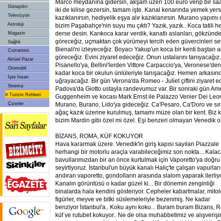
Marco meydanına gidersin, akşam üzeri 100 euro verip bir saat
Günaydın
iki de kilise gezersin, tamam işte. Kanal kenarında yemek yersi
Televizyon
kazıklanırsın, hediyelik eşya alır kazıklanırsın. Murano yapımı 
Astroloji
bizim Paşabahçe'nin suyu mu çıktı? Yazık, yazık.. Koca tatili 
derse desin. Karıkoca karar verdik, kanatlı aslanları, gökzünde
Magazin
göreceğiz, uçmaktan çok yürümeyi tercih eden güvercinleri se
Sağlık
Bienali'ni izleyeceğiz. Boyacı Yakup'un koca bir kenti baştan a
Cumartesi
göreceğiz. Evini ziyaret edeceğiz. Onun ustalarını tanıyacağı
Aktüel Pazar
Pisanello'ya, Bellini'lerden Vittore Carpaccio'ya, Veronese'de
Otomobil
kadar koca bir okulun ünlüleriyle tanışacağız. Hemen arkasın
İşte İnsan
uğrayacağız. Bir gün Verona'da Romeo - Juliet çiftini ziyaret e
Sinema
Padova'da Giotto ustayla randevumuz var. Bir sonraki gün Ame
»
Turizm Rehberi
Guggenheim ve kocası Mark Ernst ile Palazzo Venier Dei Leon
Çizerler
Murano, Burano, Lido'ya gideceğiz. Ca'Pesaro, Ca'Doro ve sıra
ağaç kazık üzerine kurulmuş, tamamı müze olan bir kent. Biz 
bizim Mardin gibi özel mi özel. Eşi benzeri olmayan Venedik 
BİZANS, ROMA, KÜF KOKUYOR
Hava kararmak üzere. Venedik'in giriş kapısı sayılan Piazzale
herhangi bir motorlu araçla varabileceğimiz son nokta... Kala
bavullarımızdan bir an önce kurtulmak için Vaporetto'ya doğru
seyirtiyoruz. İstanbul'un büyük kanalı Haliç'te çalışan vapurları
andıran vaporetto, gondolların arasında slalom yaparak ilerliyo
Kanalın görüntüsü o kadar güzel ki... Bir dönemin zenginliği
binalarda hala kendini gösteriyor. Cepheler kabartmalar, mitol
figürler, meyve ve bitki süslemeleriyle bezenmiş. Ne kadar
benziyor İstanbul'a.. Koku aynı koku... Buram buram Bizans,
küf ve rutubet kokuyor.. Ne de olsa muhabbetimiz ve alışverişi