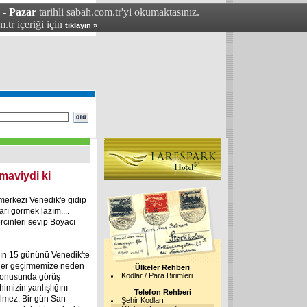
 - Pazar
tarihli sabah.com.tr'yi okumaktasınız.
.tr içeriği için
tıklayın »
maviydi ki
 merkezi Venedik'e gidip
arı görmek lazım....
cinleri sevip Boyacı
anın 15 gününü Venedik'te
ünler geçirmemize neden
Ülkeler Rehberi
Kodlar / Para Birimleri
z konusunda görüş
himizin yanlışlığını
Telefon Rehberi
ilmez. Bir gün San
Şehir Kodları