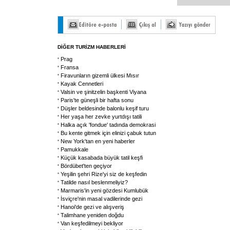
DİĞER TURİZM HABERLERİ
Prag
Fransa
Firavunların gizemli ülkesi Mısır
Kayak Cennetleri
Valsin ve şinitzelin başkenti Viyana
Paris'te güneşli bir hafta sonu
Düşler beldesinde balonlu keşif turu
Her yaşa her zevke yurtdışı tatili
Halka açık 'fondue' tadında demokrasi
Bu kente gitmek için elinizi çabuk tutun
New York'tan en yeni haberler
Pamukkale
Küçük kasabada büyük tatil keşfi
Bördübet'ten geçiyor
Yeşilin şehri Rize'yi siz de keşfedin
Tatilde nasıl beslenmeliyiz?
Marmaris'in yeni gözdesi Kumlubük
İsviçre'nin masal vadilerinde gezi
Hanoi'de gezi ve alışveriş
Talimhane yeniden doğdu
Van keşfedilmeyi bekliyor