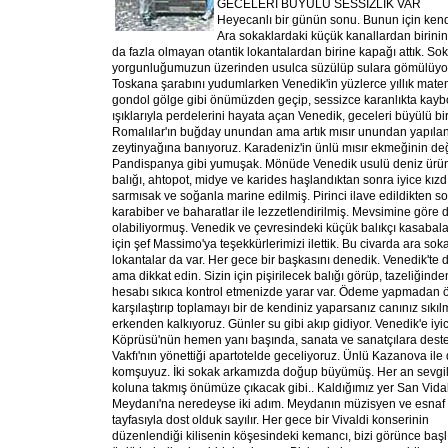
GECELERİ BÜYÜLÜ SESSİZLİK VAR
Heyecanlı bir günün sonu. Bunun için kend
Ara sokaklardaki küçük kanallardan birinin
da fazla olmayan otantik lokantalardan birine kapağı attık. So
yorgunluğumuzun üzerinden usulca süzülüp sulara gömülüyor
Toskana şarabını yudumlarken Venedik'in yüzlerce yıllık matem
gondol gölge gibi önümüzden geçip, sessizce karanlıkta kayb
ışıklarıyla perdelerini hayata açan Venedik, geceleri büyülü bir
Romalılar'ın buğday unundan ama artık mısır unundan yapılan
zeytinyağına banıyoruz. Karadeniz'in ünlü mısır ekmeğinin deği
Pandispanya gibi yumuşak. Mönüde Venedik usulü deniz ürünler
balığı, ahtopot, midye ve karides haşlandıktan sonra iyice kızd
sarmısak ve soğanla marine edilmiş. Pirinci ilave edildikten so
karabiber ve baharatlar ile lezzetlendirilmiş. Mevsimine göre d
olabiliyormuş. Venedik ve çevresindeki küçük balıkçı kasabala
için şef Massimo'ya teşekkürlerimizi ilettik. Bu civarda ara s
lokantalar da var. Her gece bir başkasını denedik. Venedik'te d
ama dikkat edin. Sizin için pişirilecek balığı görüp, tazeliğin
hesabı sıkıca kontrol etmenizde yarar var. Ödeme yapmadan ö
karşılaştırıp toplamayı bir de kendiniz yaparsanız canınız sıkı
erkenden kalkıyoruz. Günler su gibi akıp gidiyor. Venedik'e iyi
Köprüsü'nün hemen yanı başında, sanata ve sanatçılara dest
Vakfı'nın yönettiği apart
otelde geceliyoruz. Ünlü Kazanova ile
komşuyuz. İki sokak arkamızda doğup büyümüş. Her an sevgil
koluna takmış önümüze çıkacak gibi.. Kaldığımız yer San Vida
Meydanı'na neredeyse iki adım. Meydanın müzisyen ve esnaf
tayfasıyla dost olduk sayılır. Her gece bir Vivaldi konserinin
düzenlendiği kilisenin köşesindeki kemancı, bizi görünce başl