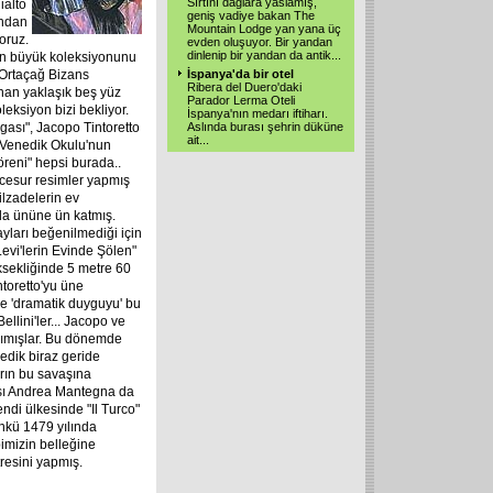
Sırtını dağlara yaslamış,
ialto
geniş vadiye bakan The
ından
Mountain Lodge yan yana üç
oruz.
evden oluşuyor. Bir yandan
dinlenip bir yandan da antik
...
en büyük koleksiyonunu
 Ortaçağ Bizans
İspanya'da bir otel
Ribera del Duero'daki
an yaklaşık beş yüz
Parador Lerma Oteli
eksiyon bizi bekliyor.
İspanya'nın medarı iftiharı.
rgası", Jacopo Tintoretto
Aslında burası şehrin düküne
ait
...
, Venedik Okulu'nun
reni" hepsi burada..
 cesur resimler yapmış
ilzadelerin ev
 da ününe ün katmış.
yları beğenilmediği için
evi'lerin Evinde Şölen"
ksekliğinde 5 metre 60
ntoretto'yu üne
le 'dramatik duyguyu' bu
ellini'ler... Jacopo ve
aşımışlar. Bu dönemde
nedik biraz geride
arın bu savaşına
tası Andrea Mantegna da
ndi ülkesinde "Il Turco"
Çünkü 1479 yılında
pimizin belleğine
resini yapmış.