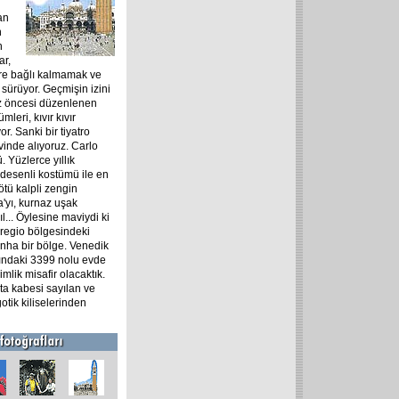
an
n
n
ar,
ere bağlı kalmamak ve
 sürüyor. Geçmişin izini
iz öncesi düzenlenen
eri, kıvır kıvır
r. Sanki bir tiyatro
vinde alıyoruz. Carlo
 Yüzlerce yıllık
desenli kostümü ile en
ötü kalpli zengin
a'yı, kurnaz uşak
ıl... Öylesine maviydi ki
regio bölgesindeki
nha bir bölge. Venedik
ındaki 3399 nolu evde
mlik misafir olacaktık.
ta kabesi sayılan ve
tik kiliselerinden