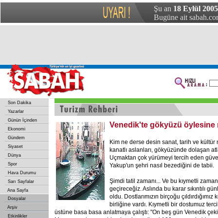
Şu an
18 Eylül 2005
Bugüne ait sabah.com
Son Dakika
Yazarlar
Günün İçinden
Venedik'te gökyüzü öylesine 
Ekonomi
Gündem
Kim ne derse desin sanat, tarih ve kültür
Siyaset
kanatlı aslanları, gökyüzünde dolaşan atl
Dünya
Uçmaktan çok yürümeyi tercih eden güver
Spor
Yakup'un şehri nasıl bezediğini de tabii.
Hava Durumu
Şimdi tatil zamanı... Ve bu kıymetli zam
Sarı Sayfalar
geçireceğiz. Aslında bu karar sıkıntılı g
Ana Sayfa
oldu. Dostlarımızın birçoğu çıldırdığımı
Dosyalar
birliğine vardı. Kıymetli bir dostumuz terci
Arşiv
üstüne basa basa anlatmaya çalıştı: "On beş gün Venedik çek
Etkinlikler