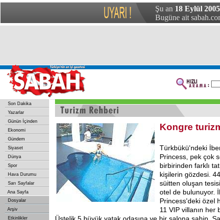
Şu an
18 Eylül 2005
Bugüne ait sabah.com
Son Dakika
Yazarlar
Günün İçinden
Kongre turiz
Ekonomi
Gündem
Türkbükü'ndeki İbe
Siyaset
Princess, pek çok 
Dünya
birbirinden farklı ta
Spor
kişilerin gözdesi. 
Hava Durumu
süitten oluşan tesisi
Sarı Sayfalar
otel de bulunuyor. 
Ana Sayfa
Princess'deki özel h
Dosyalar
11 VIP villanın her 
Arşiv
Üstelik 5 büyük yatak odasına ve bir salona sahip. Sağ
Etkinlikler