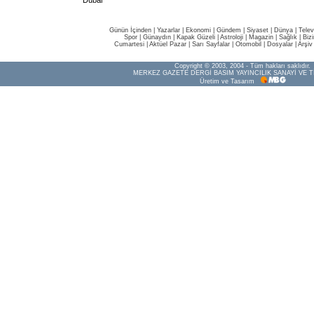
Dubai
Günün İçinden
|
Yazarlar
|
Ekonomi
|
Gündem
|
Siyaset
|
Dünya |
Telev
Spor
|
Günaydın
|
Kapak Güzeli
|
Astroloji
|
Magazin
|
Sağlık
|
Biz
Cumartesi
|
Aktüel Pazar
|
Sarı Sayfalar
|
Otomobil
|
Dosyalar
|
Arşiv
Copyright © 2003, 2004 - Tüm hakları saklıdır.
MERKEZ GAZETE DERGİ BASIM YAYINCILIK SANAYİ VE T
Üretim ve Tasarım