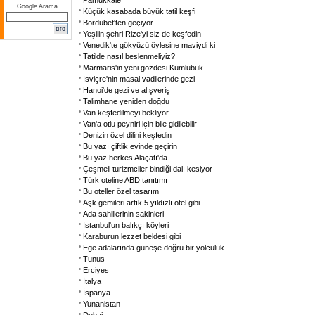
Pamukkale
Google Arama
Küçük kasabada büyük tatil keşfi
Bördübet'ten geçiyor
Yeşilin şehri Rize'yi siz de keşfedin
Venedik'te gökyüzü öylesine maviydi ki
Tatilde nasıl beslenmeliyiz?
Marmaris'in yeni gözdesi Kumlubük
İsviçre'nin masal vadilerinde gezi
Hanoi'de gezi ve alışveriş
Talimhane yeniden doğdu
Van keşfedilmeyi bekliyor
Van'a otlu peyniri için bile gidilebilir
Denizin özel dilini keşfedin
Bu yazı çiftlik evinde geçirin
Bu yaz herkes Alaçatı'da
Çeşmeli turizmciler bindiği dalı kesiyor
Türk oteline ABD tanıtımı
Bu oteller özel tasarım
Aşk gemileri artık 5 yıldızlı otel gibi
Ada sahillerinin sakinleri
İstanbul'un balıkçı köyleri
Karaburun lezzet beldesi gibi
Ege adalarında güneşe doğru bir yolculuk
Tunus
Erciyes
İtalya
İspanya
Yunanistan