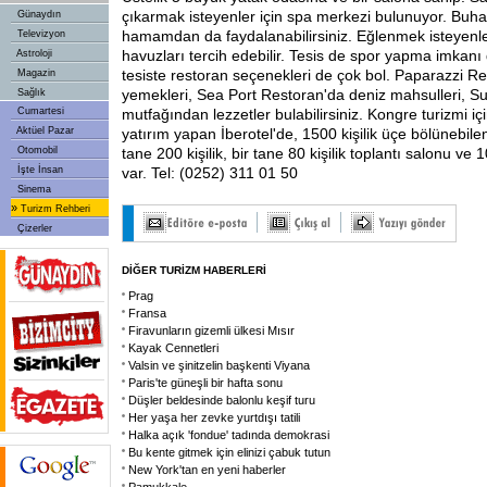
çıkarmak isteyenler için spa merkezi bulunuyor. Buha
Günaydın
hamamdan da faydalanabilirsiniz. Eğlenmek isteyenler
Televizyon
havuzları tercih edebilir. Tesis de spor yapma imkanı d
Astroloji
tesiste restoran seçenekleri de çok bol. Paparazzi Re
Magazin
yemekleri, Sea Port Restoran'da deniz mahsulleri, Su
Sağlık
Cumartesi
mutfağından lezzetler bulabilirsiniz. Kongre turizmi içi
Aktüel Pazar
yatırım yapan İberotel'de, 1500 kişilik üçe bölünebile
Otomobil
tane 200 kişilik, bir tane 80 kişilik toplantı salonu ve
İşte İnsan
var. Tel: (0252) 311 01 50
Sinema
»
Turizm Rehberi
Çizerler
DİĞER TURİZM HABERLERİ
Prag
Fransa
Firavunların gizemli ülkesi Mısır
Kayak Cennetleri
Valsin ve şinitzelin başkenti Viyana
Paris'te güneşli bir hafta sonu
Düşler beldesinde balonlu keşif turu
Her yaşa her zevke yurtdışı tatili
Halka açık 'fondue' tadında demokrasi
Bu kente gitmek için elinizi çabuk tutun
New York'tan en yeni haberler